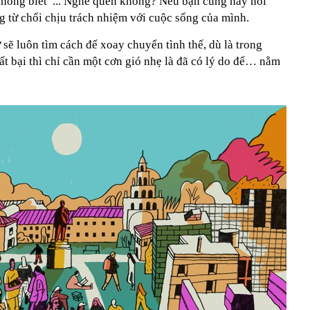
không biết”... Nghe quen không? Nếu bạn cũng hay nói
g từ chối chịu trách nhiệm với cuộc sống của mình.
sẽ luôn tìm cách để xoay chuyển tình thế, dù là trong
ất bại thì chỉ cần một cơn gió nhẹ là đã có lý do để… nằm