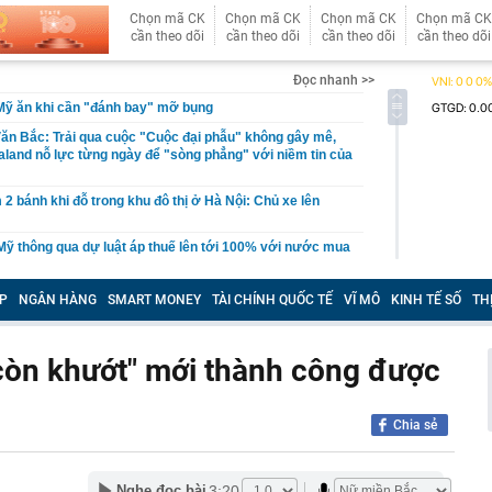
Chọn mã CK
Chọn mã CK
Chọn mã CK
Chọn mã CK
cần theo dõi
cần theo dõi
cần theo dõi
cần theo dõi
Đọc nhanh >>
Mỹ ăn khi cần "đánh bay" mỡ bụng
n Bắc: Trải qua cuộc "Cuộc đại phẫu" không gây mê,
valand nỗ lực từng ngày để "sòng phẳng" với niềm tin của
m 2 bánh khi đỗ trong khu đô thị ở Hà Nội: Chủ xe lên
ỹ thông qua dự luật áp thuế lên tới 100% với nước mua
ng xảy ra với Bamboo Airways?
P
NGÂN HÀNG
SMART MONEY
TÀI CHÍNH QUỐC TẾ
VĨ MÔ
KINH TẾ SỐ
TH
 đô thị sinh thái 2 tỷ USD có 11km ven sông khiến MC Mai
ng” ngay trên sóng livestream
"còn khướt" mới thành công được
 nước ngọt thuộc dạng hiếm ở tỉnh miền Trung: Từng
a biển, nước chuyển từ mặn sang ngọt
vụ bán kim cương online, ship tận nơi: Chuyên gia cảnh
Chia sẻ
ẩu Tân Sơn Nhất liên tiếp tìm, trao trả tài sản hành
trị giá hơn 2,5 tỷ đồng
3:20
Nghe đọc bài