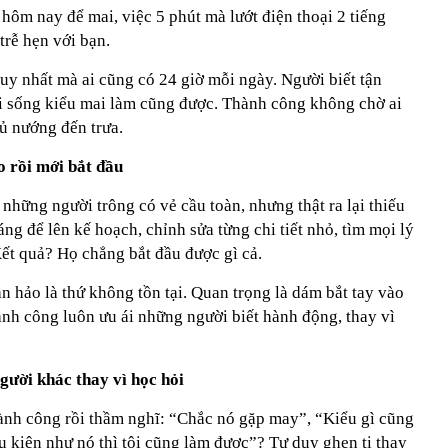
hôm nay để mai, việc 5 phút mà lướt điện thoại 2 tiếng
trễ hẹn với bạn.
duy nhất mà ai cũng có 24 giờ mỗi ngày. Người biết tận
i sống kiểu mai làm cũng được. Thành công không chờ ai
gủ nướng đến trưa.
 rồi mới bắt đầu
 những người trông có vẻ cầu toàn, nhưng thật ra lại thiếu
ng để lên kế hoạch, chỉnh sửa từng chi tiết nhỏ, tìm mọi lý
ết quả? Họ chẳng bắt đầu được gì cả.
 hảo là thứ không tồn tại. Quan trọng là dám bắt tay vào
ành công luôn ưu ái những người biết hành động, thay vì
người khác thay vì học hỏi
ành công rồi thầm nghĩ: “Chắc nó gặp may”, “Kiểu gì cũng
u kiện như nó thì tôi cũng làm được”? Tư duy ghen tị thay