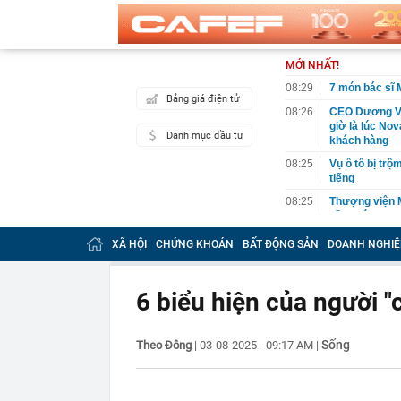
MỚI NHẤT!
08:29
7 món bác sĩ 
Bảng giá điện tử
08:26
CEO Dương Vă
giờ là lúc No
Danh mục đầu tư
khách hàng
08:25
Vụ ô tô bị trộ
tiếng
08:25
Thượng viện M
dầu khí Nga
08:20
Chuyện gì đa
XÃ HỘI
CHỨNG KHOÁN
BẤT ĐỘNG SẢN
DOANH NGHIỆ
08:18
Toàn cảnh đại
Ngọc “phải lò
6 biểu hiện của người 
08:16
Phát hiện đầm
thông thẳng r
08:13
Bùng nổ dịch 
Sống
Theo Đông
|
03-08-2025 - 09:17 AM
|
báo rủi ro
08:12
Công an cửa kh
khách bỏ quên 