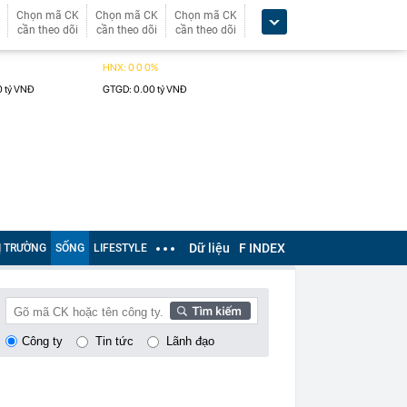
Chọn mã CK
Chọn mã CK
Chọn mã CK
cần theo dõi
cần theo dõi
cần theo dõi
Dữ liệu
F INDEX
Ị TRƯỜNG
SỐNG
LIFESTYLE
Công ty
Tin tức
Lãnh đạo