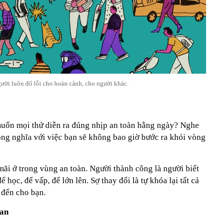
ời luôn đổ lỗi cho hoàn cảnh, cho người khác.
muốn mọi thứ diễn ra đúng nhịp an toàn hằng ngày? Nghe
ồng nghĩa với việc bạn sẽ không bao giờ bước ra khỏi vòng
ãi ở trong vùng an toàn. Người thành công là người biết
 học, để vấp, để lớn lên. Sợ thay đổi là tự khóa lại tất cả
 đến cho bạn.
ian