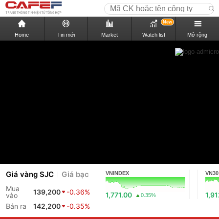
New
Home
Tin mới
Market
Watch list
Mở rộng
Giá vàng SJC
Giá bạc
VNINDEX
VN30
Mua
139,200
-0.36%
1,771.00
1,9
vào
0.35%
Bán ra
142,200
-0.35%