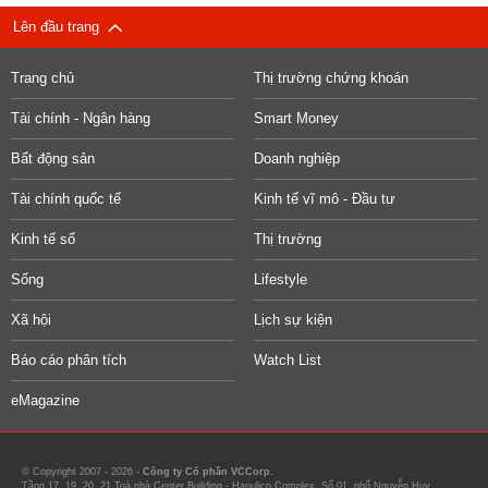
Lên đầu trang
Trang chủ
Thị trường chứng khoán
Tài chính - Ngân hàng
Smart Money
Bất động sản
Doanh nghiệp
Tài chính quốc tế
Kinh tế vĩ mô - Đầu tư
Kinh tế số
Thị trường
Sống
Lifestyle
Xã hội
Lịch sự kiện
Báo cáo phân tích
Watch List
eMagazine
© Copyright 2007 - 2026 -
Công ty Cổ phần VCCorp.
Tầng 17, 19, 20, 21 Toà nhà Center Building - Hapulico Complex, Số 01, phố Nguyễn Huy