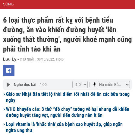
SỐNG
6 loại thực phẩm rất kỵ với bệnh tiểu
đường, ăn vào khiến đường huyết 'lên
xuống thất thường', người khoẻ mạnh cũng
phải tỉnh táo khi ăn
CHỦ NHẬT , 30/10/2022, 11:46
Lưu Ly
-
Nghe đọc bài
4:00
Giáo sư Nhật Bản tiết lộ thời điểm tốt nhất để ăn các bữa trong
ngày
WHO khuyến cáo: 3 thứ “đồ chay” tưởng vô hại nhưng dễ khiến
đường huyết tăng vọt, người tiểu đường nên ít ăn
Loại vitamin là 'khắc tinh' của bệnh cao huyết áp, giúp ngăn
ngừa ung thư