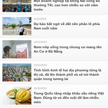
Một doanh nghiệp tại Đồng Nai công bố
thưởng Tết, cao hơn nhiều so với năm
trước
11/11/2024
Dự báo bất ngờ về đất nền phân lô phía
Nam cuối năm
24/10/2024
Nơm nớp sống trong chung cư mang tên
An Cư ở Đà Nẵng
23/10/2024
Tình hình kinh tế hai địa phương từng là
thị xã, đã lên thành phố và sẽ trở thành
quận trong tương lai
16/10/2024
Trung Quốc tăng nhập khẩu sầu riêng Việt
Nam: Dùng từ vỏ đến ruột để làm nhiều
món