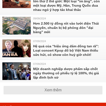
lớn thứ 2 thế giới: Một loại "im ắng", còn
một loại được Mỹ, Hàn, Trung Quốc đua
nhau ngỏ ý hợp tác khai thác
09/09/2024
Hơn 2.500 tỷ đồng rót vào lưới điện Thái
Nguyên, chuẩn bị bệ phóng đón "đại
bàng" mới
07/09/2024
Hệ quả của “hiệu ứng đám đông tan rã":
Loạt concert Kpop đổ bộ Việt Nam thiếu
sức hút, có show còn huỷ giờ chót!
07/09/2024
Một doanh nghiệp dược phẩm sắp chốt
ngày thưởng cổ phiếu tỷ lệ 100%, thị giá
lập đỉnh lịch sử
Xem thêm