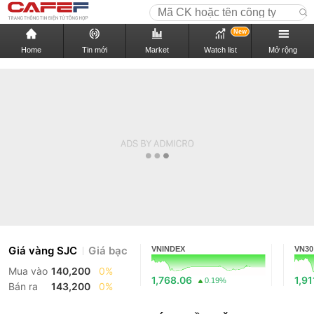
New
Home
Tin mới
Market
Watch list
Mở rộng
Giá vàng SJC
Giá bạc
VNINDEX
VN30
Mua vào
140,200
0%
1,768.06
1,91
0.19%
Bán ra
143,200
0%