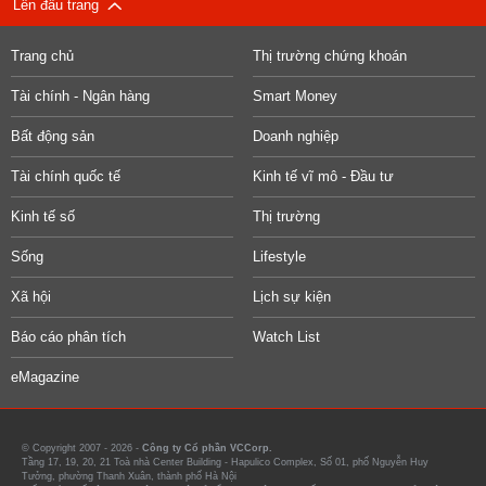
Lên đầu trang
Trang chủ
Thị trường chứng khoán
Tài chính - Ngân hàng
Smart Money
Bất động sản
Doanh nghiệp
Tài chính quốc tế
Kinh tế vĩ mô - Đầu tư
Kinh tế số
Thị trường
Sống
Lifestyle
Xã hội
Lịch sự kiện
Báo cáo phân tích
Watch List
eMagazine
© Copyright 2007 - 2026 -
Công ty Cổ phần VCCorp.
Tầng 17, 19, 20, 21 Toà nhà Center Building - Hapulico Complex, Số 01, phố Nguyễn Huy
Tưởng, phường Thanh Xuân, thành phố Hà Nội