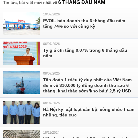
6 THÁNG ĐẦU NĂM
Tin tức, bài viết mới nhất về
10/07/2026
PVOIL báo doanh thu 6 tháng đầu năm
tăng 74% so với cùng kỳ
06/07/2026
Tỷ giá chỉ tăng 0,07% trong 6 tháng đầu
năm
08/07/2025
Tập đoàn 1 triệu tỷ duy nhất của Việt Nam
đem về 310.000 tỷ đồng doanh thu sau 6
tháng, khai thác sớm 'kho báu' 2,5 tỷ USD
08/07/2025
Hà Nội kỷ luật loạt cán bộ, công chức tham
nhũng, tiêu cực
18/11/2024