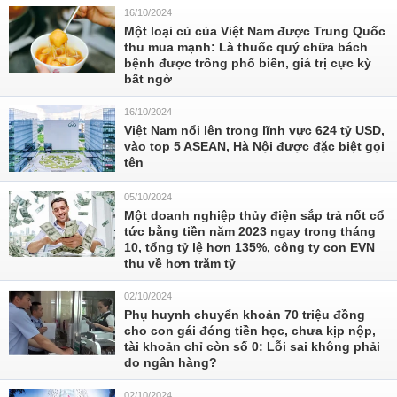
16/10/2024
Một loại củ của Việt Nam được Trung Quốc
thu mua mạnh: Là thuốc quý chữa bách
bệnh được trồng phổ biến, giá trị cực kỳ
bất ngờ
16/10/2024
Việt Nam nổi lên trong lĩnh vực 624 tỷ USD,
vào top 5 ASEAN, Hà Nội được đặc biệt gọi
tên
05/10/2024
Một doanh nghiệp thủy điện sắp trả nốt cổ
tức bằng tiền năm 2023 ngay trong tháng
10, tổng tỷ lệ hơn 135%, công ty con EVN
thu về hơn trăm tỷ
02/10/2024
Phụ huynh chuyển khoản 70 triệu đồng
cho con gái đóng tiền học, chưa kịp nộp,
tài khoản chỉ còn số 0: Lỗi sai không phải
do ngân hàng?
02/10/2024