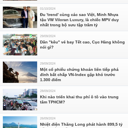
01/10/2024
Đu 'trend' cùng các sao Việt, Minh Nhựa
tậu VW Viloran Luxury, là chiếc MPV duy
nhất trong bộ sưu tập trăm tỷ
29/09/2024
Dân "kêu" vé bay Tết cao, Cục Hàng không
nói gì?
29/09/2024
Một cổ phiếu chứng khoán liên tiếp phá
đỉnh bất chấp VN-Index gặp khó trước
1.300 điểm
28/09/2024
Khi nào triển khai thu phí ô tô vào trung
tâm TPHCM?
26/09/2024
Nhiệt điện Thăng Long phát hành 899,5 tỷ