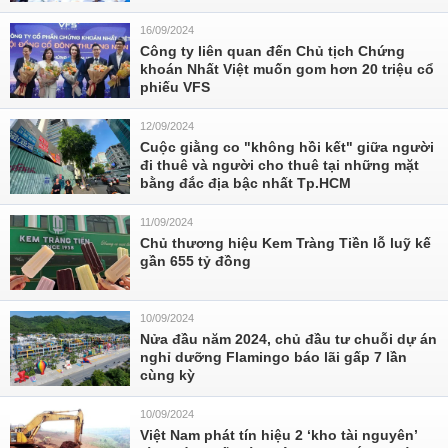
16/09/2024
Công ty liên quan đến Chủ tịch Chứng
khoán Nhất Việt muốn gom hơn 20 triệu cổ
phiếu VFS
12/09/2024
Cuộc giằng co "không hồi kết" giữa người
đi thuê và người cho thuê tại những mặt
bằng đắc địa bậc nhất Tp.HCM
11/09/2024
Chủ thương hiệu Kem Tràng Tiền lỗ luỹ kế
gần 655 tỷ đồng
10/09/2024
Nửa đầu năm 2024, chủ đầu tư chuỗi dự án
nghỉ dưỡng Flamingo báo lãi gấp 7 lần
cùng kỳ
10/09/2024
Việt Nam phát tín hiệu 2 ‘kho tài nguyên’