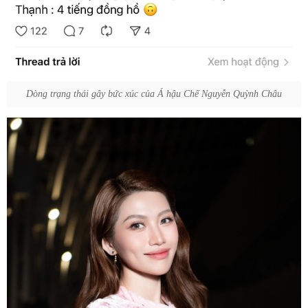
Dòng trạng thái gây bức xúc của Á hậu Chế Nguyễn Quỳnh Châu