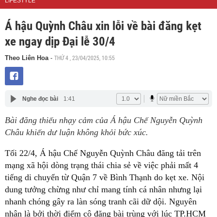
LIFESTYLE
Á hậu Quỳnh Châu xin lỗi về bài đăng kẹt
xe ngay dịp Đại lễ 30/4
THỨ 4 , 23/04/2025, 10:55
Theo Liên Hoa
-
Nghe đọc bài
1:41
Bài đăng thiếu nhạy cảm của Á hậu Chế Nguyễn Quỳnh
Châu khiến dư luận không khỏi bức xúc.
Tối 22/4, Á hậu Chế Nguyễn Quỳnh Châu đăng tải trên
mạng xã hội dòng trạng thái chia sẻ về việc phải mất 4
tiếng di chuyển từ Quận 7 về Bình Thạnh do kẹt xe. Nội
dung tưởng chừng như chỉ mang tính cá nhân nhưng lại
nhanh chóng gây ra làn sóng tranh cãi dữ dội. Nguyên
nhân là bởi thời điểm cô đăng bài trùng với lúc TP.HCM