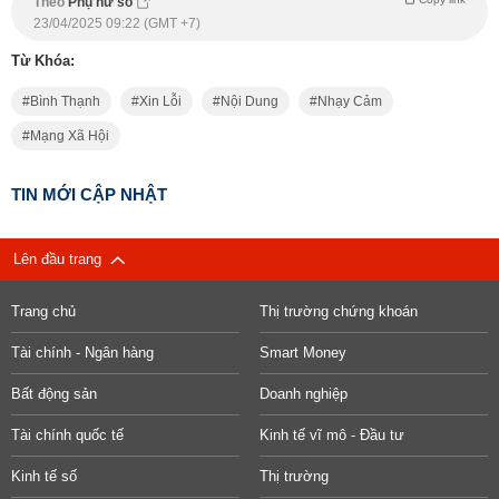
Theo
Phụ nữ số
23/04/2025 09:22 (GMT +7)
Từ Khóa:
Bình Thạnh
Xin Lỗi
Nội Dung
Nhạy Cảm
Mạng Xã Hội
TIN MỚI CẬP NHẬT
Lên đầu trang
Trang chủ
Thị trường chứng khoán
Tài chính - Ngân hàng
Smart Money
Bất động sản
Doanh nghiệp
Tài chính quốc tế
Kinh tế vĩ mô - Đầu tư
Kinh tế số
Thị trường