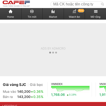
New
Home
Tin mới
Market
Watch list
Mở rộng
Giá vàng SJC
Giá bạc
VNINDEX
VN30
Mua vào
140,200
0.36%
1,768.06
1,91
0.19%
Bán ra
143,200
0.35%