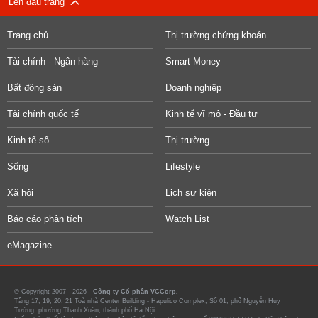
Lên đầu trang
Trang chủ
Thị trường chứng khoán
Tài chính - Ngân hàng
Smart Money
Bất động sản
Doanh nghiệp
Tài chính quốc tế
Kinh tế vĩ mô - Đầu tư
Kinh tế số
Thị trường
Sống
Lifestyle
Xã hội
Lịch sự kiện
Báo cáo phân tích
Watch List
eMagazine
© Copyright 2007 - 2026 -
Công ty Cổ phần VCCorp.
Tầng 17, 19, 20, 21 Toà nhà Center Building - Hapulico Complex, Số 01, phố Nguyễn Huy
Tưởng, phường Thanh Xuân, thành phố Hà Nội