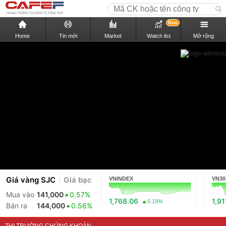
New
Home
Tin mới
Market
Watch list
Mở rộng
Giá vàng SJC
Giá bạc
VNINDEX
VN30
Mua vào
141,000
0.57%
1,768.06
1,91
0.19%
Bán ra
144,000
0.56%