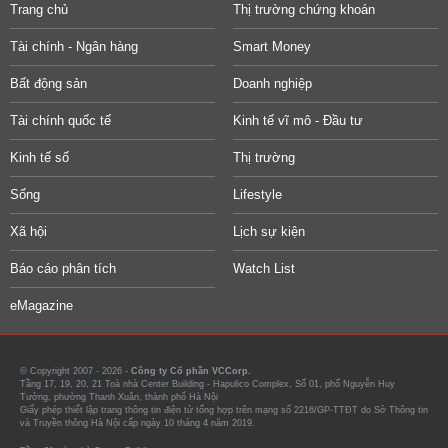
Trang chủ
Thị trường chứng khoán
Tài chính - Ngân hàng
Smart Money
Bất động sản
Doanh nghiệp
Tài chính quốc tế
Kinh tế vĩ mô - Đầu tư
Kinh tế số
Thị trường
Sống
Lifestyle
Xã hội
Lịch sự kiện
Báo cáo phân tích
Watch List
eMagazine
© Copyright 2007 - 2026 -
Công ty Cổ phần VCCorp.
Tầng 17, 19, 20, 21 Toà nhà Center Building - Hapulico Complex, Số 01, phố Nguyễn Huy
Tưởng, phường Thanh Xuân, thành phố Hà Nội
Giấy phép thiết lập trang thông tin điện tử tổng hợp trên mạng số 2216/GP-TTĐT do Sở Thông tin
và Truyền thông Hà Nội cấp ngày 10 tháng 4 năm 2019.