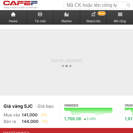
New
Home
Tin mới
Market
Watch list
Mở rộng
Giá vàng SJC
Giá bạc
VNINDEX
VN30
Mua vào
141,000
0%
1,768.06
1,91
0.19%
Bán ra
144,000
0%