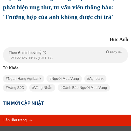
phát hiện ung thư, tư vấn viên thông báo:
'Trường hợp của anh không được chi trả'
Đức Anh
Copy link
Theo
An ninh tiền tệ
12/06/2025 08:36 (GMT +7)
Từ Khóa:
Ngân Hàng Agribank
Người Mua Vàng
Agribank
Vàng SJC
Vàng Nhẫn
Cảnh Báo Người Mua Vàng
TIN MỚI CẬP NHẬT
Lên đầu trang