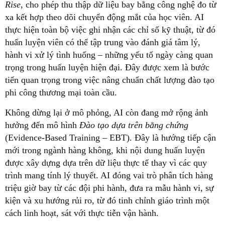
Rise
, cho phép thu thập dữ liệu bay bằng công nghệ đo từ
xa kết hợp theo dõi chuyển động mắt của học viên. AI
thực hiện toàn bộ việc ghi nhận các chỉ số kỹ thuật, từ đó
huấn luyện viên có thể tập trung vào đánh giá tâm lý,
hành vi xử lý tình huống – những yếu tố ngày càng quan
trọng trong huấn luyện hiện đại. Đây được xem là bước
tiến quan trọng trong việc nâng chuẩn chất lượng đào tạo
phi công thương mại toàn cầu.
Không dừng lại ở mô phỏng, AI còn đang mở rộng ảnh
hưởng đến mô hình
Đào tạo dựa trên bằng chứng
(Evidence-Based Training – EBT). Đây là hướng tiếp cận
mới trong ngành hàng không, khi nội dung huấn luyện
được xây dựng dựa trên dữ liệu thực tế thay vì các quy
trình mang tính lý thuyết. AI đóng vai trò phân tích hàng
triệu giờ bay từ các đội phi hành, đưa ra mẫu hành vi, sự
kiện và xu hướng rủi ro, từ đó tinh chỉnh giáo trình một
cách linh hoạt, sát với thực tiễn vận hành.