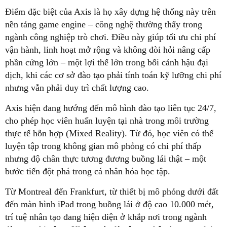
Điểm đặc biệt của Axis là họ xây dựng hệ thống này trên
nền tảng game engine – công nghệ thường thấy trong
ngành công nghiệp trò chơi. Điều này giúp tối ưu chi phí
vận hành, linh hoạt mở rộng và không đòi hỏi nâng cấp
phần cứng lớn – một lợi thế lớn trong bối cảnh hậu đại
dịch, khi các cơ sở đào tạo phải tính toán kỹ lưỡng chi phí
nhưng vẫn phải duy trì chất lượng cao.
Axis hiện đang hướng đến mô hình đào tạo liên tục 24/7,
cho phép học viên huấn luyện tại nhà trong môi trường
thực tế hỗn hợp (Mixed Reality). Từ đó, học viên có thể
luyện tập trong không gian mô phỏng có chi phí thấp
nhưng độ chân thực tương đương buồng lái thật – một
bước tiến đột phá trong cá nhân hóa học tập.
Từ Montreal đến Frankfurt, từ thiết bị mô phỏng dưới đất
đến màn hình iPad trong buồng lái ở độ cao 10.000 mét,
trí tuệ nhân tạo đang hiện diện ở khắp nơi trong ngành