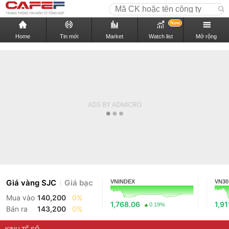
New
Home
Tin mới
Market
Watch list
Mở rộng
Giá vàng SJC
Giá bạc
VNINDEX
VN30
Mua vào
140,200
0%
1,768.06
1,91
0.19%
Bán ra
143,200
0%