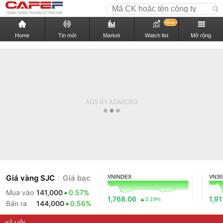
New
Home
Tin mới
Market
Watch list
Mở rộng
Giá vàng SJC
Giá bạc
VNINDEX
VN30
Mua vào
141,000
0.57%
1,768.06
1,91
0.19%
Bán ra
144,000
0.56%