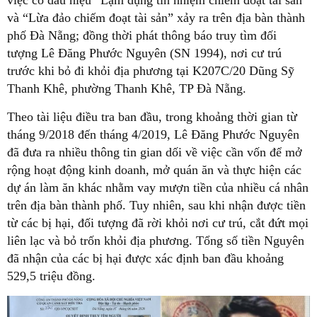
việc có dấu hiệu “Lạm dụng tín nhiệm chiếm đoạt tài sản”
và “Lừa đảo chiếm đoạt tài sản” xảy ra trên địa bàn thành
phố Đà Nẵng; đồng thời phát thông báo truy tìm đối
tượng Lê Đăng Phước Nguyên (SN 1994), nơi cư trú
trước khi bỏ đi khỏi địa phương tại K207C/20 Dũng Sỹ
Thanh Khê, phường Thanh Khê, TP Đà Nẵng.
Theo tài liệu điều tra ban đầu, trong khoảng thời gian từ
tháng 9/2018 đến tháng 4/2019, Lê Đăng Phước Nguyên
đã đưa ra nhiều thông tin gian dối về việc cần vốn để mở
rộng hoạt động kinh doanh, mở quán ăn và thực hiện các
dự án làm ăn khác nhằm vay mượn tiền của nhiều cá nhân
trên địa bàn thành phố. Tuy nhiên, sau khi nhận được tiền
từ các bị hại, đối tượng đã rời khỏi nơi cư trú, cắt đứt mọi
liên lạc và bỏ trốn khỏi địa phương. Tổng số tiền Nguyên
đã nhận của các bị hại được xác định ban đầu khoảng
529,5 triệu đồng.