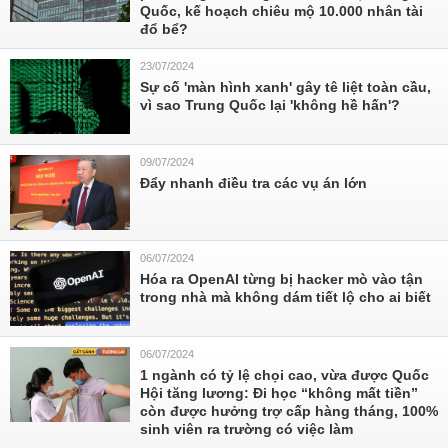
Quốc, kế hoạch chiêu mộ 10.000 nhân tài
đổ bể?
23/07/2024
Sự cố 'màn hình xanh' gây tê liệt toàn cầu,
vì sao Trung Quốc lại 'không hề hấn'?
09/07/2024
Đẩy nhanh điều tra các vụ án lớn
06/07/2024
Hóa ra OpenAI từng bị hacker mò vào tận
trong nhà mà không dám tiết lộ cho ai biết
06/07/2024
1 ngành có tỷ lệ chọi cao, vừa được Quốc
Hội tăng lương: Đi học “không mất tiền”
còn được hưởng trợ cấp hàng tháng, 100%
sinh viên ra trường có việc làm