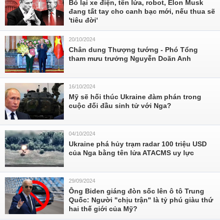
Bỏ lại xe điện, tên lửa, robot, Elon Musk
đang tất tay cho canh bạc mới, nếu thua sẽ
'tiêu đời'
20/10/2024
Chân dung Thượng tướng - Phó Tổng
tham mưu trưởng Nguyễn Doãn Anh
16/10/2024
Mỹ sẽ hối thúc Ukraine đàm phán trong
cuộc đối đầu sinh tử với Nga?
04/10/2024
Ukraine phá hủy trạm radar 100 triệu USD
của Nga bằng tên lửa ATACMS uy lực
29/09/2024
Ông Biden giáng đòn sốc lên ô tô Trung
Quốc: Người "chịu trận" là tỷ phú giàu thứ
hai thế giới của Mỹ?