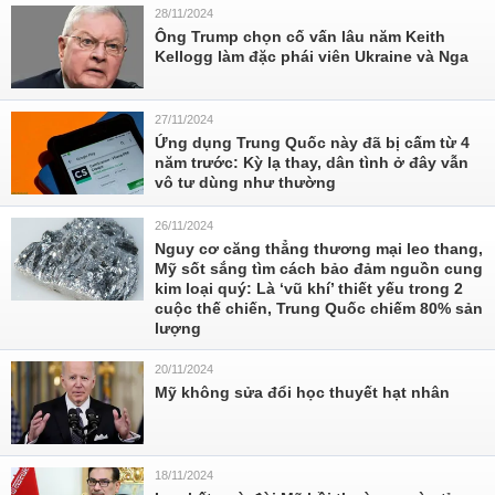
28/11/2024
Ông Trump chọn cố vấn lâu năm Keith
Kellogg làm đặc phái viên Ukraine và Nga
27/11/2024
Ứng dụng Trung Quốc này đã bị cấm từ 4
năm trước: Kỳ lạ thay, dân tình ở đây vẫn
vô tư dùng như thường
26/11/2024
Nguy cơ căng thẳng thương mại leo thang,
Mỹ sốt sắng tìm cách bảo đảm nguồn cung
kim loại quý: Là ‘vũ khí’ thiết yếu trong 2
cuộc thế chiến, Trung Quốc chiếm 80% sản
lượng
20/11/2024
Mỹ không sửa đổi học thuyết hạt nhân
18/11/2024