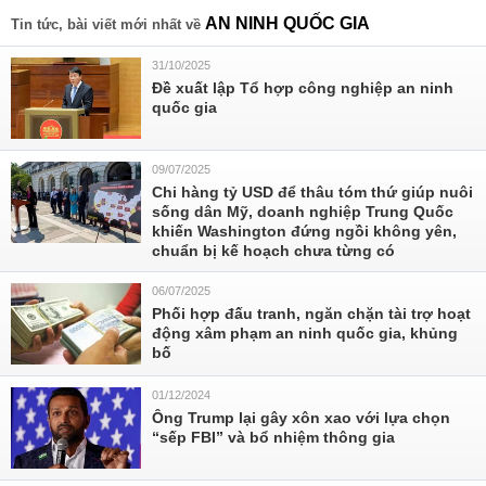
AN NINH QUỐC GIA
Tin tức, bài viết mới nhất về
31/10/2025
Đề xuất lập Tổ hợp công nghiệp an ninh
quốc gia
09/07/2025
Chi hàng tỷ USD để thâu tóm thứ giúp nuôi
sống dân Mỹ, doanh nghiệp Trung Quốc
khiến Washington đứng ngồi không yên,
chuẩn bị kế hoạch chưa từng có
06/07/2025
Phối hợp đấu tranh, ngăn chặn tài trợ hoạt
động xâm phạm an ninh quốc gia, khủng
bố
01/12/2024
Ông Trump lại gây xôn xao với lựa chọn
“sếp FBI” và bổ nhiệm thông gia