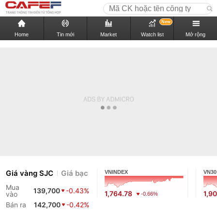
New
Home
Tin mới
Market
Watch list
Mở rộng
Giá vàng SJC
Giá bạc
VNINDEX
VN30
Mua
139,700
-0.43%
1,764.78
1,9
vào
-0.66%
Bán ra
142,700
-0.42%