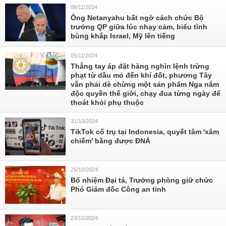
06/11/2024
Ông Netanyahu bất ngờ cách chức Bộ
trưởng QP giữa lúc nhạy cảm, biểu tình
bùng khắp Israel, Mỹ lên tiếng
05/11/2024
Thẳng tay áp đặt hàng nghìn lệnh trừng
phạt từ dầu mỏ đến khí đốt, phương Tây
vẫn phải dè chừng một sản phẩm Nga nắm
độc quyền thế giới, chạy đua từng ngày để
thoát khỏi phụ thuộc
31/10/2024
TikTok cố trụ tại Indonesia, quyết tâm 'xâm
chiếm' bằng được ĐNÁ
25/10/2024
Bổ nhiệm Đại tá, Trưởng phòng giữ chức
Phó Giám đốc Công an tỉnh
23/10/2024