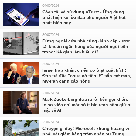
04/08/2024
Cách tải và sử dụng nTrust - Ứng dụng
phát hiện kẻ lừa đảo cho người Việt hot
nhất hiện nay
30/07/2024
Đứng ngoài cửa nhà cũng đánh cắp được
tài khoản ngân hàng của người ngồi bên
trong: Kẻ gian làm kiểu gì?
29/07/2024
Israel họp khẩn, chiến cơ ồ ạt xuất kích:
Đòn trả đũa "chưa có tiền lệ" sắp mở màn,
Mỹ-Iran cảnh cáo nóng
27/07/2024
Mark Zuckerberg đưa ra lời kêu gọi khẩn,
lo sợ việc chỉ một số ít big tech nắm giữ bí
mật về AI
25/07/2024
Chuyện gì đây: Microsoft khủng hoảng vì
phải cắt giảm hàng trăm nhân sự Trung