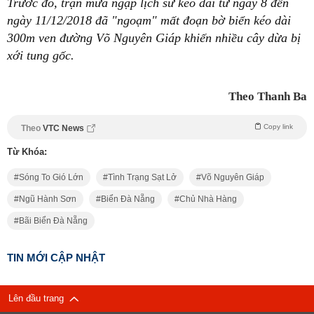
Trước đó, trận mưa ngập lịch sử kéo dài từ ngày 8 đến
ngày 11/12/2018 đã "ngoạm" mất đoạn bờ biển kéo dài
300m ven đường Võ Nguyên Giáp khiến nhiều cây dừa bị
xới tung gốc.
Theo Thanh Ba
Copy link
Theo
VTC News
Từ Khóa:
Sóng To Gió Lớn
Tình Trạng Sạt Lở
Võ Nguyên Giáp
Ngũ Hành Sơn
Biển Đà Nẵng
Chủ Nhà Hàng
Bãi Biển Đà Nẵng
TIN MỚI CẬP NHẬT
Lên đầu trang