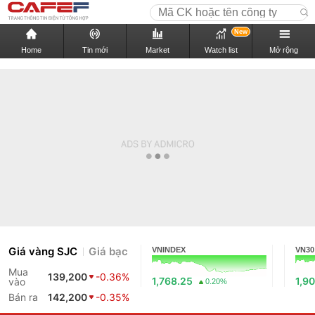
New
Home
Tin mới
Market
Watch list
Mở rộng
Giá vàng SJC
Giá bạc
VNINDEX
VN30
Mua
139,200
-0.36%
1,768.25
1,90
vào
0.20%
Bán ra
142,200
-0.35%