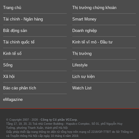
Trang chủ
Thị trường chứng khoán
Tài chính - Ngân hàng
Smart Money
Bất động sản
Doanh nghiệp
Tài chính quốc tế
Kinh tế vĩ mô - Đầu tư
Kinh tế số
Thị trường
Sống
Lifestyle
Xã hội
Lịch sự kiện
Báo cáo phân tích
Watch List
eMagazine
© Copyright 2007 - 2026 -
Công ty Cổ phần VCCorp.
Tầng 17, 19, 20, 21 Toà nhà Center Building - Hapulico Complex, Số 01, phố Nguyễn Huy
Tưởng, phường Thanh Xuân, thành phố Hà Nội
Giấy phép thiết lập trang thông tin điện tử tổng hợp trên mạng số 2216/GP-TTĐT do Sở Thông tin
và Truyền thông Hà Nội cấp ngày 10 tháng 4 năm 2019.