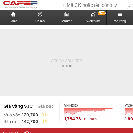
New
Home
Tin mới
Market
Watch list
Mở rộng
Giá vàng SJC
Giá bạc
VNINDEX
VN30
Mua vào
139,700
0%
1,764.78
1,9
-0.66%
Bán ra
142,700
0%