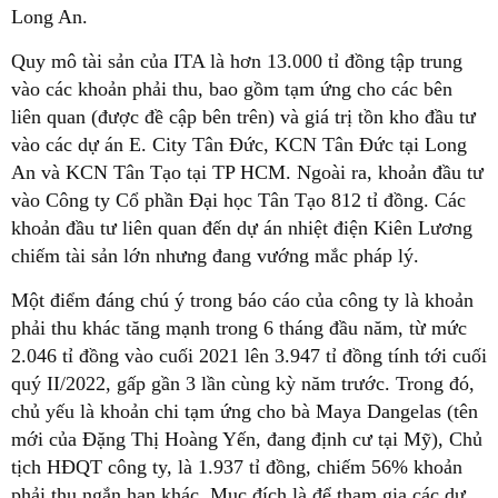
Long An.
Quy mô tài sản của ITA là hơn 13.000 tỉ đồng tập trung
vào các khoản phải thu, bao gồm tạm ứng cho các bên
liên quan (được đề cập bên trên) và giá trị tồn kho đầu tư
vào các dự án E. City Tân Đức, KCN Tân Đức tại Long
An và KCN Tân Tạo tại TP HCM. Ngoài ra, khoản đầu tư
vào Công ty Cổ phần Đại học Tân Tạo 812 tỉ đồng. Các
khoản đầu tư liên quan đến dự án nhiệt điện Kiên Lương
chiếm tài sản lớn nhưng đang vướng mắc pháp lý.
Một điểm đáng chú ý trong báo cáo của công ty là khoản
phải thu khác tăng mạnh trong 6 tháng đầu năm, từ mức
2.046 tỉ đồng vào cuối 2021 lên 3.947 tỉ đồng tính tới cuối
quý II/2022, gấp gần 3 lần cùng kỳ năm trước. Trong đó,
chủ yếu là khoản chi tạm ứng cho bà Maya Dangelas (tên
mới của Đặng Thị Hoàng Yến, đang định cư tại Mỹ), Chủ
tịch HĐQT công ty, là 1.937 tỉ đồng, chiếm 56% khoản
phải thu ngắn hạn khác. Mục đích là để tham gia các dự