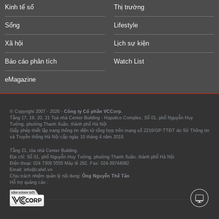
Kinh tế số
Thị trường
Sống
Lifestyle
Xã hội
Lịch sự kiện
Báo cáo phân tích
Watch List
eMagazine
© Copyright 2007 - 2026 -
Công ty Cổ phần VCCorp.
Tầng 17, 19, 20, 21 Toà nhà Center Building - Hapulico Complex, Số 01, phố Nguyễn Huy
Tưởng, phường Thanh Xuân, thành phố Hà Nội
Giấy phép thiết lập trang thông tin điện tử tổng hợp trên mạng số 2216/GP-TTĐT do Sở Thông tin
và Truyền thông Hà Nội cấp ngày 10 tháng 4 năm 2019.
Tầng 21, tòa nhà Center Building.
Địa chỉ: Số 01, phố Nguyễn Huy Tưởng, phường Thanh Xuân, thành phố Hà Nội
Điện thoại: 024 7309 5555 Máy lẻ 292. Fax: 024-39744082
Email: info@cafef.vn
Chịu trách nhiệm quản lý nội dung:
Ông Nguyễn Thế Tân
Hỗ trợ quảng cáo :