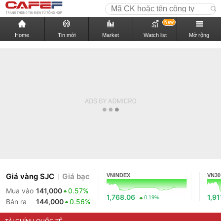
New
Home
Tin mới
Market
Watch list
Mở rộng
Giá vàng SJC
Giá bạc
VNINDEX
VN30
Mua vào
141,000
0.57%
1,768.06
1,91
0.19%
Bán ra
144,000
0.56%