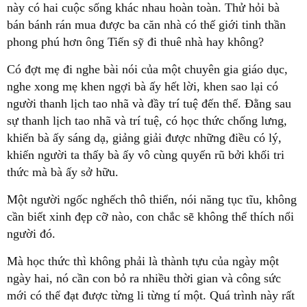
này có hai cuộc sống khác nhau hoàn toàn. Thử hỏi bà
bán bánh rán mua được ba căn nhà có thế giới tinh thần
phong phú hơn ông Tiến sỹ đi thuê nhà hay không?
Có đợt mẹ đi nghe bài nói của một chuyên gia giáo dục,
nghe xong mẹ khen ngợi bà ấy hết lời, khen sao lại có
người thanh lịch tao nhã và đầy trí tuệ đến thế. Đằng sau
sự thanh lịch tao nhã và trí tuệ, có học thức chống lưng,
khiến bà ấy sáng dạ, giảng giải được những điều có lý,
khiến người ta thấy bà ấy vô cùng quyến rũ bởi khối tri
thức mà bà ấy sở hữu.
Một người ngốc nghếch thô thiển, nói năng tục tĩu, không
cần biết xinh đẹp cỡ nào, con chắc sẽ không thể thích nổi
người đó.
Mà học thức thì không phải là thành tựu của ngày một
ngày hai, nó cần con bỏ ra nhiều thời gian và công sức
mới có thể đạt được từng li từng tí một. Quá trình này rất