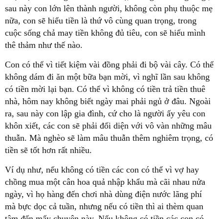
sau này con lớn lên thành người, không còn phụ thuộc mẹ
nữa, con sẽ hiểu tiền là thứ vô cùng quan trọng, trong
cuộc sống chả may tiền không đủ tiêu, con sẽ hiểu mình
thê thảm như thế nào.
Con có thể vì tiết kiệm vài đồng phải đi bộ vài cây. Có thể
không dám đi ăn một bữa bạn mời, vì nghĩ lần sau không
có tiền mời lại bạn. Có thể vì không có tiền trả tiền thuê
nhà, hôm nay không biết ngày mai phải ngủ ở đâu. Ngoài
ra, sau này con lập gia đình, cứ cho là người ấy yêu con
khôn xiết, các con sẽ phải đối diện với vô vàn những mâu
thuẫn. Mà nghèo sẽ làm mâu thuẫn thêm nghiêm trọng, có
tiền sẽ tốt hơn rất nhiều.
Ví dụ như, nếu không có tiền các con có thể vì vợ hay
chồng mua một cân hoa quả nhập khẩu mà cãi nhau nửa
ngày, vì họ hàng đến chơi nhà dùng điện nước lãng phí
mà bực dọc cả tuần, nhưng nếu có tiền thì ai thèm quan
tâm đến mấy chuyện này. Nếu không có tiền các con có