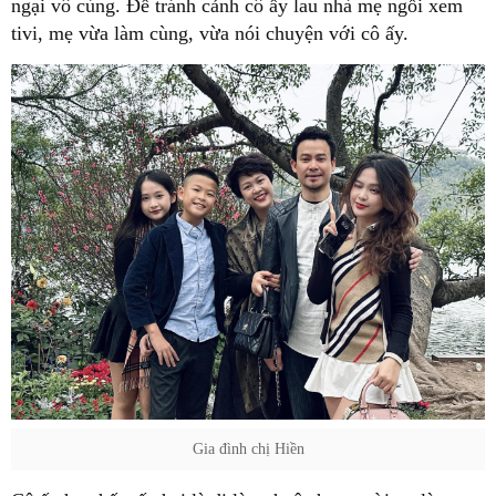
ngại vô cùng. Để tránh cảnh cô ấy lau nhà mẹ ngồi xem
tivi, mẹ vừa làm cùng, vừa nói chuyện với cô ấy.
Gia đình chị Hiền