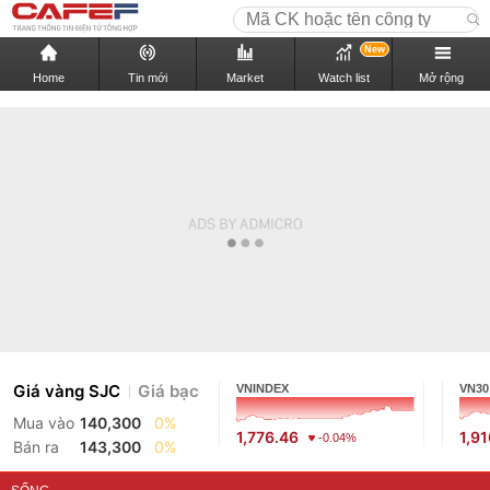
New
Home
Tin mới
Market
Watch list
Mở rộng
Giá vàng SJC
Giá bạc
VNINDEX
VN30
Mua vào
140,300
0%
1,776.46
1,9
-0.04%
Bán ra
143,300
0%