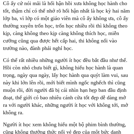
Cô ấy cứ nói mãi là hối hận hồi xưa không học hành cho
tốt, thậm chí có thể nhớ rõ hối hận nhất là học kỳ hai năm
lớp ba, vì lớp có một giáo viên mà cô ấy không ưa, cô ấy
thường xuyên trốn học, trốn học nhiều rồi thì không theo
kịp, càng không theo kịp càng không thích học, miễn
cưỡng cũng qua được hết cấp hai, thi không nổi vào
trường nào, đành phải nghỉ học.
Có thể rất nhiều những người ít học đều bắt đầu như thế.
Hồi còn nhỏ chưa biết gì, không hiểu học hành là quan
trọng, ngày qua ngày, lấy học hành qua quýt làm vui, sau
này khi lớn lên rồi, mới biết mình ngốc nghếch thì cũng
muộn rồi, đời người đã bị cái nhìn hạn hẹp ban đầu định
đoạt, thế giới có bao nhiêu cánh cửa tốt đẹp dễ dàng mở
ra với người khác, những người ít học với không tới, mở
không ra.
Người ít học xem không hiểu một bộ phim bình thường,
cũng không thưởng thức nổi vẻ đẹp của một bức danh