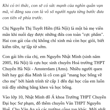
Khi có tri thức, con sẽ có sức mạnh của nghìn quân vạn
mã, vì đằng sau con là vô số người ngựa từng bước đưa
con tiến về phía trước.
Chị Nguyễn Thị Tuyết Hiền (Hà Nội) là một bà mẹ viên
mãn khi nuôi dạy được những đứa con toàn "cực phẩm".
Hai con gái của chị không chỉ xinh mà còn học giỏi, biết
kiếm tiền, tự lập từ sớm.
Con gái lớn của chị, em Nguyễn Nhật Minh (sinh năm
2005, Hà Nội) là cựu học sinh chuyên Hoá trường THPT
Chuyên Hà Nội - Amsterdam (Ams). Nhiều người quen
biết hay gọi đùa Minh là cô con gái "mang học bổng về
cho mẹ" bởi hành trình từ cấp 1 đến đại học của em luôn
trải đầy những bằng khen và học bổng.
Vào lớp 10, Nhật Minh đỗ Á khoa Trường THPT Chuyên
Đại học Sư phạm, đỗ thêm chuyên Văn THPT Nguyễn
Huệ, Chu Văn An và các trường công top khác. Mới nhất,