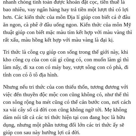
nhanh chóng tính toán được khoản đặt cọc, tiền thuế là
bao nhiêu, vay ngân hàng hay trả tiền một lượt thì có lợi
hơn. Các kiến thức của môn Địa lí giúp con biết cá ở đâu
ăn ngon, cà phê ở đâu uống ngon. Kiến thức của môn Mỹ
thuật giúp con biết mặc màu tím kết hợp với màu vàng thì
rất xấu, màu hồng kết hợp với màu vàng là đại kị.
Tri thức là công cụ giúp con sống trong thế giới này, khi
kho công cụ của con cái gì cũng có, con muốn làm gì thì
làm nấy, đi xa con có máy bay, vượt sông con có phà, đi
tỉnh con có ô tô địa hình.
Nhưng nếu tri thức của con thiếu thốn, tương đương với
việc đến thuyền độc mộc con cũng không có, như thế thì
con sông rộng ba mét cũng có thể cản bước con, nơi cách
xa vài cây số cả đời con cũng không ngờ tới. Mẹ không
dám nói tất cả các tri thức hiện tại con đang học là hữu
dụng, nhưng một phần tương đối lớn các tri thức ấy sẽ
giúp con sau này hưởng lợi cả đời.