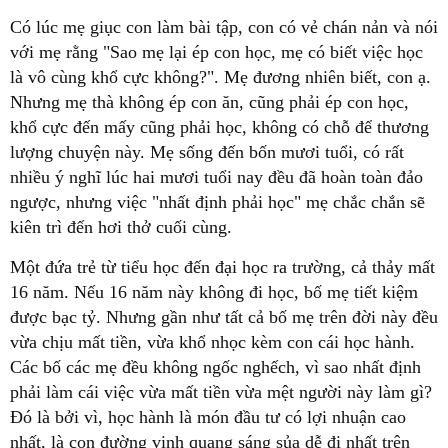
Có lúc mẹ giục con làm bài tập, con có vẻ chán nản và nói
với mẹ rằng "Sao mẹ lại ép con học, mẹ có biết việc học
là vô cùng khổ cực không?". Mẹ đương nhiên biết, con ạ.
Nhưng mẹ thà không ép con ăn, cũng phải ép con học,
khổ cực đến mấy cũng phải học, không có chỗ để thương
lượng chuyện này. Mẹ sống đến bốn mươi tuổi, có rất
nhiều ý nghĩ lúc hai mươi tuổi nay đều đã hoàn toàn đảo
ngược, nhưng việc "nhất định phải học" mẹ chắc chắn sẽ
kiên trì đến hơi thở cuối cùng.
Một đứa trẻ từ tiểu học đến đại học ra trường, cả thảy mất
16 năm. Nếu 16 năm này không đi học, bố mẹ tiết kiệm
được bạc tỷ. Nhưng gần như tất cả bố mẹ trên đời này đều
vừa chịu mất tiền, vừa khổ nhọc kèm con cái học hành.
Các bố các mẹ đều không ngốc nghếch, vì sao nhất định
phải làm cái việc vừa mất tiền vừa mệt người này làm gì?
Đó là bởi vì, học hành là món đầu tư có lợi nhuận cao
nhất, là con đường vinh quang sáng sủa dễ đi nhất trên