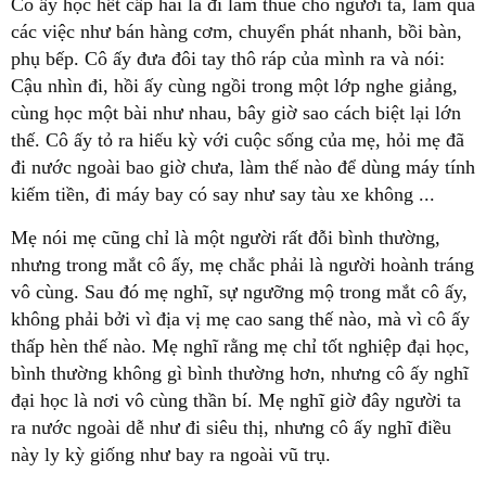
Cô ấy học hết cấp hai là đi làm thuê cho người ta, làm qua
các việc như bán hàng cơm, chuyển phát nhanh, bồi bàn,
phụ bếp. Cô ấy đưa đôi tay thô ráp của mình ra và nói:
Cậu nhìn đi, hồi ấy cùng ngồi trong một lớp nghe giảng,
cùng học một bài như nhau, bây giờ sao cách biệt lại lớn
thế. Cô ấy tỏ ra hiếu kỳ với cuộc sống của mẹ, hỏi mẹ đã
đi nước ngoài bao giờ chưa, làm thế nào để dùng máy tính
kiếm tiền, đi máy bay có say như say tàu xe không ...
Mẹ nói mẹ cũng chỉ là một người rất đỗi bình thường,
nhưng trong mắt cô ấy, mẹ chắc phải là người hoành tráng
vô cùng. Sau đó mẹ nghĩ, sự ngưỡng mộ trong mắt cô ấy,
không phải bởi vì địa vị mẹ cao sang thế nào, mà vì cô ấy
thấp hèn thế nào. Mẹ nghĩ rằng mẹ chỉ tốt nghiệp đại học,
bình thường không gì bình thường hơn, nhưng cô ấy nghĩ
đại học là nơi vô cùng thần bí. Mẹ nghĩ giờ đây người ta
ra nước ngoài dễ như đi siêu thị, nhưng cô ấy nghĩ điều
này ly kỳ giống như bay ra ngoài vũ trụ.