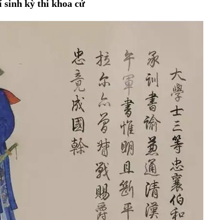
 sinh kỳ thi khoa cử