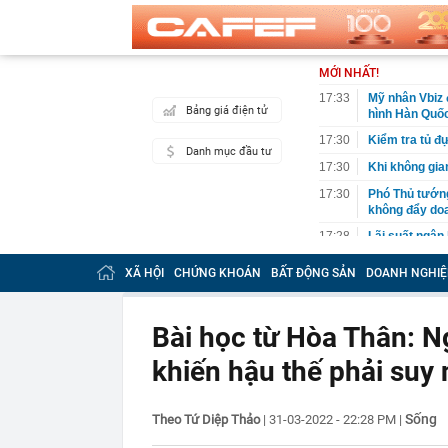
MỚI NHẤT!
17:33
Mỹ nhân Vbiz đ
Bảng giá điện tử
hình Hàn Quốc
17:30
Kiểm tra tủ đự
Danh mục đầu tư
17:30
Khi không gia
17:30
Phó Thủ tướn
không đẩy doa
17:28
Lãi suất ngân
Vietcombank, 
XÃ HỘI
CHỨNG KHOÁN
BẤT ĐỘNG SẢN
DOANH NGHIỆ
17:27
Elon Musk từ 
tập kích
17:24
75 tuổi tóc vẫ
Bài học từ Hòa Thân: N
tiết lộ 3 bí qu
khiến hậu thế phải suy
17:08
Tiểu thư Har
trên du thuyền
cao nhan sắc
Sống
Theo Tứ Diệp Thảo
|
31-03-2022 - 22:28 PM
|
17:07
Người đang dù
50 triệu đồng