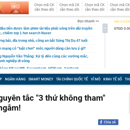
Chọn mã CK
Chọn mã CK
Chọn mã CK
Chọn mã CK
cần theo dõi
cần theo dõi
cần theo dõi
cần theo dõi
Đọc nhanh >>
ầu tiên được làm phim tài liệu phát sóng trên đài truyền
, chiếm top 1 hot search Naver
ng bát, đĩa trong nhà, công an bắt Sùng Thị Dụ 47 tuổi
n mạng có "luật chơi" mới, người dùng cần lưu ý gì?
g Nguyễn Văn Thắng: Xử lý đến cùng các vướng mắc,
nh nghiệp đi vòng
 hàng 8/8 tại MB, Sacombank, HDBank, Agribank,
BIDV, VietinBank,...
P
NGÂN HÀNG
SMART MONEY
TÀI CHÍNH QUỐC TẾ
VĨ MÔ
KINH TẾ SỐ
TH
chối cho Ukraine dùng Starlink dẫn đường cho các đòn
n đen bóng, phong độ khiến trai trẻ "chạy dài": Alan Tam
guyên tắc "3 thứ không tham"
yết đơn giản
 ngẫm!
per Beckham khoe visual xinh đẹp, thanh xuân mơn mởn
 triệu đô, đọ sắc cùng mẹ - Victoria ngoài 50 vẫn đỉnh
ng máy tính cần làm ngay điều này để tránh bị phạt tới
Chia sẻ