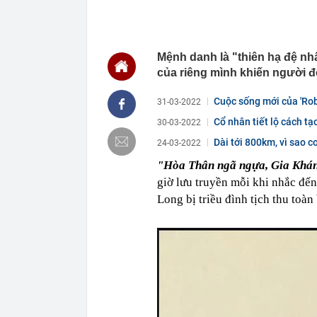
16:51
Toàn cảnh nút
vượt
16:51
Những tên gọ
Mệnh danh là "thiên hạ đệ n
16:50
Căn nhà ở qu
của riêng mình khiến người đờ
16:44
Công bố nguy
khiến 168 ngư
Cuộc sống mới của 'Rob
lá
31-03-2022
16:40
Khởi tố, cấm 
Cổ nhân tiết lộ cách 
30-03-2022
16:38
Bất chấp thán
Dài tới 800km, vì sao
24-03-2022
dễ gặp quý nh
"Hòa Thân ngã ngựa, Gia Khá
16:37
Người bán cá t
bỏ qua, người
giờ lưu truyền mỗi khi nhắc đến
Long bị triều đình tịch thu toàn 
16:36
Omoda & Jaeco
triệu đồng
16:33
Vì sao ngày c
cách làm vừa 
mới
16:29
Cây xương rồ
khi nở hoa ai 
16:27
Tỉ phú sáng lậ
đừng làm việc