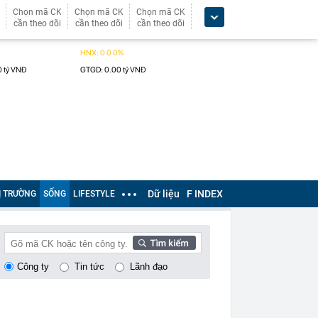
Chọn mã CK
Chọn mã CK
Chọn mã CK
cần theo dõi
cần theo dõi
cần theo dõi
Dữ liệu
F INDEX
Ị TRƯỜNG
SỐNG
LIFESTYLE
Công ty
Tin tức
Lãnh đạo