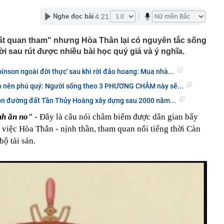
 giao ùn tắc bậc nhất Quy Nhơn được đề xuất làm cầu
4:21
Nghe đọc bài
i khác của Chùa Cầu Hội An
hất quan tham" nhưng Hòa Thân lại có nguyên tắc sống
ê của Hari Won
i sau rút được nhiều bài học quý giá và ý nghĩa.
ên nhân vụ cháy chung cư ở Hồng Kông (Trung Quốc)
ời tử vong sau 9 tháng: Chỉ bắt nguồn từ một đầu thuốc
inson ngoài đời thực' sau khi rời đảo hoang: Mua nhà...
xuất cảnh với chủ hộ kinh doanh Trang Dương
tạo nên phú quý: Người sống theo 3 PHƯƠNG CHÂM này sẽ...
g 7 Âm lịch, 3 con giáp này vẫn được Thần tài che chở,
 con đường đất Tần Thủy Hoàng xây dựng sau 2000 năm...
ân cuộc đời
nh ăn no"
- Đây là câu nói châm biếm được dân gian bấy
iết lộ: 6 loại cá biển giá bình dân, người không biết hay
 sành lại thích mua
 việc Hòa Thân - nịnh thần, tham quan nổi tiếng thời Càn
bộ tài sản.
o triển khai loạt ưu đãi tháng 8, giá Omoda C5 từ 459,1
àng nhiều gia đình không còn lát kín sân bằng gạch? 2
mát vừa thoát nước tốt đang dần trở thành xu hướng
ng mẹ trồng 19 năm bất ngờ “nằm dài” khắp chậu, đến
cũng trầm trồ.
p 'cá voi' Strategy: ChatGPT giúp tôi kiếm 15 tỷ USD,
 nhiều hơn robot