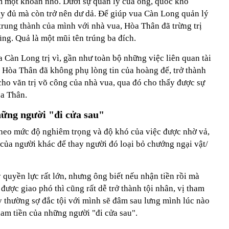
 một khoản nhỏ. Dưới sự quản lý của ông, quốc khố
y đủ mà còn trở nên dư dả. Để giúp vua Càn Long quản lý
 trung thành của mình với nhà vua, Hòa Thân đã trừng trị
ng. Quả là một mũi tên trúng ba đích.
a Càn Long trị vì, gần như toàn bộ những việc liên quan tài
 Hòa Thân đã không phụ lòng tin của hoàng đế, trở thành
cho văn trị võ công của nhà vua, qua đó cho thấy được sự
òa Thân.
hững người "đi cửa sau"
theo mức độ nghiêm trọng và độ khó của việc được nhờ vả,
 của người khác để thay người đó loại bỏ chướng ngại vật/
quyền lực rất lớn, nhưng ông biết nếu nhận tiền rồi mà
ược giao phó thì cũng rất dễ trở thành tội nhân, vị tham
 thường sợ đắc tội với mình sẽ đâm sau lưng mình lúc nào
am tiền của những người "đi cửa sau".