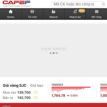
New
Home
Tin mới
Market
Watch list
Mở rộng
Giá vàng SJC
Giá bạc
VNINDEX
VN30
Mua vào
139,700
0%
1,764.78
1,9
-0.66%
Bán ra
142,700
0%