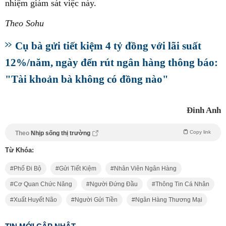
nhiệm giám sát việc này.
Theo Sohu
Cụ bà gửi tiết kiệm 4 tỷ đồng với lãi suất
12%/năm, ngày đến rút ngân hàng thông báo:
"Tài khoản bà không có đồng nào"
Đinh Anh
Copy link
Theo
Nhịp sống thị trường
Từ Khóa:
Phố Đi Bộ
Gửi Tiết Kiệm
Nhân Viên Ngân Hàng
Cơ Quan Chức Năng
Người Đứng Đầu
Thông Tin Cá Nhân
Xuất Huyết Não
Người Gửi Tiền
Ngân Hàng Thương Mại