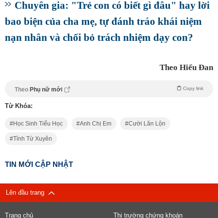
Chuyên gia: "Trẻ con có biết gì đâu" hay lời
bao biện của cha mẹ, tự đánh tráo khái niệm
nạn nhân và chối bỏ trách nhiệm dạy con?
Theo Hiểu Đan
Copy link
Theo
Phụ nữ mới
Từ Khóa:
Học Sinh Tiểu Học
Anh Chị Em
Cười Lăn Lộn
Tỉnh Tứ Xuyên
TIN MỚI CẬP NHẬT
Lên đầu trang
Trang chủ
Thị trường chứng khoán