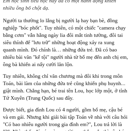
Em học sinh tiểu học này đã có một hành động khiến
nhiều ông bố chột dạ.
Người ta thường lo lắng bị người lạ hay bạn bè, đồng
nghiệp "bóc phốt". Tuy nhiên, có một chiếc "camera chạy
bằng cơm" vẫn hằng ngày lia đôi mắt tinh tường, đôi tai
siêu thính để "lưu trữ" những hoạt động xảy ra xung
quanh mình. Đó chính là… những đứa trẻ. Đã có bao
nhiêu bài văn "kể tội" người nhà từ bố mẹ đến anh chị em,
ông bà khiến ai nấy cười lăn lộn.
Tuy nhiên, không chỉ văn chương mà đôi khi trong môn
Toán, bài làm của những đứa trẻ cũng khiến phụ huynh...
giật mình. Chẳng hạn, bé trai tên Lou, học lớp một, ở tỉnh
Tứ Xuyên (Trung Quốc) sau đây.
Được biết, gia đình Lou có 4 người, gồm bố mẹ, cậu bé
và em gái. Nhưng khi giải bài tập Toán về nhà với câu hỏi
"Có bao nhiêu người trong gia đình em?", Lou trả lời là