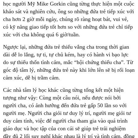
học người Mỹ Mike Gorkin cũng từng thực hiện một cuộc
khảo sát và nghiên cứu, ông so những đứa trẻ tiếp xúc với
cha hơn 2 giờ mỗi ngày, chúng rõ ràng hoạt bát, vui vẻ,
có kỹ năng giao tiếp tốt hơn so với những đứa trẻ chỉ tiếp
xúc với cha không quá 6 giờ/tuần.
Ngược lại, những đứa trẻ thiếu vắng cha trong thời gian
dài dễ lo lắng, tự ti, tự chủ kém, hay có hành vi bạo lực
do sự thiếu thốn tình cảm, mắc “hội chứng thiếu cha”. Từ
góc độ tâm lý, những đứa trẻ này khi lớn lên sẽ bị rối loạn
cảm xúc, dễ bị trầm cảm.
Các nhà tâm lý học khác cũng từng tổng kết một hiện
tượng như vậy: Cùng một câu nói, nếu được nói bởi
người cha, có ảnh hưởng đến đứa trẻ gấp 50 lần so với
người mẹ. Người cha giỏi tư duy lý trí, người mẹ giỏi tư
duy cảm tính, việc để người cha tham gia vào quá trình
giáo dục và học tập của con cái sẽ giúp trẻ trải nghiệm
đầy đủ 2 lối suy nghĩ khác nhau là lý trí và tình cảm, đồng