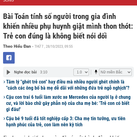
SỐNG
Bài Toán tính số người trong gia đình
khiến nhiều phụ huynh giật mình thon thót:
Trẻ con đúng là không biết nói dối
THỨ 7 , 28/10/2023, 09:55
Theo Hiểu Đan
-
Nghe đọc bài
3:10
Tâm lý "ghét trẻ con" hay điều mà nhiều người ghét chính là
"cách các ông bố bà mẹ dễ dãi với những đứa trẻ ngỗ nghịch"?
Cậu con trai 6 tuổi làm xước xe Mercedes của người lạ ở chung
cư, và lời bào chữ gây phẫn nộ của cha mẹ bé: 'Trẻ con có biết
gì đâu!'
Cậu bé 9 tuổi đã tốt nghiệp cấp 3: Cha mẹ tin tưởng, ưu tiên
hạnh phúc của trẻ, con làm nên kỳ tích