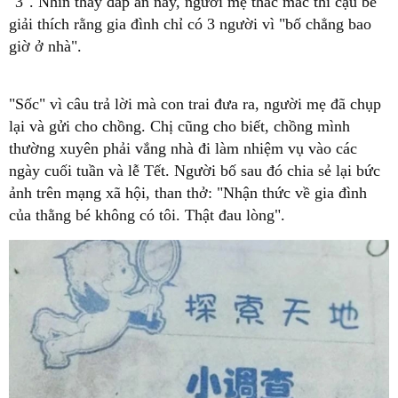
"3". Nhìn thấy đáp án này, người mẹ thắc mắc thì cậu bé
giải thích rằng gia đình chỉ có 3 người vì "bố chẳng bao
giờ ở nhà".
"Sốc" vì câu trả lời mà con trai đưa ra, người mẹ đã chụp
lại và gửi cho chồng. Chị cũng cho biết, chồng mình
thường xuyên phải vắng nhà đi làm nhiệm vụ vào các
ngày cuối tuần và lễ Tết. Người bố sau đó chia sẻ lại bức
ảnh trên mạng xã hội, than thở: "Nhận thức về gia đình
của thằng bé không có tôi. Thật đau lòng".