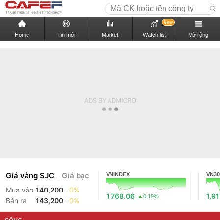
New
Home
Tin mới
Market
Watch list
Mở rộng
Giá vàng SJC
Giá bạc
VNINDEX
VN30
Mua vào
140,200
0%
1,768.06
1,91
0.19%
Bán ra
143,200
0%