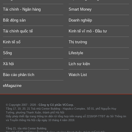
Tài chính - Ngân hàng
Smart Money
Bất động sản
Doanh nghiệp
Tài chính quốc tế
Kinh tế vĩ mô - Đầu tư
Kinh tế số
Thị trường
Sống
Lifestyle
Xã hội
Lịch sự kiện
Báo cáo phân tích
Watch List
eMagazine
© Copyright 2007 - 2026 -
Công ty Cổ phần VCCorp.
Tầng 17, 19, 20, 21 Toà nhà Center Building - Hapulico Complex, Số 01, phố Nguyễn Huy
Tưởng, phường Thanh Xuân, thành phố Hà Nội
Giấy phép thiết lập trang thông tin điện tử tổng hợp trên mạng số 2216/GP-TTĐT do Sở Thông tin
và Truyền thông Hà Nội cấp ngày 10 tháng 4 năm 2019.
Tầng 21, tòa nhà Center Building.