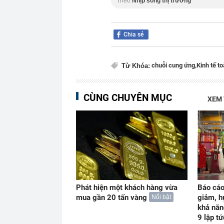
Theo
Nhịp sống thị trường
Chia sẻ
chuỗi cung ứng,
Kinh tế t
Từ Khóa:
CÙNG CHUYÊN MỤC
XEM
Phát hiện một khách hàng vừa
Báo cáo
mua gần 20 tấn vàng
giảm, h
Nổi bật
khả năn
9 lập t