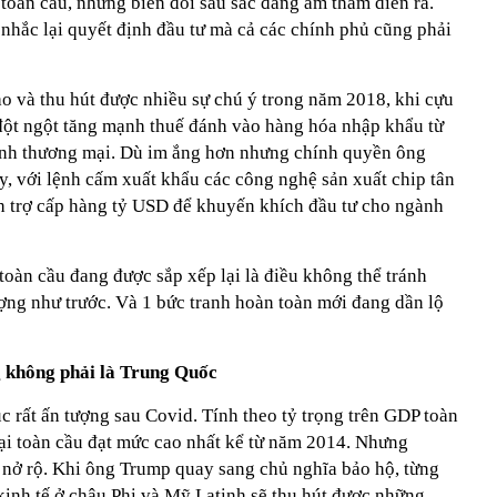
toàn cầu, những biến đổi sâu sắc đang âm thầm diễn ra.
nhắc lại quyết định đầu tư mà cả các chính phủ cũng phải
ào và thu hút được nhiều sự chú ý trong năm 2018, khi cựu
t ngột tăng mạnh thuế đánh vào hàng hóa nhập khẩu từ
anh thương mại. Dù im ắng hơn nhưng chính quyền ông
y, với lệnh cấm xuất khẩu các công nghệ sản xuất chip tân
h trợ cấp hàng tỷ USD để khuyến khích đầu tư cho ngành
oàn cầu đang được sắp xếp lại là điều không thể tránh
ợng như trước. Và 1 bức tranh hoàn toàn mới đang dần lộ
g không phải là Trung Quốc
 rất ấn tượng sau Covid. Tính theo tỷ trọng trên GDP toàn
mại toàn cầu đạt mức cao nhất kể từ năm 2014. Nhưng
u nở rộ. Khi ông Trump quay sang chủ nghĩa bảo hộ, từng
kinh tế ở châu Phi và Mỹ Latinh sẽ thu hút được những