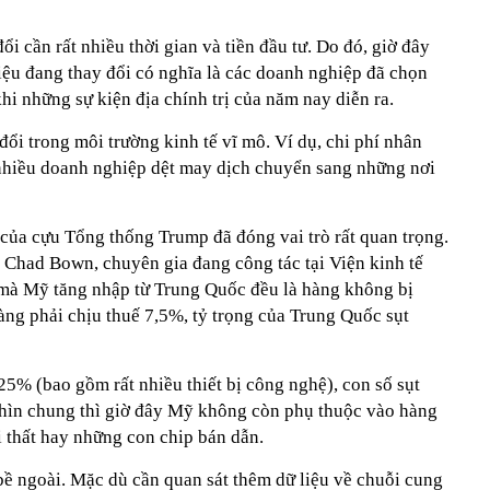
i cần rất nhiều thời gian và tiền đầu tư. Do đó, giờ đây
iệu đang thay đổi có nghĩa là các doanh nghiệp đã chọn
 khi những sự kiện địa chính trị của năm nay diễn ra.
đổi trong môi trường kinh tế vĩ mô. Ví dụ, chi phí nhân
nhiều doanh nghiệp dệt may dịch chuyển sang những nơi
 của cựu Tổng thống Trump đã đóng vai trò rất quan trọng.
 Chad Bown, chuyên gia đang công tác tại Viện kinh tế
 mà Mỹ tăng nhập từ Trung Quốc đều là hàng không bị
àng phải chịu thuế 7,5%, tỷ trọng của Trung Quốc sụt
5% (bao gồm rất nhiều thiết bị công nghệ), con số sụt
ìn chung thì giờ đây Mỹ không còn phụ thuộc vào hàng
i thất hay những con chip bán dẫn.
bề ngoài. Mặc dù cần quan sát thêm dữ liệu về chuỗi cung