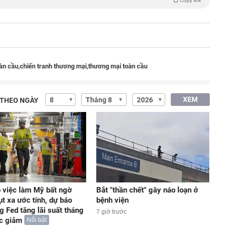
Copy link
oàn cầu,
chiến tranh thương mại,
thương mại toàn cầu
XEM
 THEO NGÀY
 việc làm Mỹ bất ngờ
Bắt "thần chết" gây náo loạn ở
ụt xa ước tính, dự báo
bệnh viện
g Fed tăng lãi suất tháng
7 giờ trước
ức giảm
Nổi bật