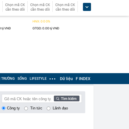
Chọn mã CK
Chọn mã CK
Chọn mã CK
cần theo dõi
cần theo dõi
cần theo dõi
Dữ liệu
F INDEX
Ị TRƯỜNG
SỐNG
LIFESTYLE
Công ty
Tin tức
Lãnh đạo