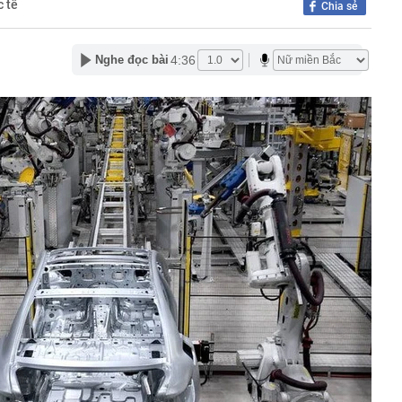
c tế
Chia sẻ
h", đạo diễn phải năn nỉ mới chịu đóng phim
, chiến sĩ đồng loạt ra quân lúc rạng sáng, kiểm tra 155
 đầu mối
4:36
Nghe đọc bài
nh phủ chuyển Bộ Công an thông tin 7 cá nhân bán vàng
n gốc, giao dịch hơn 2.000 tỷ đồng, 6 doanh nghiệp kê
9/8, Đại học Bách khoa Hà Nội công bố điểm chuẩn 68
i qua đời
 Việt Nam đá bán kết ASEAN Cup 2026, hàng nghìn
ua
hội: 'Điều tôi lo ngại nhất không phải là một vài
ản cảm...'
 sĩ Vân Dung gây chú ý
 đen ngâm mỗi ngày, người phụ nữ 59 tuổi bất ngờ khi
ời đắt đỏ, nay rẻ hơn cả ô tô hybrid