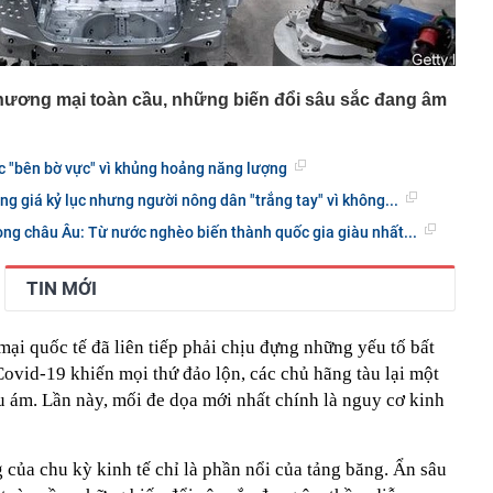
thương mại toàn cầu, những biến đổi sâu sắc đang âm
 "bên bờ vực" vì khủng hoảng năng lượng
ng giá kỷ lục nhưng người nông dân "trắng tay" vì không...
lòng châu Âu: Từ nước nghèo biến thành quốc gia giàu nhất...
TIN MỚI
ại quốc tế đã liên tiếp phải chịu đựng những yếu tố bất
 Covid-19 khiến mọi thứ đảo lộn, các chủ hãng tàu lại một
u ám. Lần này, mối đe dọa mới nhất chính là nguy cơ kinh
của chu kỳ kinh tế chỉ là phần nổi của tảng băng. Ẩn sâu