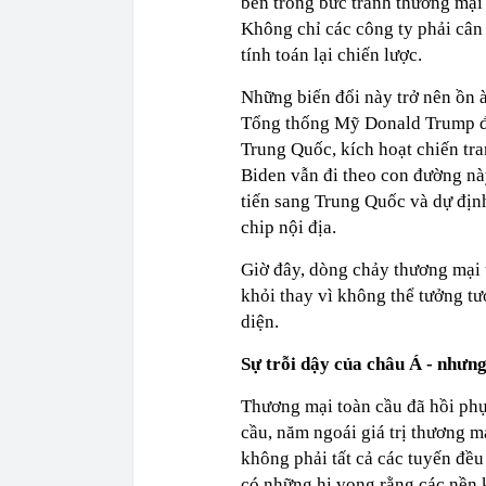
bên trong bức tranh thương mại 
Không chỉ các công ty phải cân 
tính toán lại chiến lược.
Những biến đổi này trở nên ồn 
Tổng thống Mỹ Donald Trump độ
Trung Quốc, kích hoạt chiến tr
Biden vẫn đi theo con đường nà
tiến sang Trung Quốc và dự địn
chip nội địa.
Giờ đây, dòng chảy thương mại t
khỏi thay vì không thể tưởng tư
diện.
Sự trỗi dậy của châu Á - nhưn
Thương mại toàn cầu đã hồi phục
cầu, năm ngoái giá trị thương 
không phải tất cả các tuyến đề
có những hi vọng rằng các nền 