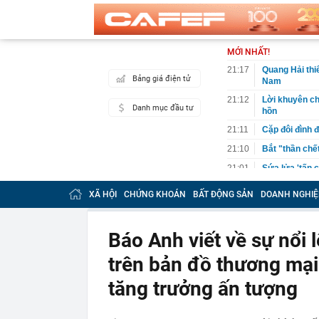
MỚI NHẤT!
21:17
Quang Hải thiế
Bảng giá điện tử
Nam
21:12
Lời khuyên ch
Danh mục đầu tư
hồn
21:11
Cặp đôi đình 
21:10
Bắt "thần chế
21:01
Sứa lửa 'tấn 
20:59
Công an truy 
XÃ HỘI
CHỨNG KHOÁN
BẤT ĐỘNG SẢN
DOANH NGHIỆ
20:59
Nữ diễn viên 
chuối đậu, hỏi
Báo Anh viết về sự nổi 
20:54
Cha của Lione
20:50
Lời khuyên c
trên bản đồ thương mại
20:46
Thị trường ngâ
tăng trưởng ấn tượng
và Ai Cập, St
Singapore cho
20:46
Sao nam bí ẩn