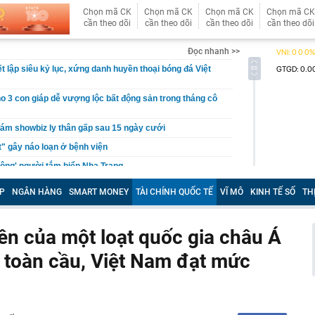
Chọn mã CK
Chọn mã CK
Chọn mã CK
Chọn mã CK
cần theo dõi
cần theo dõi
cần theo dõi
cần theo dõi
Đọc nhanh >>
t lập siêu kỷ lục, xứng danh huyền thoại bóng đá Việt
o 3 con giáp dễ vượng lộc bất động sản trong tháng cô
đám showbiz ly thân gấp sau 15 ngày cưới
t" gây náo loạn ở bệnh viện
công' người tắm biển Nha Trang
tìm người có tên Trịnh Quang Nam SN 1999
P
NGÂN HÀNG
SMART MONEY
TÀI CHÍNH QUỐC TẾ
VĨ MÔ
KINH TẾ SỐ
TH
quê Nam Định khiến Việt kiều Mỹ đổ gục sau bữa ốc
 cưới luôn
lên của một loạt quốc gia châu Á
l Messi qua đời ở tuổi 68
ho những người thường xuyên bật điều hoà cả ngày
 toàn cầu, Việt Nam đạt mức
n hàng bán lẻ: HSBC rút khỏi 2 thị trường bán lẻ tại Úc
andard Chartered chuyển nhượng danh mục cho vay tại
 Trust Bank
 nhất showbiz: Sở hữu tài sản nghìn tỷ nhưng sống như