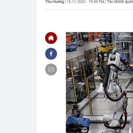
Tài chính quố
Thu Hương
|
15-11-2022 - 19:59 PM
|
"người vô hìn
20:43
Hơn 120 cán bộ
người tại chợ
20:42
Thanh tra Chí
không rõ nguồ
khai sai thuế
20:40
14h ngày mai 
ngành
20:31
Cha của Mess
20:30
'Cháy' vé xem
người chờ m
20:28
Đại biểu Quốc 
livestream ph
20:28
Con trai nghệ
20:26
Uống nước đậu
đi khám
20:21
Xe điện qua th