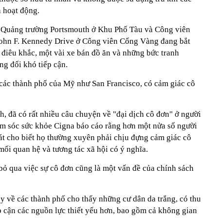
 hoạt động.
 Quảng trường Portsmouth ở Khu Phố Tàu và Công viên
John F. Kennedy Drive ở Công viên Cổng Vàng đang bắt
 điêu khắc, một vài xe bán đồ ăn và những bức tranh
ơng đối khó tiếp cận.
các thành phố của Mỹ như San Francisco, có cảm giác cô
ch, đã có rất nhiều câu chuyện về "đại dịch cô đơn" ở người
m sóc sức khỏe Cigna báo cáo rằng hơn một nửa số người
át cho biết họ thường xuyên phải chịu đựng cảm giác cô
mối quan hệ và tương tác xã hội có ý nghĩa.
ỏ qua việc sự cô đơn cũng là một vấn đề của chính sách
 về các thành phố cho thấy những cư dân da trắng, có thu
p cận các nguồn lực thiết yếu hơn, bao gồm cả không gian