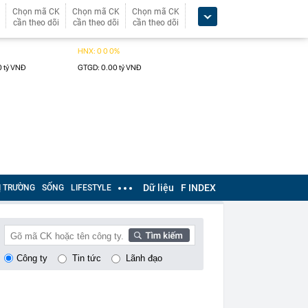
Chọn mã CK
Chọn mã CK
Chọn mã CK
cần theo dõi
cần theo dõi
cần theo dõi
Dữ liệu
F INDEX
Ị TRƯỜNG
SỐNG
LIFESTYLE
Công ty
Tin tức
Lãnh đạo