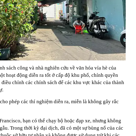
nh sách công và nhà nghiên cứu về văn hóa vỉa hè của
một hoạt động diễn ra tốt ở cấp độ khu phố, chính quyền
 điều chỉnh các chính sách để các khu vực khác của thành
ự.
 cho phép các thí nghiệm diễn ra, miễn là không gây rắc
 Francisco, bạn có thể chạy bộ hoặc đạp xe, nhưng không
 gẫu. Trong thời kỳ đại dịch, đã có một sự bùng nổ của các
thuộc sở hữu tư nhân và không được sử dụng trừ khi các