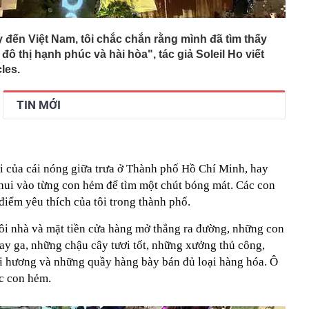
 đến Việt Nam, tôi chắc chắn rằng mình đã tìm thấy
ô thị hạnh phúc và hài hòa", tác giả Soleil Ho viết
les.
TIN MỚI
ải của cái nóng giữa trưa ở Thành phố Hồ Chí Minh, hay
chui vào từng con hẻm để tìm một chút bóng mát. Các con
iểm yêu thích của tôi trong thành phố.
i nhà và mặt tiền cửa hàng mở thẳng ra đường, những con
ay ga, những chậu cây tươi tốt, những xưởng thủ công,
i hương và những quầy hàng bày bán đủ loại hàng hóa. Ô
ác con hẻm.