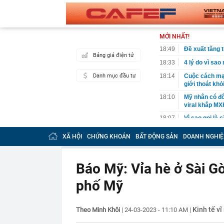
MỚI NHẤT!
18:49
Đề xuất tăng t
Bảng giá điện tử
18:33
4 lý do vì sao
Danh mục đầu tư
18:14
Cuộc cách mạn
giới thoát kh
18:10
Mỹ nhân có đô
viral khắp MX
18:07
Vì sao gọi là 
18:04
Tuần tới, một
XÃ HỘI
CHỨNG KHOÁN
BẤT ĐỘNG SẢN
DOANH NGHIỆ
còn được mua 
17:59
XSMN 8/8 - Kế
Báo Mỹ: Vỉa hè ở Sài Gò
17:57
Vì sao lãi su
17:53
65 tuổi nhất 
phố Mỹ
vài năm sau q
17:50
Người có kinh
Đây là lý do
Kinh tế vĩ
Theo Minh Khôi
|
24-03-2023 - 11:10 AM
|
17:33
Mỹ nhân Vbiz đ