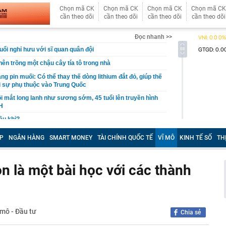
Chọn mã CK
Chọn mã CK
Chọn mã CK
Chọn mã CK
cần theo dõi
cần theo dõi
cần theo dõi
cần theo dõi
Đọc nhanh >>
uổi nghỉ hưu với sĩ quan quân đội
 nên trồng một chậu cây tía tô trong nhà
g pin muối: Có thể thay thế dòng lithium đắt đỏ, giúp thế
ỏi sự phụ thuộc vào Trung Quốc
i mắt long lanh như sương sớm, 45 tuổi lên truyền hình
H
cầu khỉ?
 ngân hàng sẽ chốt quyền nhận cổ tức tỷ lệ 15%, cổ đông
P
NGÂN HÀNG
SMART MONEY
TÀI CHÍNH QUỐC TẾ
VĨ MÔ
KINH TẾ SỐ
TH
thêm cổ phiếu giá rẻ
t quả xổ số miền Nam hôm nay thứ Bảy ngày 8/8/2026
n là một bài học với các thành
ất cuối năm dự báo khó giảm?
quyết không bán căn nhà duy nhất để con lấy vốn làm ăn,
uyết định ấy cứu cả gia đình
 nghiệm trồng cây lâu năm khuyên chôn trứng cạnh gốc:
 mô - Đầu tư
Chia sẻ
ầu tiên được làm phim tài liệu phát sóng trên đài truyền