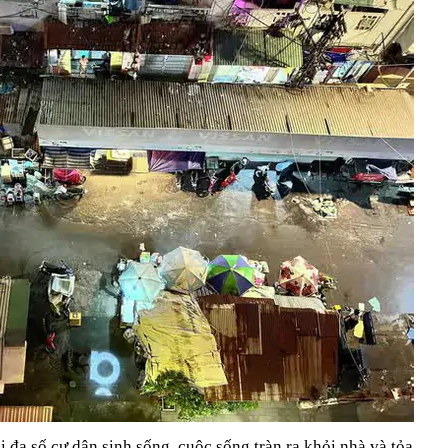
 đa số cư dân sinh sống, cuộc sống tràn ra khỏi nhà và tỏa