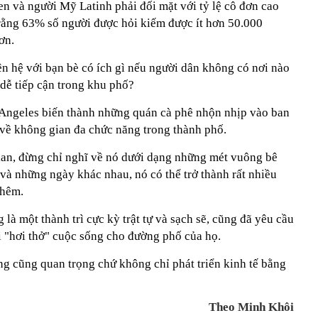
đen và người Mỹ Latinh phải đối mặt với tỷ lệ cô đơn cao
rằng 63% số người được hỏi kiếm được ít hơn 50.000
ơn.
iên hệ với bạn bè có ích gì nếu người dân không có nơi nào
 dễ tiếp cận trong khu phố?
 Angeles biến thành những quán cà phê nhộn nhịp vào ban
về không gian đa chức năng trong thành phố.
an, đừng chỉ nghĩ về nó dưới dạng những mét vuông bê
và những ngày khác nhau, nó có thể trở thành rất nhiều
thêm.
 là một thành trì cực kỳ trật tự và sạch sẽ, cũng đã yêu cầu
i "hơi thở" cuộc sống cho đường phố của họ.
ng cũng quan trọng chứ không chỉ phát triển kinh tế bằng
Theo Minh Khôi