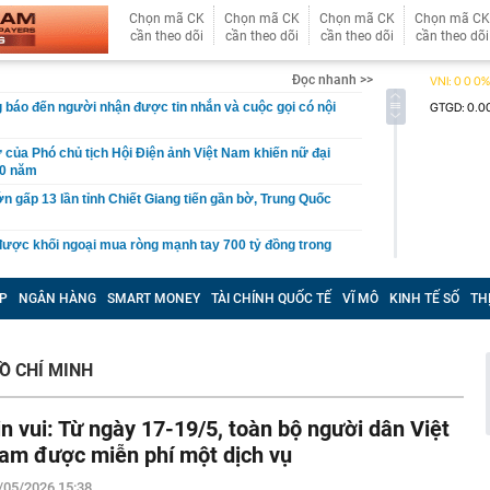
Chọn mã CK
Chọn mã CK
Chọn mã CK
Chọn mã CK
cần theo dõi
cần theo dõi
cần theo dõi
cần theo dõi
Đọc nhanh >>
 báo đến người nhận được tin nhắn và cuộc gọi có nội
ử của Phó chủ tịch Hội Điện ảnh Việt Nam khiến nữ đại
20 năm
ớn gấp 13 lần tỉnh Chiết Giang tiến gần bờ, Trung Quốc
được khối ngoại mua ròng mạnh tay 700 tỷ đồng trong
ần
 tại của Phó Chủ tịch Đỗ Mỹ Linh
P
NGÂN HÀNG
SMART MONEY
TÀI CHÍNH QUỐC TẾ
VĨ MÔ
KINH TẾ SỐ
TH
 Đạm Cà Mau (DCM) nhận thù lao “khủng”, có người bình
ỷ đồng mỗi tháng
 ngân hàng chưa từng được sử dụng bất ngờ có số dư
Ồ CHÍ MINH
g
 báu' lớn nhất thế giới tại láng giềng Việt Nam: giá khai
in vui: Từ ngày 17-19/5, toàn bộ người dân Việt
SD/kg, công ty được Bill Gates, Amazon hậu thuẫn lập
am được miễn phí một dịch vụ
đường, phát hiện hơn 3 tỷ đồng tiền mặt giấu trong lốp
/05/2026 15:38