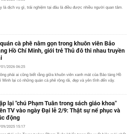
y là dịch vụ gì, trải nghiệm tại đâu là điều được nhiều người quan tâm.
giáo viên trẻ: Tăng từ bậc 1 lên bậc 2 không tạo nhiều
thu nhập
 tra bổ sung đại án dự án bất động sản 'ma'
 này điên thật” của cựu kỹ sư Apple hé lộ văn hóa dùng
OpenAI
 quán cà phê nằm gọn trong khuôn viên Bảo
 đến Paris, châu Âu còn có một thành phố đẹp hơn cổ
t: Bảo sao được bình chọn là nơi đáng sống nhất hành tinh
àng Hồ Chí Minh, giới trẻ Thủ đô thi nhau truyền
eABank chưa từng sử dụng đột ngột phát sinh 100 triệu
i
khoản: Công an mời 1 người phụ nữ đến làm việc
/01/2026 06:25
tin của con dâu cũ gia tộc Samsung
ông phải ai cũng biết rằng giữa khuôn viên xanh mát của Bảo tàng Hồ
ầu người dân có sổ đỏ đặc biệt lưu ý thông tin sau
í Minh lại có những quán cà phê rộng rãi, đẹp và yên tĩnh đến vậy.
 Việt Nam' sắp có tuyến cáp treo lên thẳng đỉnh núi cao
ng vốn trên 7.300 tỷ đồng
Anh Trai Say Hi tự tin vượt kế hoạch nhờ loạt chương
n” cuối năm
ặp lại "chú Phạm Tuân trong sách giáo khoa"
23.900 tỷ đồng giúp tăng kết nối với Lào và Thái Lan, có
rên TV vào ngày Đại lễ 2/9: Thật sự nể phục và
ủa Đèo Cả đang được thực hiện ra sao?
úc động
 nhiêu mới khiến nhà hàng bắt đầu lỗ?
/09/2025 15:17