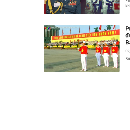
Ph
kh
P
đ
B
02
Bả