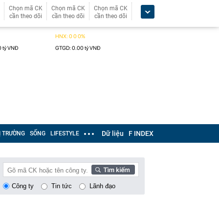
Chọn mã CK
Chọn mã CK
Chọn mã CK
cần theo dõi
cần theo dõi
cần theo dõi
Dữ liệu
F INDEX
Ị TRƯỜNG
SỐNG
LIFESTYLE
Công ty
Tin tức
Lãnh đạo