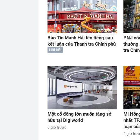
Bảo Tín Mạnh Hải lên tiếng sau
PNJ côn
kết luận của Thanh tra Chính phủ
thường 
tra Chí
Nổi bật
Một cổ đông lớn muốn tăng sở
Mi Hồng
hữu tại Digiworld
nhất TP
luận củ
6 giờ trước
4 giờ trư