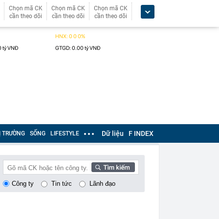
Chọn mã CK
Chọn mã CK
Chọn mã CK
cần theo dõi
cần theo dõi
cần theo dõi
Dữ liệu
F INDEX
Ị TRƯỜNG
SỐNG
LIFESTYLE
Công ty
Tin tức
Lãnh đạo