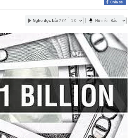
Chia sẻ
en Vâu
hức ra mắt xe tay côn cổ điển 150 cc giá 30 triệu đồng
 Winner X và Yamaha Exciter
2:01
Nghe đọc bài
c đầu tiên có ngành đạt điểm chuẩn tuyệt đối 30/30 năm
g nối cao tốc TP.HCM - Long Thành sau gần 8 tháng thi
 hơn nửa thu nhập, tôi mới hiểu “càng ít tiêu càng tốt” là
uy hiểm
ớn muốn tăng sở hữu tại Digiworld
 vẫn ra đồng, tiết lộ những thói quen duy trì suốt nhiều
ếm việc làm tăng vọt, lộ diện 'ngành hot'
Á duy trì ở mức cao
mỹ nhân Việt từ chối đóng phim Hollywood: Cô gái vàng
c, nghe tên đã thấy tự hào