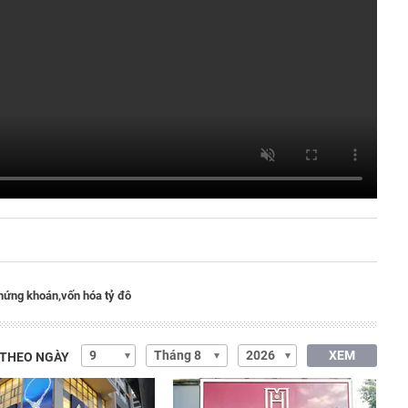
hứng khoán,
vốn hóa tỷ đô
XEM
 THEO NGÀY