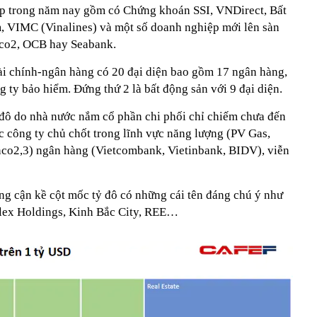
ập trong năm nay gồm có Chứng khoán SSI, VNDirect, Bất
, VIMC (Vinalines) và một số doanh nghiệp mới lên sàn
co2, OCB hay Seabank.
ài chính-ngân hàng có 20 đại diện bao gồm 17 ngân hàng,
 ty bảo hiểm. Đứng thứ 2 là bất động sản với 9 đại diện.
đô do nhà nước nắm cổ phần chi phối chỉ chiếm chưa đến
các công ty chủ chốt trong lĩnh vực năng lượng (PV Gas,
co2,3) ngân hàng (Vietcombank, Vietinbank, BIDV), viễn
g cận kề cột mốc tỷ đô có những cái tên đáng chú ý như
lex Holdings, Kinh Bắc City, REE…