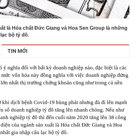
uất là Hóa chất Đức Giang và Hoa Sen Group là những
lạc bộ tỷ đô.
TIN MỚI
ó ý nghĩa đối với bất kỳ doanh nghiệp nào, đặc biệt là các
c mức vốn hóa này đồng nghĩa với việc doanh nghiệp đứng
 lớn nhất thị trường chứng khoán cũng như trong cả nền
ừ khi dịch bệnh Covid-19 bùng phát nhưng đà đi lên mạnh
ến số doanh nghiệp tỷ đô tăng lên nhanh chóng. Nếu như
anh nghiệp tỷ đô thì đến cuối năm 2020 tăng lên 38 công
ại diện của ngành sản xuất là Hóa chất Đức Giang và Hoa
nhất gia nhập câu lạc bộ tỷ đô.