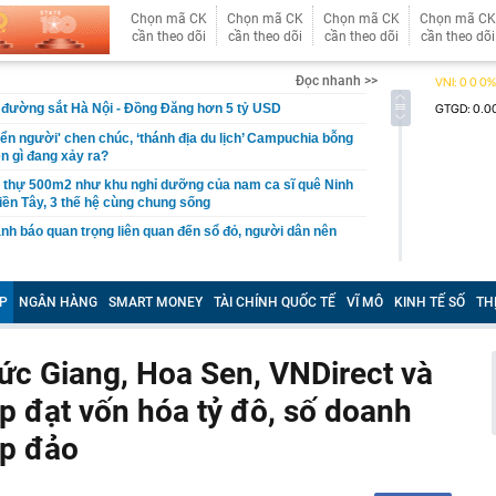
Chọn mã CK
Chọn mã CK
Chọn mã CK
Chọn mã CK
cần theo dõi
cần theo dõi
cần theo dõi
cần theo dõi
Đọc nhanh >>
i đường sắt Hà Nội - Đồng Đăng hơn 5 tỷ USD
iển người' chen chúc, ‘thánh địa du lịch’ Campuchia bỗng
ện gì đang xảy ra?
t thự 500m2 như khu nghỉ dưỡng của nam ca sĩ quê Ninh
iền Tây, 3 thế hệ cùng chung sống
nh báo quan trọng liên quan đến sổ đỏ, người dân nên
ọc viện Ngân hàng 2026 cao nhất 26,61
P
NGÂN HÀNG
SMART MONEY
TÀI CHÍNH QUỐC TẾ
VĨ MÔ
KINH TẾ SỐ
TH
gủ nửa tiếng, hãy kiên trì cùng con làm 3 việc này, 10
ác biệt giữa con và bạn bè đồng trang lứa sẽ thấy rõ
làm hạ tầng sạc xe điện trên cao tốc Bắc - Nam?
ức Giang, Hoa Sen, VNDirect và
sờ gáy': Bảo Tín Mạnh Hải, Mi Hồng làm ăn ra sao?
 đạt vốn hóa tỷ đô, số doanh
ạc 7 lần: Samsung và Google chính thức lộ diện kính AI
phẩm của Meta
áp đảo
tạm giam nguyên Trưởng Ban quản lý chung cư Ngô Anh