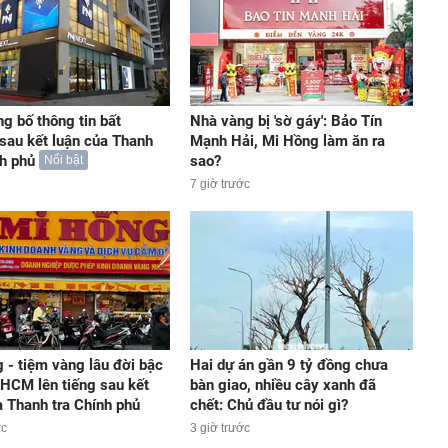
g bố thông tin bất
Nhà vàng bị 'sờ gáy': Bảo Tín
sau kết luận của Thanh
Mạnh Hải, Mi Hồng làm ăn ra
nh phủ
sao?
Nổi bật
7 giờ trước
 - tiệm vàng lâu đời bậc
Hai dự án gần 9 tỷ đồng chưa
.HCM lên tiếng sau kết
bàn giao, nhiều cây xanh đã
a Thanh tra Chính phủ
chết: Chủ đầu tư nói gì?
ớc
3 giờ trước