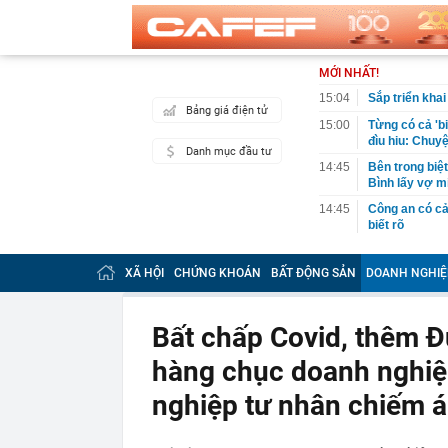
MỚI NHẤT!
15:04
Sắp triển kha
Bảng giá điện tử
15:00
Từng có cả 'b
đìu hiu: Chuy
Danh mục đầu tư
14:45
Bên trong biệ
Bình lấy vợ m
14:45
Công an có cả
biết rõ
14:44
Điểm chuẩn H
XÃ HỘI
CHỨNG KHOÁN
BẤT ĐỘNG SẢN
DOANH NGHIỆ
14:41
Trước khi đi n
năm sau sự kh
14:40
Vì sao ì ạch 
Bất chấp Covid, thêm Đ
14:39
Nhà vàng bị '
hàng chục doanh nghiệp
14:30
Pin 9 tiếng, s
đối đầu sản 
nghiệp tư nhân chiếm 
14:29
Ra lệnh bắt 
Tuấn SN 1977