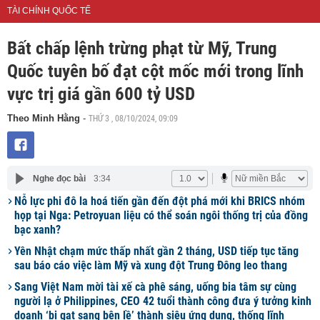
TÀI CHÍNH QUỐC TẾ
Bất chấp lệnh trừng phạt từ Mỹ, Trung
Quốc tuyên bố đạt cột mốc mới trong lĩnh
vực trị giá gần 600 tỷ USD
THỨ 3 , 08/10/2024, 09:09
Theo Minh Hằng
-
Nghe đọc bài
3:34
Nỗ lực phi đô la hoá tiến gần đến đột phá mới khi BRICS nhóm
họp tại Nga: Petroyuan liệu có thể soán ngôi thống trị của đồng
bạc xanh?
Yên Nhật chạm mức thấp nhất gần 2 tháng, USD tiếp tục tăng
sau báo cáo việc làm Mỹ và xung đột Trung Đông leo thang
Sang Việt Nam mời tài xế cà phê sáng, uống bia tâm sự cùng
người lạ ở Philippines, CEO 42 tuổi thành công đưa ý tưởng kinh
doanh ‘bị gạt sang bên lề’ thành siêu ứng dụng, thống lĩnh