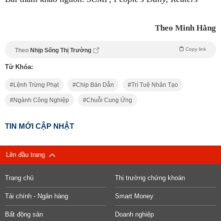
Theo Minh Hằng
Copy link
Theo
Nhịp Sống Thị Trường
Từ Khóa:
Lệnh Trừng Phạt
Chip Bán Dẫn
Trí Tuệ Nhân Tạo
Ngành Công Nghiệp
Chuỗi Cung Ứng
TIN MỚI CẬP NHẬT
Lên đầu trang
Trang chủ
Thị trường chứng khoán
Tài chính - Ngân hàng
Smart Money
Bất động sản
Doanh nghiệp