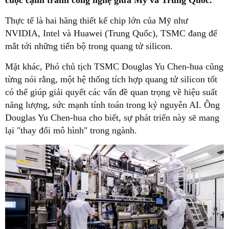
cuộc cạnh tranh công nghệ giữa Mỹ và Trung Quốc.
Thực tế là hai hãng thiết kế chip lớn của Mỹ như
NVIDIA, Intel và Huawei (Trung Quốc), TSMC đang để
mắt tới những tiến bộ trong quang tử silicon.
Mặt khác, Phó chủ tịch TSMC Douglas Yu Chen-hua cũng
từng nói rằng, một hệ thống tích hợp quang tử silicon tốt
có thể giúp giải quyết các vấn đề quan trọng về hiệu suất
năng lượng, sức mạnh tính toán trong kỷ nguyên AI. Ông
Douglas Yu Chen-hua cho biết, sự phát triển này sẽ mang
lại "thay đổi mô hình" trong ngành.