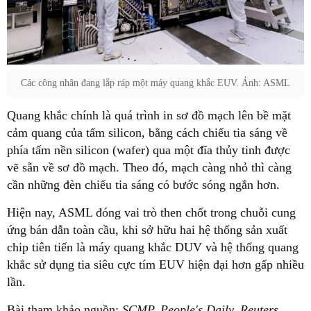
Các công nhân đang lắp ráp một máy quang khắc EUV. Ảnh: ASML
Quang khắc chính là quá trình in sơ đồ mạch lên bề mặt
cảm quang của tấm silicon, bằng cách chiếu tia sáng về
phía tấm nền silicon (wafer) qua một đĩa thủy tinh được
vẽ sẵn về sơ đồ mạch. Theo đó, mạch càng nhỏ thì càng
cần những đèn chiếu tia sáng có bước sóng ngắn hơn.
Hiện nay, ASML đóng vai trò then chốt trong chuỗi cung
ứng bán dẫn toàn cầu, khi sở hữu hai hệ thống sản xuất
chip tiên tiến là máy quang khắc DUV và hệ thống quang
khắc sử dụng tia siêu cực tím EUV hiện đại hơn gấp nhiều
lần.
Bài tham khảo nguồn:
SCMP, People's Daily, Reuters