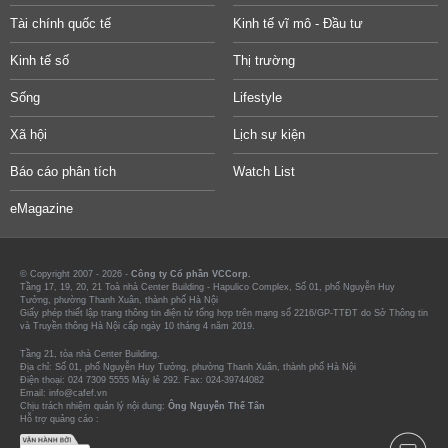
Tài chính quốc tế
Kinh tế vĩ mô - Đầu tư
Kinh tế số
Thị trường
Sống
Lifestyle
Xã hội
Lịch sự kiện
Báo cáo phân tích
Watch List
eMagazine
© Copyright 2007 - 2026 -
Công ty Cổ phần VCCorp.
Tầng 17, 19, 20, 21 Toà nhà Center Building - Hapulico Complex, Số 01, phố Nguyễn Huy
Tưởng, phường Thanh Xuân, thành phố Hà Nội
Giấy phép thiết lập trang thông tin điện tử tổng hợp trên mạng số 2216/GP-TTĐT do Sở Thông tin
và Truyền thông Hà Nội cấp ngày 10 tháng 4 năm 2019.
Tầng 21, tòa nhà Center Building.
Địa chỉ: Số 01, phố Nguyễn Huy Tưởng, phường Thanh Xuân, thành phố Hà Nội
Điện thoại: 024 7309 5555 Máy lẻ 292. Fax: 024-39744082
Email: info@cafef.vn
Chịu trách nhiệm quản lý nội dung:
Ông Nguyễn Thế Tân
Hỗ trợ quảng cáo :