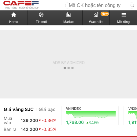
New
Home
Tin mới
Market
Watch list
Mở rộng
Giá vàng SJC
Giá bạc
VNINDEX
VN30
Mua
139,200
-0.36%
1,768.06
1,91
vào
0.19%
Bán ra
142,200
-0.35%