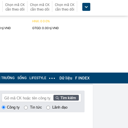
Chọn mã CK
Chọn mã CK
Chọn mã CK
cần theo dõi
cần theo dõi
cần theo dõi
Dữ liệu
F INDEX
Ị TRƯỜNG
SỐNG
LIFESTYLE
Công ty
Tin tức
Lãnh đạo