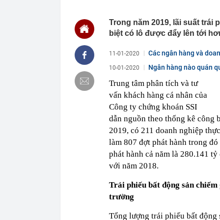
khác biệt về 
15:29
Trả hồ sơ điều
Trong năm 2019, lãi suất trái
15:25
Tin nhắn “nơi
biệt có lô được đẩy lên tới h
AI bên trong 
15:22
Đừng chỉ nhắc
Các ngân hàng và doanh
11-01-2020
tích ít ai biế
Ngân hàng nào quán qu
10-01-2020
15:19
1 tài khoản S
đồng chuyển 
Trung tâm phân tích và tư
15:17
Hình ảnh khó 
vấn khách hàng cá nhân của
15:16
Công an yêu c
Công ty chứng khoán SSI
15:13
Nơi 'lạnh nhất
dẫn nguồn theo thống kê công b
hơn 1500m, tổ
2019, có 211 doanh nghiệp thực
15:12
Nhà sản xuất 
làm 807 đợt phát hành trong đó
trình “bom tấ
phát hành cả năm là 280.141 tỷ
15:11
Tuyến cao tốc 
với năm 2018.
sự góp mặt c
15:10
Ăn buffet bao
Trái phiếu bất động sản chiếm
15:07
Thợ chuyên ng
trường
nhà bạn: Cách
Tổng lượng trái phiếu bất động