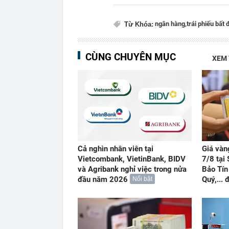
ngân hàng,
trái phiếu bất
Từ Khóa:
CÙNG CHUYÊN MỤC
XEM
Cả nghìn nhân viên tại
Giá vàn
Vietcombank, VietinBank, BIDV
7/8 tại
và Agribank nghỉ việc trong nửa
Bảo Tín
đầu năm 2026
Quý,...
Nổi bật