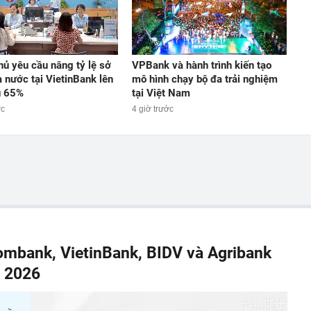
hủ yêu cầu nâng tỷ lệ sở
VPBank và hành trình kiến tạo
 nước tại VietinBank lên
mô hình chạy bộ đa trải nghiệm
ểu 65%
tại Việt Nam
ớc
4 giờ trước
combank, VietinBank, BIDV và Agribank
m 2026