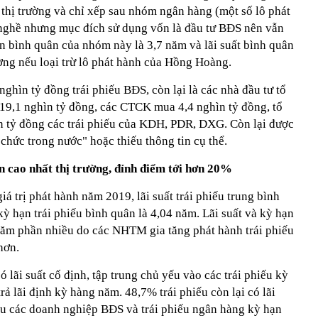
thị trường và chỉ xếp sau nhóm ngân hàng (một số lô phát
 nghề nhưng mục đích sử dụng vốn là đầu tư BĐS nên vẫn
 bình quân của nhóm này là 3,7 năm và lãi suất bình quân
ờng nếu loại trừ lô phát hành của Hồng Hoàng.
ghìn tỷ đồng trái phiếu BĐS, còn lại là các nhà đầu tư tổ
9,1 nghìn tỷ đồng, các CTCK mua 4,4 nghìn tỷ đồng, tổ
 tỷ đồng các trái phiếu của KDH, PDR, DXG. Còn lại được
 chức trong nước" hoặc thiếu thông tin cụ thể.
ản cao nhất thị trường, đỉnh điểm tới hơn 20%
á trị phát hành năm 2019, lãi suất trái phiếu trung bình
kỳ hạn trái phiếu bình quân là 4,04 năm. Lãi suất và kỳ hạn
năm phần nhiều do các NHTM gia tăng phát hành trái phiếu
hơn.
 lãi suất cố định, tập trung chủ yếu vào các trái phiếu kỳ
 lãi định kỳ hàng năm. 48,7% trái phiếu còn lại có lãi
hiếu các doanh nghiệp BĐS và trái phiếu ngân hàng kỳ hạn