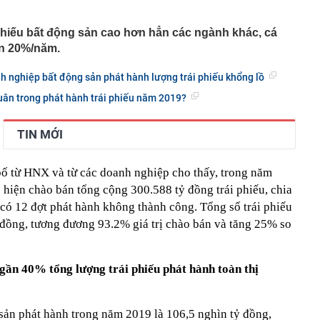
thu nhập
 tra bổ sung đại án dự án bất động sản 'ma'
 phiếu bất động sản cao hơn hẳn các ngành khác, cá
 này điên thật” của cựu kỹ sư Apple hé lộ văn hóa dùng
ơn 20%/năm.
OpenAI
 đến Paris, châu Âu còn có một thành phố đẹp hơn cổ
 nghiệp bất động sản phát hành lượng trái phiếu khổng lồ
t: Bảo sao được bình chọn là nơi đáng sống nhất hành tinh
ân trong phát hành trái phiếu năm 2019?
eABank chưa từng sử dụng đột ngột phát sinh 100 triệu
khoản: Công an mời 1 người phụ nữ đến làm việc
tin của con dâu cũ gia tộc Samsung
TIN MỚI
ầu người dân có sổ đỏ đặc biệt lưu ý thông tin sau
 Việt Nam' sắp có tuyến cáp treo lên thẳng đỉnh núi cao
ố từ HNX và từ các doanh nghiệp cho thấy, trong năm
ng vốn trên 7.300 tỷ đồng
 hiện chào bán tổng cộng 300.588 tỷ đồng trái phiếu, chia
Anh Trai Say Hi tự tin vượt kế hoạch nhờ loạt chương
 có 12 đợt phát hành không thành công. Tổng số trái phiếu
n” cuối năm
 đồng, tương đương 93.2% giá trị chào bán và tăng 25% so
23.900 tỷ đồng giúp tăng kết nối với Lào và Thái Lan, có
ủa Đèo Cả đang được thực hiện ra sao?
 nhiêu mới khiến nhà hàng bắt đầu lỗ?
 gần 40% tổng lượng trái phiếu phát hành toàn thị
hiệp chỉ ra 2 dấu vết cho thấy mối mọt đang "rút ruột"
 xử lý tận gốc
 sản phát hành trong năm 2019 là 106,5 nghìn tỷ đồng,