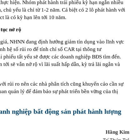
hực hiện. Nhóm phát hành trái phiếu kỳ hạn ngắn nhiều
 chủ yếu là chỉ từ 1-2 năm. Cá biệt có 2 lô phát hành với
ct là có kỳ hạn lên tới 10 năm.
 tục nở rộ
 giá, NHNN đang định hướng giảm tín dụng vào lĩnh vực
h hệ số rủi ro để tính chỉ số CAR tại thông tư
 phiếu tất yếu sẽ được các doanh nghiệp BĐS tìm đến.
 tới sẽ vẫn nở rộ vì lãi suất hấp dẫn, kỳ trả lãi ngắn và
với rủi ro nên các nhà phân tích cũng khuyến cáo cần sự
uan quản lý để đảm bảo sự phát triển bền vững của thị
anh nghiệp bất động sản phát hành lượng
Hằng Kim