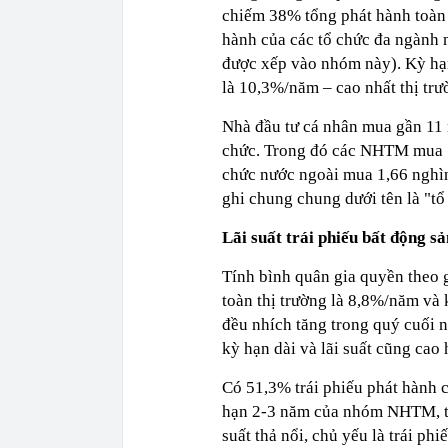
chiếm 38% tổng phát hành toàn 
hành của các tổ chức đa ngành
được xếp vào nhóm này). Kỳ hạn
là 10,3%/năm – cao nhất thị trư
Nhà đầu tư cá nhân mua gần 11 n
chức. Trong đó các NHTM mua 1
chức nước ngoài mua 1,66 nghìn
ghi chung chung dưới tên là "tổ
Lãi suất trái phiếu bất động s
Tính bình quân gia quyền theo gi
toàn thị trường là 8,8%/năm và 
đều nhích tăng trong quý cuối 
kỳ hạn dài và lãi suất cũng cao 
Có 51,3% trái phiếu phát hành có
hạn 2-3 năm của nhóm NHTM, trả
suất thả nổi, chủ yếu là trái p