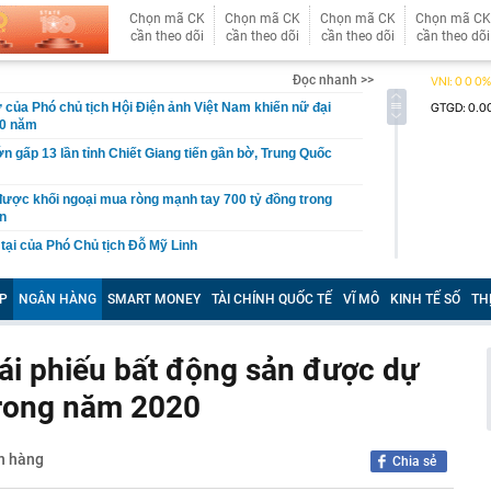
Chọn mã CK
Chọn mã CK
Chọn mã CK
Chọn mã CK
cần theo dõi
cần theo dõi
cần theo dõi
cần theo dõi
Đọc nhanh >>
ử của Phó chủ tịch Hội Điện ảnh Việt Nam khiến nữ đại
20 năm
ớn gấp 13 lần tỉnh Chiết Giang tiến gần bờ, Trung Quốc
được khối ngoại mua ròng mạnh tay 700 tỷ đồng trong
ần
 tại của Phó Chủ tịch Đỗ Mỹ Linh
 Đạm Cà Mau (DCM) nhận thù lao “khủng”, có người bình
ỷ đồng mỗi tháng
P
NGÂN HÀNG
SMART MONEY
TÀI CHÍNH QUỐC TẾ
VĨ MÔ
KINH TẾ SỐ
TH
 ngân hàng chưa từng được sử dụng bất ngờ có số dư
g
trái phiếu bất động sản được dự
 báu' lớn nhất thế giới tại láng giềng Việt Nam: giá khai
SD/kg, công ty được Bill Gates, Amazon hậu thuẫn lập
 trong năm 2020
đường, phát hiện hơn 3 tỷ đồng tiền mặt giấu trong lốp
ân hàng
Chia sẻ
giáo viên trẻ: Tăng từ bậc 1 lên bậc 2 không tạo nhiều