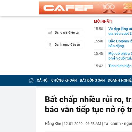
MỚI NHẤT!
15:50
Vẻ đẹp lãng t
Bảng giá điện tử
gia yêu suốt 
15:48
Bão Dolphin l
Danh mục đầu tư
báo động
15:45
Một cổ phiếu 
phiên cuối tu
15:42
Tình hình hiện
15:40
Loạt lãnh đạo
quân vượt 1 t
XÃ HỘI
CHỨNG KHOÁN
BẤT ĐỘNG SẢN
DOANH NGHIỆ
15:34
Một tài khoản
100 triệu đồn
Bất chấp nhiều rủi ro, 
15:32
Phát hiện 'kho
thác dưới 1 U
báo vẫn tiếp tục nở rộ
tức quan tâm
15:32
Quét rác trên 
xe
Tài chính - ng
Hằng Kim
|
12-01-2020 - 06:58 AM
|
15:30
Lương bác sĩ, 