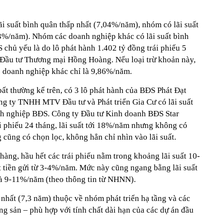
i suất bình quân thấp nhất (7,04%/năm), nhóm có lãi suất
3%/năm). Nhóm các doanh nghiệp khác có lãi suất bình
hủ yếu là do lô phát hành 1.402 tỷ đồng trái phiếu 5
 Đầu tư Thương mại Hồng Hoàng. Nếu loại trừ khoản này,
c doanh nghiệp khác chỉ là 9,86%/năm.
 bất thường kể trên, có 3 lô phát hành của BĐS Phát Đạt
ng ty TNHH MTV Đầu tư và Phát triển Gia Cư có lãi suất
nh nghiệp BĐS. Công ty Đầu tư Kinh doanh BĐS Star
i phiếu 24 tháng, lãi suất tới 18%/năm nhưng không có
 cũng có chọn lọc, không hẳn chỉ nhìn vào lãi suất.
hàng, hầu hết các trái phiếu nằm trong khoảng lãi suất 10-
t tiền gửi từ 3-4%/năm. Mức này cũng ngang bằng lãi suất
là 9-11%/năm (theo thông tin từ NHNN).
 nhất (7,3 năm) thuộc về nhóm phát triển hạ tầng và các
g sản – phù hợp với tính chất dài hạn của các dự án đầu