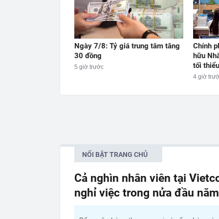
Ngày 7/8: Tỷ giá trung tâm tăng
Chính p
30 đồng
hữu Nhà
tối thi
5 giờ trước
4 giờ trư
NỔI BẬT TRANG CHỦ
Cả nghìn nhân viên tại Viet
nghỉ việc trong nửa đầu nă