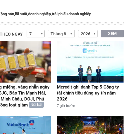
 động sản,
lãi suất,
doanh nghiệp,
trái phiếu doanh nghiệp
XEM
 THEO NGÀY
g miếng, vàng nhẫn ngày
Mcredit ghi danh Top 5 Công ty
 SJC, Bảo Tín Mạnh Hải,
tài chính tiêu dùng uy tín năm
 Minh Châu, DOJI, Phú
2026
 đồng loạt giảm
Nổi bật
7 giờ trước