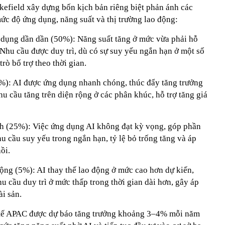
field xây dựng bốn kịch bản riêng biệt phản ánh các
ức độ ứng dụng, năng suất và thị trường lao động:
dụng dần dần (50%): Năng suất tăng ở mức vừa phải hỗ
. Nhu cầu được duy trì, dù có sự suy yếu ngắn hạn ở một số
rò bổ trợ theo thời gian.
%): AI được ứng dụng nhanh chóng, thúc đẩy tăng trưởng
hu cầu tăng trên diện rộng ở các phân khúc, hỗ trợ tăng giá
ình (25%): Việc ứng dụng AI không đạt kỳ vọng, góp phần
hu cầu suy yếu trong ngắn hạn, tỷ lệ bỏ trống tăng và áp
ồi.
động (5%): AI thay thế lao động ở mức cao hơn dự kiến,
hu cầu duy trì ở mức thấp trong thời gian dài hơn, gây áp
ài sản.
h tế APAC được dự báo tăng trưởng khoảng 3–4% mỗi năm