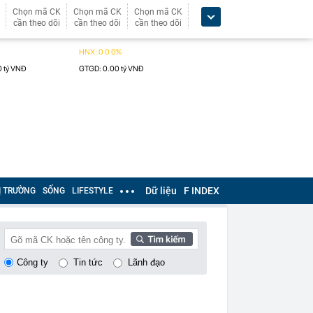
Chọn mã CK
Chọn mã CK
Chọn mã CK
cần theo dõi
cần theo dõi
cần theo dõi
Dữ liệu
F INDEX
Ị TRƯỜNG
SỐNG
LIFESTYLE
Công ty
Tin tức
Lãnh đạo