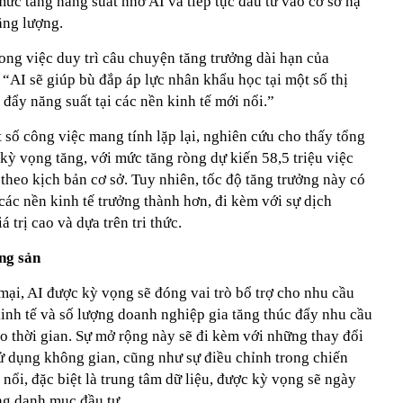
ức tăng năng suất nhờ AI và tiếp tục đầu tư vào cơ sở hạ
ăng lượng.
rong việc duy trì câu chuyện tăng trưởng dài hạn của
“AI sẽ giúp bù đắp áp lực nhân khẩu học tại một số thị
 đẩy năng suất tại các nền kinh tế mới nổi.”
 số công việc mang tính lặp lại, nghiên cứu cho thấy tổng
kỳ vọng tăng, với mức tăng ròng dự kiến 58,5 triệu việc
heo kịch bản cơ sở. Tuy nhiên, tốc độ tăng trưởng này có
 các nền kinh tế trưởng thành hơn, đi kèm với sự dịch
 trị cao và dựa trên tri thức.
ng sản
mại, AI được kỳ vọng sẽ đóng vai trò bổ trợ cho nhu cầu
 kinh tế và số lượng doanh nghiệp gia tăng thúc đẩy nhu cầu
o thời gian. Sự mở rộng này sẽ đi kèm với những thay đổi
sử dụng không gian, cũng như sự điều chỉnh trong chiến
i nổi, đặc biệt là trung tâm dữ liệu, được kỳ vọng sẽ ngày
ng danh mục đầu tư.