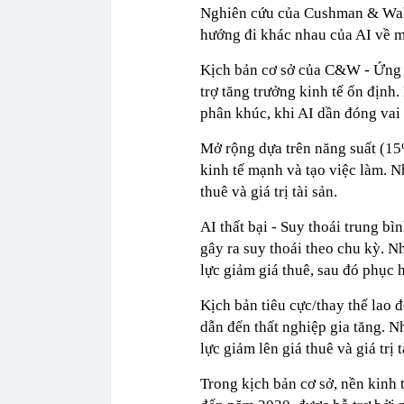
Nghiên cứu của Cushman & Wake
hướng đi khác nhau của AI về m
Kịch bản cơ sở của C&W - Ứng 
trợ tăng trưởng kinh tế ổn định
phân khúc, khi AI dần đóng vai t
Mở rộng dựa trên năng suất (15
kinh tế mạnh và tạo việc làm. N
thuê và giá trị tài sản.
AI thất bại - Suy thoái trung b
gây ra suy thoái theo chu kỳ. N
lực giảm giá thuê, sau đó phục h
Kịch bản tiêu cực/thay thế lao 
dẫn đến thất nghiệp gia tăng. N
lực giảm lên giá thuê và giá trị t
Trong kịch bản cơ sở, nền kin