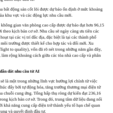
của bất động sản cốt lõi được dự báo ổn định ở mức khoảng
của khu vực và các động lực nhu cầu mới.
a không gian văn phòng cao cấp được dự báo đạt hơn 96,15
ới theo kịch bản cơ sở. Nhu cầu sẽ ngày càng ưu tiên các
oạt tại các vị trí đắc địa, đặc biệt là tại các thành phố
 môi trường được thiết kế cho hợp tác và đổi mới. Xu
light to quality), vốn đã rõ nét trong những năm gần đây,
g, làm rộng khoảng cách giữa các tòa nhà cao cấp và phân
 dẫn dắt nhu cầu từ AI
sẽ là một trong những lĩnh vực hưởng lợi chính từ việc
húc đẩy bởi tự động hóa, tăng trưởng thương mại điện tử
ủa chuỗi cung ứng. Tổng hấp thụ ròng dự kiến đạt 236,16
ong kịch bản cơ sở. Trong đó, trung tâm dữ liệu đang nổi
với khả năng cung cấp điện trở thành yếu tố hạn chế quan
ung và quyết định đầu tư.