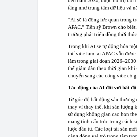
đến năm 2030, được hỗ trợ bởi m
tầng như trung tâm dữ liệu và n
“AI sẽ là động lực quan trọng t
APAC,” Tiến sỹ Brown cho biết. 
trường phát triển đồng thời thúc
Trong khi AI sẽ tự động hóa một
thể việc làm tại APAC vẫn được 
làm trong giai đoạn 2026–2030 t
thể giảm dần theo thời gian khi
chuyển sang các công việc có giá
Tác động của AI đối với bất độ
Từ góc độ bất động sản thương 
thay vì thay thế, khi sản lượng
sử dụng không gian cao hơn the
mang tính cấu trúc trong cách 
lược đầu tư. Các loại tài sản mớ
càng đóng vai trò trọng tâm tro