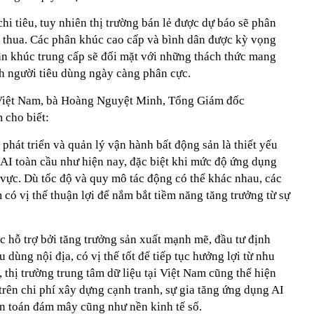
hi tiêu, tuy nhiên thị trường bán lẻ được dự báo sẽ phân
và thua. Các phân khúc cao cấp và bình dân được kỳ vọng
hân khúc trung cấp sẽ đối mặt với những thách thức mang
nh người tiêu dùng ngày càng phân cực.
g Việt Nam, bà Hoàng Nguyệt Minh, Tổng Giám đốc
cho biết:
phát triển và quản lý vận hành bất động sản là thiết yếu
 AI toàn cầu như hiện nay, đặc biệt khi mức độ ứng dụng
h vực. Dù tốc độ và quy mô tác động có thể khác nhau, các
 có vị thế thuận lợi để nắm bắt tiềm năng tăng trưởng từ sự
 hỗ trợ bởi tăng trưởng sản xuất mạnh mẽ, đầu tư định
dùng nội địa, có vị thế tốt để tiếp tục hưởng lợi từ nhu
 thị trường trung tâm dữ liệu tại Việt Nam cũng thể hiện
trên chi phí xây dựng cạnh tranh, sự gia tăng ứng dụng AI
n toán đám mây cũng như nền kinh tế số.