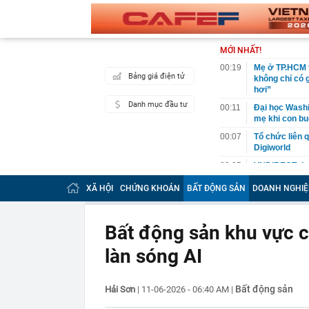
MỚI NHẤT!
00:19
Mẹ ở TP.HCM t
Bảng giá điện tử
không chỉ có 
hơi”
Danh mục đầu tư
00:11
Đại học Washin
mẹ khi con bu
00:07
Tổ chức liên 
Digiworld
00:05
VNDIRECT đưa
khoán
XÃ HỘI
CHỨNG KHOÁN
BẤT ĐỘNG SẢN
DOANH NGHIỆ
00:04
Doanh nghiệp 
đăng ký vào n
00:03
Lịch chốt quy
Bất động sản khu vực c
tức tiền mặt 
làn sóng AI
00:02
"Sự thật" về 
00:01
Chuyên gia ch
vào nhịp són
Bất động sản
Hải Sơn
|
11-06-2026 - 06:40 AM
|
00:01
Giá vàng tăng 