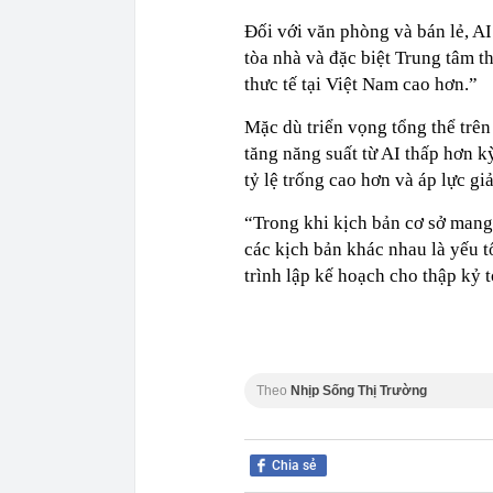
Đối với văn phòng và bán lẻ, AI
tòa nhà và đặc biệt Trung tâm t
thưc tế tại Việt Nam cao hơn.”
Mặc dù triển vọng tổng thể trên 
tăng năng suất từ AI thấp hơn k
tỷ lệ trống cao hơn và áp lực gi
“Trong khi kịch bản cơ sở mang 
các kịch bản khác nhau là yếu t
trình lập kế hoạch cho thập kỷ t
Theo
Nhịp Sống Thị Trường
Chia sẻ