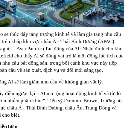
áo sẽ thúc đẩy tăng trưởng kinh tế và làm gia tăng nhu cầu
i trên khắp khu vực châu Á - Thái Bình Dương (APAC).
sights – Asia Pacific (Tác động của AI: Nhận định cho khu
eld cho thấy AI sẽ đóng vai trò là một động lực tích cực
và nhu cầu bất động sản, trong bối cảnh khu vực này tiếp
toàn cầu về sản xuất, dịch vụ và đổi mới sáng tạo.
ằng AI sẽ làm giảm nhu cầu về không gian vật lý.
ấy điều ngược lại – AI mở rộng hoạt động kinh tế và từ đó
trên nhiều phân khúc”, Tiến sỹ Dominic Brown, Trưởng bộ
vực châu Á - Thái Bình Dương, châu Âu, Trung Đông và
 cho biết.
iễn biến