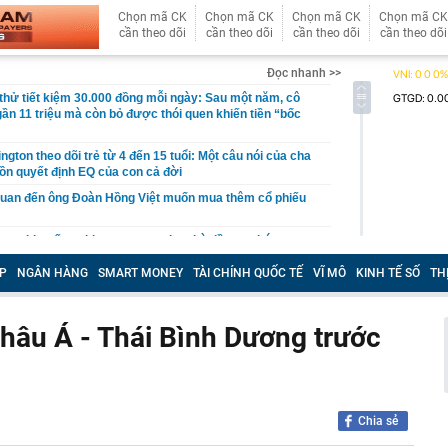
Chọn mã CK
Chọn mã CK
Chọn mã CK
Chọn mã CK
cần theo dõi
cần theo dõi
cần theo dõi
cần theo dõi
Đọc nhanh >>
hử tiết kiệm 30.000 đồng mỗi ngày: Sau một năm, cô
gần 11 triệu mà còn bỏ được thói quen khiến tiền “bốc
gton theo dõi trẻ từ 4 đến 15 tuổi: Một câu nói của cha
ồn quyết định EQ của con cả đời
quan đến ông Đoàn Hồng Việt muốn mua thêm cổ phiếu
 ra khuyến nghị quan trọng cho nhà đầu tư chứng
P
NGÂN HÀNG
SMART MONEY
TÀI CHÍNH QUỐC TẾ
VĨ MÔ
KINH TẾ SỐ
TH
Việt Nam có doanh thu lớn hơn Vingroup, Petrolimex,
hóm 500 doanh nghiệp lớn nhất thế giới
ền cổ tức tuần 10-14/8: Một ngân hàng lớn "lăn chốt", cổ
hâu Á - Thái Bình Dương trước
cao nhất 100%
đại gia tâm linh Xuân Trường
ỉ ra một tín hiệu quan trọng cho thấy VN-Index sắp bước
g mới
Chia sẻ
vọt lên cao nhất 2 tháng, chuyên gia nói gì?