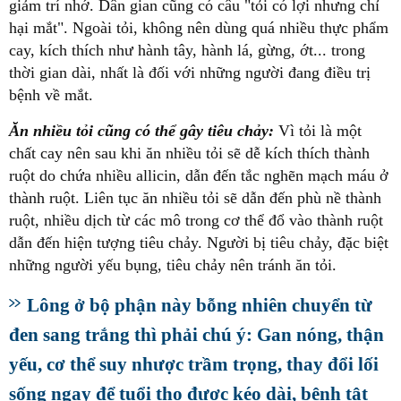
giảm trí nhớ. Dân gian cũng có câu "tỏi có lợi nhưng chỉ
hại mắt". Ngoài tỏi, không nên dùng quá nhiều thực phẩm
cay, kích thích như hành tây, hành lá, gừng, ớt... trong
thời gian dài, nhất là đối với những người đang điều trị
bệnh về mắt.
Ăn nhiều tỏi cũng có thể gây tiêu chảy:
Vì tỏi là một
chất cay nên sau khi ăn nhiều tỏi sẽ dễ kích thích thành
ruột do chứa nhiều allicin, dẫn đến tắc nghẽn mạch máu ở
thành ruột. Liên tục ăn nhiều tỏi sẽ dẫn đến phù nề thành
ruột, nhiều dịch từ các mô trong cơ thể đổ vào thành ruột
dẫn đến hiện tượng tiêu chảy. Người bị tiêu chảy, đặc biệt
những người yếu bụng, tiêu chảy nên tránh ăn tỏi.
Lông ở bộ phận này bỗng nhiên chuyển từ
đen sang trắng thì phải chú ý: Gan nóng, thận
yếu, cơ thể suy nhược trầm trọng, thay đổi lối
sống ngay để tuổi thọ được kéo dài, bệnh tật