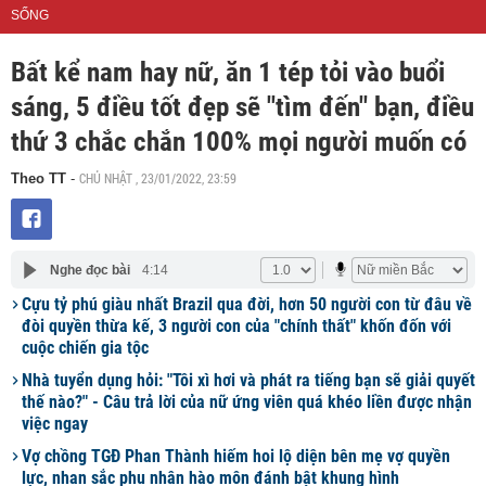
SỐNG
Bất kể nam hay nữ, ăn 1 tép tỏi vào buổi
sáng, 5 điều tốt đẹp sẽ "tìm đến" bạn, điều
thứ 3 chắc chắn 100% mọi người muốn có
CHỦ NHẬT , 23/01/2022, 23:59
Theo TT
-
Nghe đọc bài
4:14
Cựu tỷ phú giàu nhất Brazil qua đời, hơn 50 người con từ đâu về
đòi quyền thừa kế, 3 người con của "chính thất" khốn đốn với
cuộc chiến gia tộc
Nhà tuyển dụng hỏi: "Tôi xì hơi và phát ra tiếng bạn sẽ giải quyết
thế nào?" - Câu trả lời của nữ ứng viên quá khéo liền được nhận
việc ngay
Vợ chồng TGĐ Phan Thành hiếm hoi lộ diện bên mẹ vợ quyền
lực, nhan sắc phu nhân hào môn đánh bật khung hình