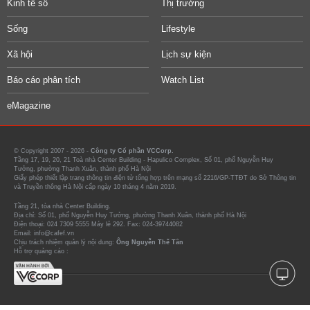
Kinh tế số
Thị trường
Sống
Lifestyle
Xã hội
Lịch sự kiện
Báo cáo phân tích
Watch List
eMagazine
© Copyright 2007 - 2026 -
Công ty Cổ phần VCCorp.
Tầng 17, 19, 20, 21 Toà nhà Center Building - Hapulico Complex, Số 01, phố Nguyễn Huy
Tưởng, phường Thanh Xuân, thành phố Hà Nội
Giấy phép thiết lập trang thông tin điện tử tổng hợp trên mạng số 2216/GP-TTĐT do Sở Thông tin
và Truyền thông Hà Nội cấp ngày 10 tháng 4 năm 2019.
Tầng 21, tòa nhà Center Building.
Địa chỉ: Số 01, phố Nguyễn Huy Tưởng, phường Thanh Xuân, thành phố Hà Nội
Điện thoại: 024 7309 5555 Máy lẻ 292. Fax: 024-39744082
Email: info@cafef.vn
Chịu trách nhiệm quản lý nội dung:
Ông Nguyễn Thế Tân
Hỗ trợ quảng cáo :