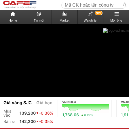
New
Home
Tin mới
Market
Watch list
Mở rộng
Giá vàng SJC
Giá bạc
VNINDEX
VN30
Mua
139,200
-0.36%
1,768.06
1,91
vào
0.19%
Bán ra
142,200
-0.35%