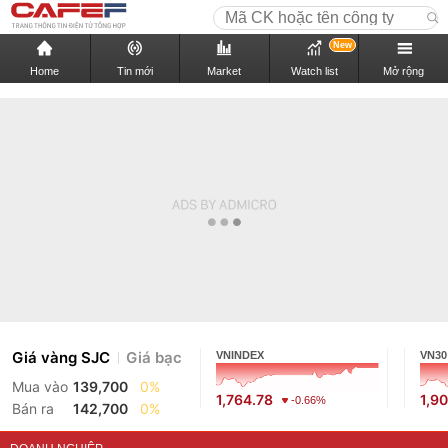
New
Home
Tin mới
Market
Watch list
Mở rộng
Giá vàng SJC
Giá bạc
VNINDEX
VN30
Mua vào
139,700
0%
1,764.78
1,9
-0.66%
Bán ra
142,700
0%