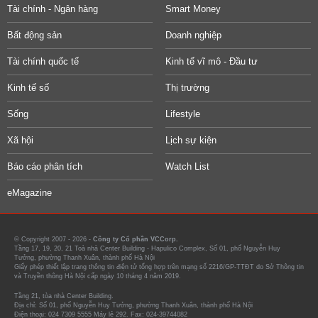
Tài chính - Ngân hàng
Smart Money
Bất động sản
Doanh nghiệp
Tài chính quốc tế
Kinh tế vĩ mô - Đầu tư
Kinh tế số
Thị trường
Sống
Lifestyle
Xã hội
Lịch sự kiện
Báo cáo phân tích
Watch List
eMagazine
© Copyright 2007 - 2026 -
Công ty Cổ phần VCCorp.
Tầng 17, 19, 20, 21 Toà nhà Center Building - Hapulico Complex, Số 01, phố Nguyễn Huy
Tưởng, phường Thanh Xuân, thành phố Hà Nội
Giấy phép thiết lập trang thông tin điện tử tổng hợp trên mạng số 2216/GP-TTĐT do Sở Thông tin
và Truyền thông Hà Nội cấp ngày 10 tháng 4 năm 2019.
Tầng 21, tòa nhà Center Building.
Địa chỉ: Số 01, phố Nguyễn Huy Tưởng, phường Thanh Xuân, thành phố Hà Nội
Điện thoại: 024 7309 5555 Máy lẻ 292. Fax: 024-39744082