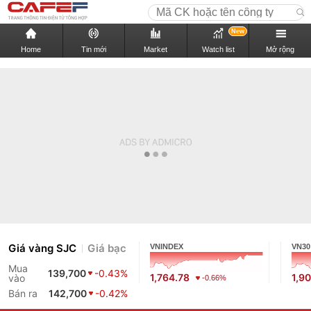
New
Home
Tin mới
Market
Watch list
Mở rộng
Giá vàng SJC
Giá bạc
VNINDEX
VN30
Mua
139,700
-0.43%
1,764.78
1,9
vào
-0.66%
Bán ra
142,700
-0.42%