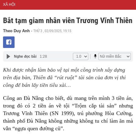
XÃ HỘI
Bắt tạm giam nhân viên Trương Vĩnh Thiên
THỨ 3 , 02/09/2025, 19:15
Theo Duy Anh
-
Nghe đọc bài
1:28
Khi được nhận làm bảo vệ tại một công trình xây dựng
trên địa bàn, Thiên đã “rút ruột” tài sản của đơn vị thi
công để bán lấy tiền tiêu xài…
Công an Đà Nẵng cho biết, dù mang trên mình 3 tiền án,
trong đó có 2 tiền án về tội “Trộm cắp tài sản” nhưng
Trương Vĩnh Thiên (SN 1999), trú phường Hòa Cường,
thành phố Đà Nẵng không những không tu chí làm ăn mà
vẫn “ngựa quen đường cũ”.