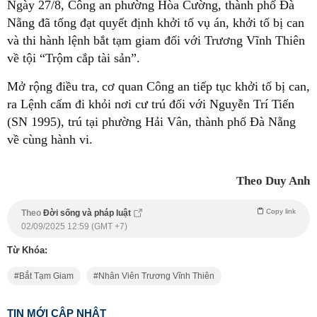
Ngày 27/8, Công an phường Hòa Cường, thành phố Đà
Nẵng đã tống đạt quyết định khởi tố vụ án, khởi tố bị can
và thi hành lệnh bắt tạm giam đối với Trương Vĩnh Thiên
về tội “Trộm cắp tài sản”.
Mở rộng điều tra, cơ quan Công an tiếp tục khởi tố bị can,
ra Lệnh cấm đi khỏi nơi cư trú đối với Nguyễn Trí Tiến
(SN 1995), trú tại phường Hải Vân, thành phố Đà Nẵng
về cùng hành vi.
Theo Duy Anh
Copy link
Theo
Đời sống và pháp luật
02/09/2025 12:59 (GMT +7)
Từ Khóa:
Bắt Tạm Giam
Nhân Viên Trương Vĩnh Thiên
TIN MỚI CẬP NHẬT