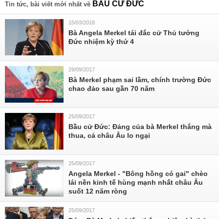
BẦU CỬ ĐỨC
Tin tức, bài viết mới nhất về
15/03/2018
Bà Angela Merkel tái đắc cử Thủ tướng
Đức nhiệm kỳ thứ 4
29/09/2017
Bà Merkel phạm sai lầm, chính trường Đức
chao đảo sau gần 70 năm
25/09/2017
Bầu cử Đức: Đảng của bà Merkel thắng mà
thua, cả châu Âu lo ngại
25/09/2017
Angela Merkel - "Bông hồng có gai" chèo
lái nền kinh tế hùng mạnh nhất châu Âu
suốt 12 năm ròng
25/09/2017