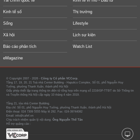
Tài chính quốc tế
Kinh tế vĩ mô - Đầu tư
Kinh tế số
Thị trường
Sống
Lifestyle
Xã hội
Lịch sự kiện
Báo cáo phân tích
Watch List
eMagazine
© Copyright 2007 - 2026 -
Công ty Cổ phần VCCorp.
Tầng 17, 19, 20, 21 Toà nhà Center Building - Hapulico Complex, Số 01, phố Nguyễn Huy
Tưởng, phường Thanh Xuân, thành phố Hà Nội
Giấy phép thiết lập trang thông tin điện tử tổng hợp trên mạng số 2216/GP-TTĐT do Sở Thông tin
và Truyền thông Hà Nội cấp ngày 10 tháng 4 năm 2019.
Tầng 21, tòa nhà Center Building.
Địa chỉ: Số 01, phố Nguyễn Huy Tưởng, phường Thanh Xuân, thành phố Hà Nội
Điện thoại: 024 7309 5555 Máy lẻ 292. Fax: 024-39744082
Email: info@cafef.vn
Chịu trách nhiệm quản lý nội dung:
Ông Nguyễn Thế Tân
Hỗ trợ quảng cáo :