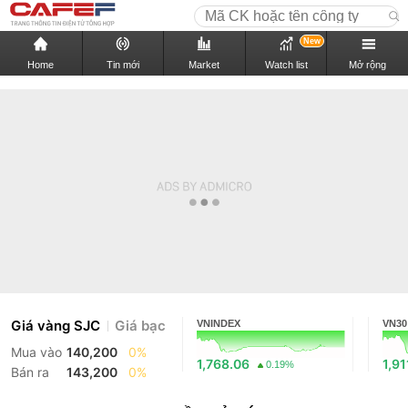
New
Home
Tin mới
Market
Watch list
Mở rộng
Giá vàng SJC
Giá bạc
VNINDEX
VN30
Mua vào
140,200
0%
1,768.06
1,91
0.19%
Bán ra
143,200
0%