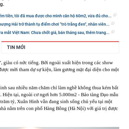
g.
ếm tiền, tôi đã mua được cho mình căn hộ 60m2, vừa đủ cho...
ợng Hải trở thành tụ điểm chơi "trò trắng đen", nhân viên...
ra mắt Việt Nam: Chưa chốt giá, bán tháng sau, thêm trang...
TIN MỚI
”, giàu có nức tiếng. Bởi ngoài xuất hiện trong các show
được mời tham dự sự kiện, làm gương mặt đại diện cho một
Hinh sau nhiều năm chăm chỉ làm nghề không thua kém bất
trí. Hiện tại, ngoài cơ ngơi hơn 5.000m2 - Bảo tàng Đạo mẫu
 trăm tỷ, Xuân Hinh vẫn đang sinh sống chủ yếu tại một
 nhà nằm trên con phố Hàng Bông (Hà Nội) với giá trị được