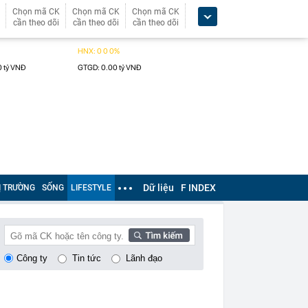
Chọn mã CK
Chọn mã CK
Chọn mã CK
cần theo dõi
cần theo dõi
cần theo dõi
Dữ liệu
F INDEX
Ị TRƯỜNG
SỐNG
LIFESTYLE
Công ty
Tin tức
Lãnh đạo