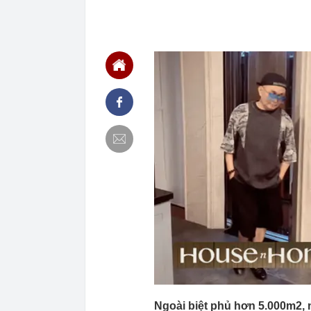
21:14
Cậu bé hồi nh
“ngôi sao”, c
21:06
Tịch thu hơn 1
xe khách Tru
21:05
Su-57 ẩn chứa
vãng
20:52
Cô gái vô dan
20:46
Nhà nước quyế
20:45
Một 'vua pin' 
2028, phục vụ 
20:45
Tờ báo năm 19
xinh: Ngoài đờ
20:44
Bắt Lê Quang 
tang vật thu g
20:43
Ukraine tăng 
diễn ra ở một
20:38
Khi nào chạy 
Ngoài biệt phủ hơn 5.000m2, 