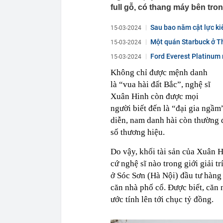
full gỗ, có thang máy bên tron
Sau bao năm cật lực ki
15-03-2024
Một quán Starbuck ở Thư
15-03-2024
Ford Everest Platinum 
15-03-2024
Không chỉ được mệnh danh
là “vua hài đất Bắc”, nghệ sĩ
Xuân Hinh còn được mọi
người biết đến là “đại gia ngầm
diễn, nam danh hài còn thường 
số thương hiệu.
Do vậy, khối tài sản của Xuân 
cứ nghệ sĩ nào trong giới giải 
ở Sóc Sơn (Hà Nội) đầu tư hàng
căn nhà phố cổ. Được biết, căn
ước tính lên tới chục tỷ đồng.