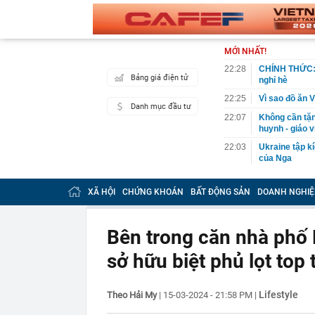
MỚI NHẤT!
22:28
CHÍNH THỨC: L
Bảng giá điện tử
nghỉ hè
22:25
Vì sao đồ ăn 
Danh mục đầu tư
22:07
Không cần tặn
huynh - giáo 
22:03
Ukraine tập k
của Nga
22:02
Nam NSND, Giá
vợ thiếu tá ké
XÃ HỘI
CHỨNG KHOÁN
BẤT ĐỘNG SẢN
DOANH NGHIỆ
21:51
Một ô tô biển
định: Riêng t
Bên trong căn nhà phố 
21:37
Tổng thống Tr
sở hữu biệt phủ lọt top 
21:35
Du khách Tây:
nghiện rất cao
21:20
Miền Bắc sắp
Lifestyle
Theo Hải My
|
15-03-2024 - 21:58 PM
|
21:16
4 món ăn ngon 
38 lần táo: Ph