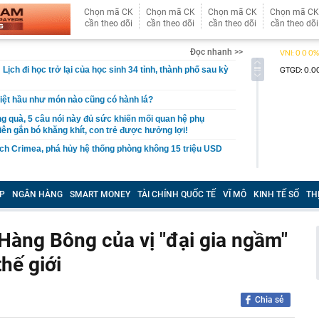
Chọn mã CK
Chọn mã CK
Chọn mã CK
Chọn mã CK
cần theo dõi
cần theo dõi
cần theo dõi
cần theo dõi
Đọc nhanh >>
ịch đi học trở lại của học sinh 34 tỉnh, thành phố sau kỳ
Việt hầu như món nào cũng có hành lá?
g quà, 5 câu nói này đủ sức khiến mối quan hệ phụ
viên gắn bó khăng khít, con trẻ được hưởng lợi!
ích Crimea, phá hủy hệ thống phòng không 15 triệu USD
m đốc Nhà hát Chèo Quân đội mua ô tô tặng sinh nhật
m 12 tuổi
P
NGÂN HÀNG
SMART MONEY
TÀI CHÍNH QUỐC TẾ
VĨ MÔ
KINH TẾ SỐ
TH
 29A "dính" gần 100 lần phạt nguội do chạy quá tốc độ quy
háng 7/2026 vi phạm 21 lần
Hàng Bông của vị "đại gia ngầm"
ump bực bội vì lộ tin về kho đạn dược Mỹ
thế giới
 Không khí tập thể dục sáng ở Việt Nam 'có tính gây
'
 đón đợt nắng nóng mới, chấm dứt mưa dông
Chia sẻ
mà nấu dễ từ "vua của các loại rau", giàu axit folic gấp
ụ nữ ăn đều sẽ tốt cho dạ dày và sống thọ