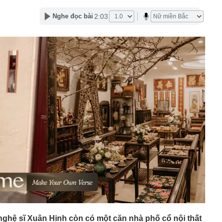
ỏ đen nhẻm chụp ảnh cùng Quế Ngọc Hải: Giờ thành
2:03
Nghe đọc bài
ứ hô tên là cả nước mong có bàn thắng
2,5 kg vàng trị giá gần 311 tỷ đồng ngay trên một chiếc
ng Quốc
 bất ngờ lớn: Nhược điểm chính sẽ sớm trở thành dĩ
h nổi tiếng sau một đêm
t định giá đất, bất động sản có hạ nhiệt?
tuyên bố sẽ xây 10.000 trạm đổi pin ô tô điện vào năm
1 triệu xe mỗi ngày chỉ với 3 phút
97 bỗng gây sốt MXH vì nữ sinh được lên trang bìa quá
i cô gái này giờ đã là Tiến sĩ, giảng viên ĐH!
Trọng SN 2000 và 29 người trong chuyên án phức tạp,
iữ đặc biệt lớn
tốc, Nga không đứng yên: Cuộc đua ai nhanh hơn đang
 mặt trận khác
thử đường sắt gần 9.000 tỷ ở Phú Quốc?
nghệ sĩ Xuân Hinh còn có một căn nhà phố cổ nội thất