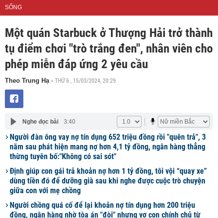
SỐNG
Một quán Starbuck ở Thượng Hải trở thành
tụ điểm chơi "trò trắng đen", nhân viên cho
phép miễn đáp ứng 2 yêu cầu
THỨ 6 , 15/03/2024, 20:29
Theo Trung Hạ
-
Nghe đọc bài
3:40
Người đàn ông vay nợ tín dụng 652 triệu đồng rồi "quên trả", 3
năm sau phát hiện mang nợ hơn 4,1 tỷ đồng, ngân hàng thẳng
thừng tuyên bố:"Không có sai sót"
Định giúp con gái trả khoản nợ hơn 1 tỷ đồng, tôi vội “quay xe”
dùng tiền đó để dưỡng già sau khi nghe được cuộc trò chuyện
giữa con với mẹ chồng
Người chồng quá cố để lại khoản nợ tín dụng hơn 200 triệu
đồng, ngân hàng nhờ tòa án "đòi" nhưng vợ con chính chủ từ