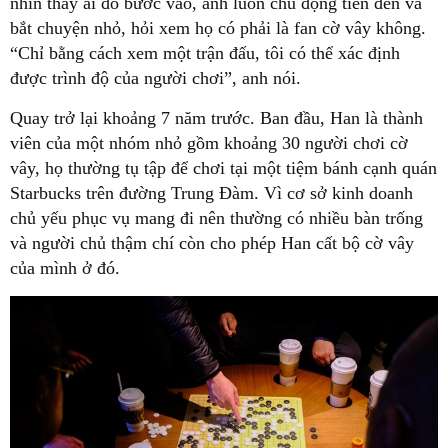
nhìn thấy ai đó bước vào, anh luôn chủ động tiến đến và
bắt chuyện nhỏ, hỏi xem họ có phải là fan cờ vây không.
“Chỉ bằng cách xem một trận đấu, tôi có thể xác định
được trình độ của người chơi”, anh nói.
Quay trở lại khoảng 7 năm trước. Ban đầu, Han là thành
viên của một nhóm nhỏ gồm khoảng 30 người chơi cờ
vây, họ thường tụ tập để chơi tại một tiệm bánh cạnh quán
Starbucks trên đường Trung Đàm. Vì cơ sở kinh doanh
chủ yếu phục vụ mang đi nên thường có nhiều bàn trống
và người chủ thậm chí còn cho phép Han cất bộ cờ vây
của mình ở đó.