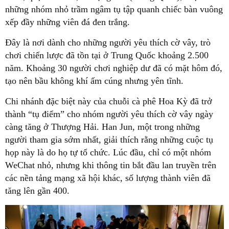
những nhóm nhỏ trầm ngâm tụ tập quanh chiếc bàn vuông
xếp đầy những viên đá đen trắng.
Đây là nơi dành cho những người yêu thích cờ vây, trò
chơi chiến lược đã tồn tại ở Trung Quốc khoảng 2.500
năm. Khoảng 30 người chơi nghiệp dư đã có mặt hôm đó,
tạo nên bầu không khí ấm cúng nhưng yên tĩnh.
Chi nhánh đặc biệt này của chuỗi cà phê Hoa Kỳ đã trở
thành “tụ điểm” cho nhóm người yêu thích cờ vây ngày
càng tăng ở Thượng Hải. Han Jun, một trong những
người tham gia sớm nhất, giải thích rằng những cuộc tụ
họp này là do họ tự tổ chức. Lúc đầu, chỉ có một nhóm
WeChat nhỏ, nhưng khi thông tin bắt đầu lan truyền trên
các nền tảng mạng xã hội khác, số lượng thành viên đã
tăng lên gần 400.