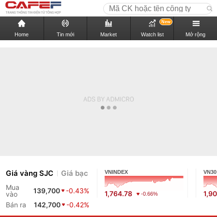
New
Home
Tin mới
Market
Watch list
Mở rộng
Giá vàng SJC
Giá bạc
VNINDEX
VN30
Mua
139,700
-0.43%
1,764.78
1,9
vào
-0.66%
Bán ra
142,700
-0.42%