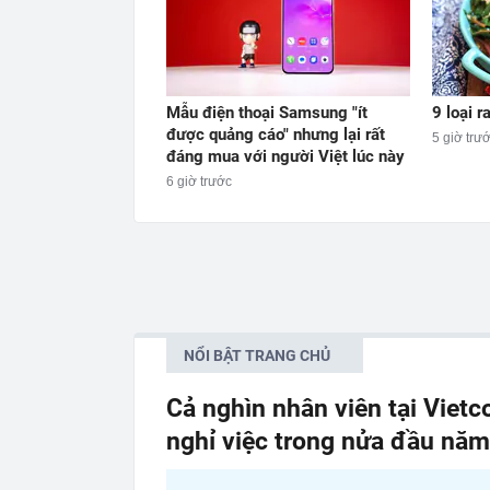
Mẫu điện thoại Samsung "ít
9 loại 
được quảng cáo" nhưng lại rất
5 giờ trư
đáng mua với người Việt lúc này
6 giờ trước
NỔI BẬT TRANG CHỦ
Cả nghìn nhân viên tại Viet
nghỉ việc trong nửa đầu nă