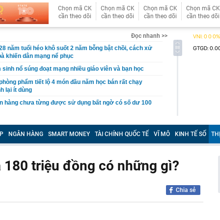
Chọn mã CK
Chọn mã CK
Chọn mã CK
Chọn mã CK
cần theo dõi
cần theo dõi
cần theo dõi
cần theo dõi
Đọc nhanh >>
8 năm tuổi héo khô suốt 2 năm bỗng bật chồi, cách xử
bà khiến dân mạng nể phục
 sinh nổ súng đoạt mạng nhiều giáo viên và bạn học
phòng phẩm tiết lộ 4 món đầu năm học bán rất chạy
 lại ít dùng
ân hàng chưa từng được sử dụng bất ngờ có số dư 100
 Nội hay bán hết trước giờ trưa?
P
NGÂN HÀNG
SMART MONEY
TÀI CHÍNH QUỐC TẾ
VĨ MÔ
KINH TẾ SỐ
TH
ốc xử lý 'anh hùng bàn phím' bôi nhọ, xúc phạm cá nhân
nh cọc tiền tổng giá trị 80.000.000 đồng bị bỏ lại ở địa
CD
á 180 triệu đồng có những gì?
àng trị giá hơn 262 tỷ đồng khi đi dạo trên khu đất của
Chia sẻ
gia đình thích làm thêm cầu thang bên ngoài nhà?
êu thị khiến bạn mua nhiều hơn
gười thích trồng hoa giấy trước nhà nhưng không bao