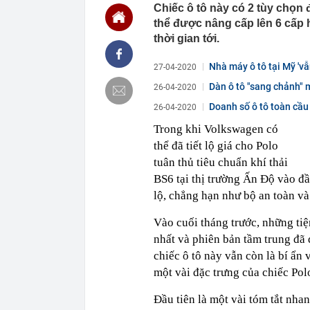
Chiếc ô tô này có 2 tùy chọn
giờ đặt trong
thể được nâng cấp lên 6 cấp
18:10
Mẫu điện thoạ
với người Việ
thời gian tới.
17:59
XSMN 7/8 - Kế
Nhà máy ô tô tại Mỹ 'vẫ
27-04-2020
17:57
Phát hiện viêm
phải lọc máu,
Dàn ô tô "sang chảnh" m
26-04-2020
17:52
9 loại rau gi
Doanh số ô tô toàn cầ
26-04-2020
17:48
45 tuổi tôi mớ
Trong khi Volkswagen có
người trung ni
thể đã tiết lộ giá cho Polo
17:46
Lãi suất tăng
tuân thủ tiêu chuẩn khí thải
17:33
Thu phí cao t
BS6 tại thị trường Ấn Độ vào đầu
17:26
Tuyên án chun
lộ, chẳng hạn như bộ an toàn và
17:22
Nên làm gì tro
Vào cuối tháng trước, những tiệ
nhất và phiên bản tầm trung đã 
chiếc ô tô này vẫn còn là bí ẩn 
một vài đặc trưng của chiếc Pol
Đầu tiên là một vài tóm tắt nha