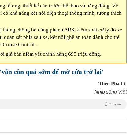
ạng tổ ong, thiết kế cản trước thể thao và năng động. Về
trí có khả năng kết nối điện thoại thông minh, tương thích
hệ thống chống bó cứng phanh ABS, kiểm soát cự ly đỗ xe
ùi quan sát phía sau xe, kết nối ghế an toàn dành cho trẻ
h Cruise Control...
ới giá bán niêm yết chính hãng 695 triệu đồng.
'vẫn còn quá sớm để mở cửa trở lại'
Theo Pha Lê
Nhịp sống Việt
Copy link