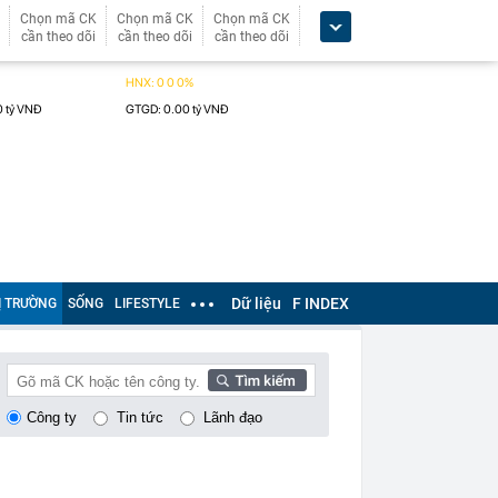
Chọn mã CK
Chọn mã CK
Chọn mã CK
cần theo dõi
cần theo dõi
cần theo dõi
Dữ liệu
F INDEX
Ị TRƯỜNG
SỐNG
LIFESTYLE
Công ty
Tin tức
Lãnh đạo