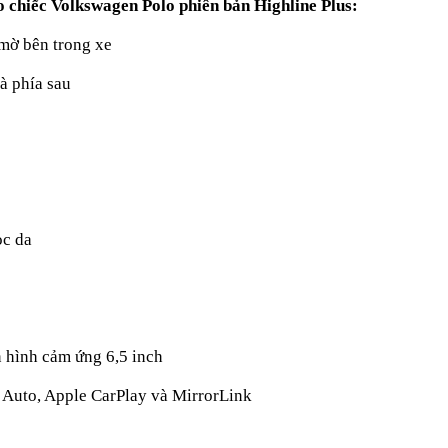
o chiếc Volkswagen Polo phiên bản Highline Plus:
mờ bên trong xe
và phía sau
ọc da
àn hình cảm ứng 6,5 inch
 Auto, Apple CarPlay và MirrorLink