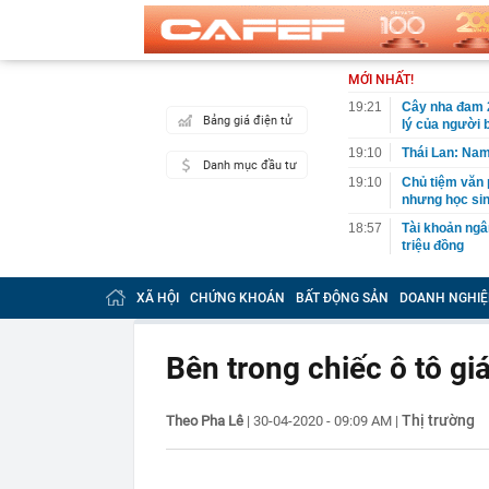
MỚI NHẤT!
19:21
Cây nha đam 2
Bảng giá điện tử
lý của người 
19:10
Thái Lan: Nam
Danh mục đầu tư
19:10
Chủ tiệm văn 
nhưng học sinh
18:57
Tài khoản ng
triệu đồng
18:50
Vì sao phở Hà
XÃ HỘI
CHỨNG KHOÁN
BẤT ĐỘNG SẢN
DOANH NGHIỆ
18:50
Cách Trung Qu
18:45
Công an xác mi
điểm làm CC
Bên trong chiếc ô tô gi
18:45
Phát hiện số v
gia đình
Thị trường
Theo Pha Lê
|
30-04-2020 - 09:09 AM
|
18:30
Vì sao nhiều 
18:22
15 "chiêu" si
18:14
Lý do nhiều n