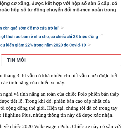
 động cơ xăng, được kết hợp với hộp số sàn 5 cấp, có
 phòng
 hoặc hộp số tự động chuyển đổi mô-men xoắn trong
i Samsung "ít được quảng cáo" nhưng lại rất đáng mua
t lúc này
t quả xổ số miền Nam hôm nay thứ Sáu ngày 7/8/2026
n còn quá sớm để mở cửa trở lại'
 gan B rồi bỏ điều trị suốt 20 năm, người đàn ông 53 tuổi
 vợ con cũng nhiễm bệnh
ột thời rao bán rẻ như cho, có chiếc chỉ 38 triệu đồng
àu omega-3 bậc nhất
u dự kiến giảm 22% trong năm 2020 do Covid-19
i nhận ra: Càng tiết kiệm càng tốt là lời khuyên dễ khiến
ên trả giá
TIN MỚI
 cao, doanh nghiệp gửi nhà băng hàng nghìn tỷ đồng
ốc Bắc - Nam đạt hơn 1.300 tỷ đồng
 tháng 3 thì vẫn có khá nhiều chi tiết vẫn chưa được tiết
g thân thầy bói Phan Thị Thu Trang SN 1989
 các tính năng của chiếc xe này.
ng tiết Lập thu 2026?
n nghi và tính năng an toàn của chiếc Polo phiên bản thấp
được tiết lộ. Trong khi đó, phiên bản cao cấp nhất của
với cộng đồng thế giới. Hiện tại, chúng tôi đã có trong tay
o Highline Plus, những thông tin này đã được xác nhận.
nh về chiếc 2020 Volkswagen Polo. Chiếc xe này có sẵn với