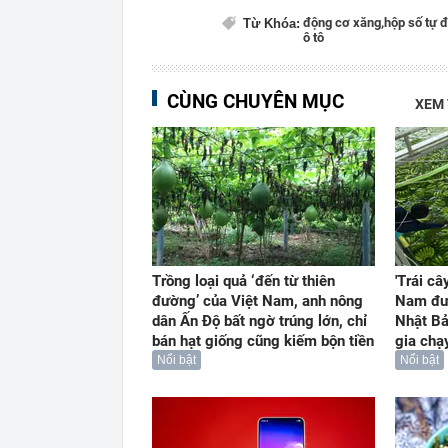
động cơ xăng,
hộp số tự 
Từ Khóa:
ô tô
CÙNG CHUYÊN MỤC
XEM
Trồng loại quả ‘đến từ thiên
'Trái câ
đường’ của Việt Nam, anh nông
Nam đư
dân Ấn Độ bất ngờ trúng lớn, chỉ
Nhật Bả
bán hạt giống cũng kiếm bộn tiền
gia chạ
Nổi bật
Nổi bật