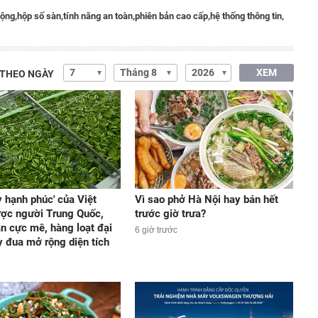
động,
hộp số sàn,
tính năng an toàn,
phiên bản cao cấp,
hệ thống thông tin,
XEM
 THEO NGÀY
y hạnh phúc' của Việt
Vì sao phở Hà Nội hay bán hết
ợc người Trung Quốc,
trước giờ trưa?
n cực mê, hàng loạt đại
6 giờ trước
y đua mở rộng diện tích