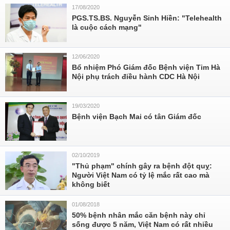
17/08/2020
PGS.TS.BS. Nguyễn Sinh Hiền: "Telehealth
là cuộc cách mạng"
12/06/2020
Bổ nhiệm Phó Giám đốc Bệnh viện Tim Hà
Nội phụ trách điều hành CDC Hà Nội
19/03/2020
Bệnh viện Bạch Mai có tân Giám đốc
02/10/2019
"Thủ phạm" chính gây ra bệnh đột quỵ:
Người Việt Nam có tỷ lệ mắc rất cao mà
không biết
01/08/2018
50% bệnh nhân mắc căn bệnh này chỉ
sống được 5 năm, Việt Nam có rất nhiều