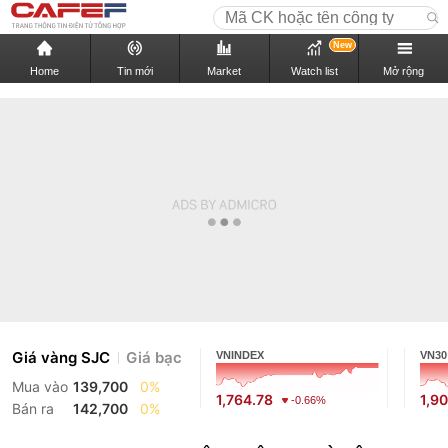
New
Home
Tin mới
Market
Watch list
Mở rộng
Giá vàng SJC
Giá bạc
VNINDEX
VN30
Mua vào
139,700
0%
1,764.78
1,9
-0.66%
Bán ra
142,700
0%