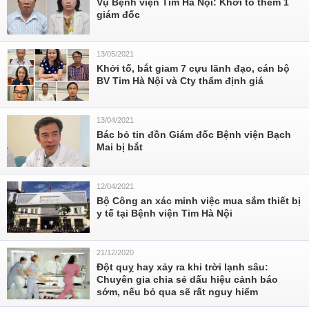
Vụ Bệnh viện Tim Hà Nội: Khởi tố thêm 1
giám đốc
13/05/2021
Khởi tố, bắt giam 7 cựu lãnh đạo, cán bộ
BV Tim Hà Nội và Cty thẩm định giá
13/04/2021
Bác bỏ tin đồn Giám đốc Bệnh viện Bạch
Mai bị bắt
12/04/2021
Bộ Công an xác minh việc mua sắm thiết bị
y tế tại Bệnh viện Tim Hà Nội
21/12/2020
Đột quỵ hay xảy ra khi trời lạnh sâu:
Chuyên gia chia sẻ dấu hiệu cảnh báo
sớm, nếu bỏ qua sẽ rất nguy hiểm