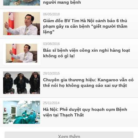
người mang bệnh
06/05/2018
Giám đốc BV Tim Hà Nội cảnh báo 6 thủ
phạm gây ra căn bệnh "giết người thầm
lặng"
03/08/2016
Bác sĩ bệnh viện công xin nghỉ hàng loạt
không có gì lạ!
28/10/2015
Chuyên gia thương hiệu: Kangaroo vẫn có
thể nói họ không quảng cáo sai sự thật
25/11/2014
Hà Nội: Phê duyệt quy hoạch cụm Bệnh
viện tại Thạch Thất
Xem thêm