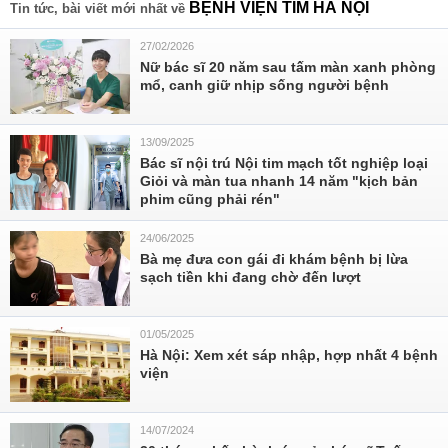
BỆNH VIỆN TIM HÀ NỘI
Tin tức, bài viết mới nhất về
27/02/2026
Nữ bác sĩ 20 năm sau tấm màn xanh phòng
mổ, canh giữ nhịp sống người bệnh
13/09/2025
Bác sĩ nội trú Nội tim mạch tốt nghiệp loại
Giỏi và màn tua nhanh 14 năm "kịch bản
phim cũng phải rén"
24/06/2025
Bà mẹ đưa con gái đi khám bệnh bị lừa
sạch tiền khi đang chờ đến lượt
01/05/2025
Hà Nội: Xem xét sáp nhập, hợp nhất 4 bệnh
viện
14/07/2024