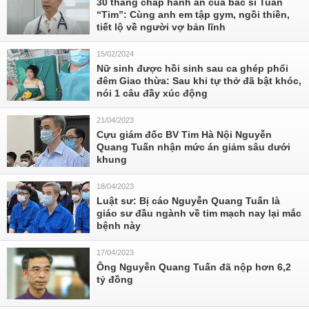
30 tháng chấp hành án của bác sĩ Tuấn
“Tim”: Cùng anh em tập gym, ngồi thiền,
tiết lộ về người vợ bản lĩnh
15/02/2024
Nữ sinh được hồi sinh sau ca ghép phổi
đêm Giao thừa: Sau khi tự thở đã bật khóc,
nói 1 câu đầy xúc động
21/04/2023
Cựu giám đốc BV Tim Hà Nội Nguyễn
Quang Tuấn nhận mức án giảm sâu dưới
khung
18/04/2023
Luật sư: Bị cáo Nguyễn Quang Tuấn là
giáo sư đầu ngành về tim mạch nay lại mắc
bệnh này
17/04/2023
Ông Nguyễn Quang Tuấn đã nộp hơn 6,2
tỷ đồng