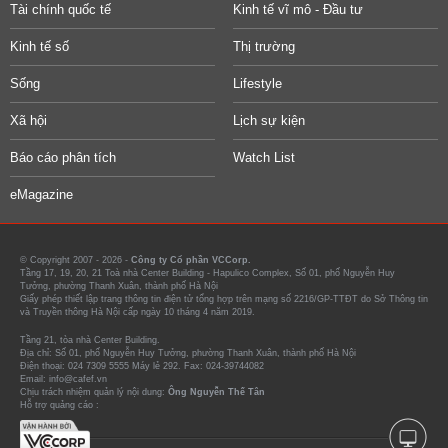
Tài chính quốc tế
Kinh tế vĩ mô - Đầu tư
Kinh tế số
Thị trường
Sống
Lifestyle
Xã hội
Lịch sự kiện
Báo cáo phân tích
Watch List
eMagazine
© Copyright 2007 - 2026 -
Công ty Cổ phần VCCorp.
Tầng 17, 19, 20, 21 Toà nhà Center Building - Hapulico Complex, Số 01, phố Nguyễn Huy
Tưởng, phường Thanh Xuân, thành phố Hà Nội
Giấy phép thiết lập trang thông tin điện tử tổng hợp trên mạng số 2216/GP-TTĐT do Sở Thông tin
và Truyền thông Hà Nội cấp ngày 10 tháng 4 năm 2019.
Tầng 21, tòa nhà Center Building.
Địa chỉ: Số 01, phố Nguyễn Huy Tưởng, phường Thanh Xuân, thành phố Hà Nội
Điện thoại: 024 7309 5555 Máy lẻ 292. Fax: 024-39744082
Email: info@cafef.vn
Chịu trách nhiệm quản lý nội dung:
Ông Nguyễn Thế Tân
Hỗ trợ quảng cáo :