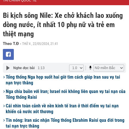
TÀI CHÍNH QUỐC TẾ
Bi kịch sông Nile: Xe chở khách lao xuống
dòng nước, ít nhất 10 phụ nữ và trẻ em
thiệt mạng
THỨ 4 , 22/05/2024, 21:41
Theo T.Đ
-
Nghe đọc bài
1:13
Tổng thống Nga họp suốt hai giờ tìm cách giúp Iran sau vụ tai
nạn trực thăng
Nga chia buồn với Iran; Israel nói không liên quan vụ tai nạn của
Tổng thống Raisi
Cái nhìn toàn cảnh về nền kinh tế Iran ở thời điểm vụ tai nạn
khiến cả nước xót thương
Tin nóng: Iran xác nhận Tổng thống Ebrahim Raisi qua đời trong
tai nạn trực thăng