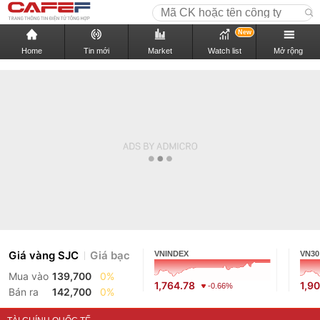
New
Home
Tin mới
Market
Watch list
Mở rộng
Giá vàng SJC
Giá bạc
VNINDEX
VN30
Mua vào
139,700
0%
1,764.78
1,9
-0.66%
Bán ra
142,700
0%