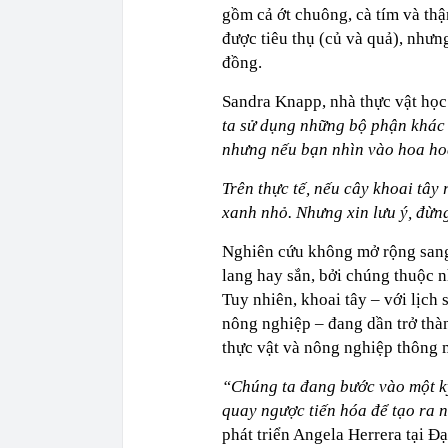
gồm cả ớt chuông, cà tím và thậm
được tiêu thụ (củ và quả), nhưng
đồng.
Sandra Knapp, nhà thực vật học
ta sử dụng những bộ phận khác 
nhưng nếu bạn nhìn vào hoa hoặ
Trên thực tế, nếu cây khoai tâ
xanh nhỏ. Nhưng xin lưu ý, đừn
Nghiên cứu không mở rộng sang
lang hay sắn, bởi chúng thuộc n
Tuy nhiên, khoai tây – với lịch 
nông nghiệp – đang dần trở thàn
thực vật và nông nghiệp thông m
“Chúng ta đang bước vào một kỷ
quay ngược tiến hóa để tạo ra
phát triển Angela Herrera tại Đ