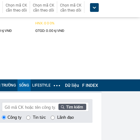
Chọn mã CK
Chọn mã CK
Chọn mã CK
cần theo dõi
cần theo dõi
cần theo dõi
Dữ liệu
F INDEX
Ị TRƯỜNG
SỐNG
LIFESTYLE
Công ty
Tin tức
Lãnh đạo