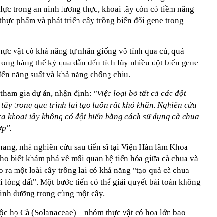
lực trong an ninh lương thực, khoai tây còn có tiềm năng
thực phẩm và phát triển cây trồng biến đổi gene trong
thực vật có khả năng tự nhân giống vô tính qua củ, quá
trong hàng thế kỷ qua dẫn đến tích lũy nhiều đột biến gene
n năng suất và khả năng chống chịu.
tham gia dự án, nhận định:
"Việc loại bỏ tất cả các đột
 tây trong quá trình lai tạo luôn rất khó khăn. Nghiên cứu
ra khoai tây không có đột biến bằng cách sử dụng cà chua
ợp".
ang, nhà nghiên cứu sau tiến sĩ tại Viện Hàn lâm Khoa
o biết khám phá về mối quan hệ tiến hóa giữa cà chua và
o ra một loài cây trồng lai có khả năng "tạo quả cà chua
i lòng đất". Một bước tiến có thể giải quyết bài toán không
dinh dưỡng trong cùng một cây.
uộc họ Cà (Solanaceae) – nhóm thực vật có hoa lớn bao