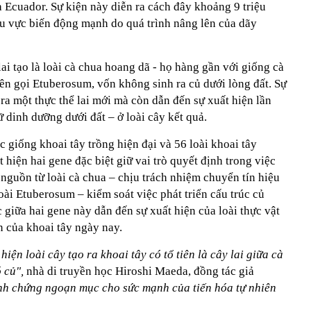
à Ecuador. Sự kiện này diễn ra cách đây khoảng 9 triệu
hu vực biến động mạnh do quá trình nâng lên của dãy
lai tạo là loài cà chua hoang dã - họ hàng gần với giống cà
tên gọi Etuberosum, vốn không sinh ra củ dưới lòng đất. Sự
 ra một thực thể lai mới mà còn dẫn đến sự xuất hiện lần
ữ dinh dưỡng dưới đất – ở loài cây kết quả.
c giống khoai tây trồng hiện đại và 56 loài khoai tây
hiện hai gene đặc biệt giữ vai trò quyết định trong việc
nguồn từ loài cà chua – chịu trách nhiệm chuyển tín hiệu
loài Etuberosum – kiểm soát việc phát triển cấu trúc củ
c giữa hai gene này dẫn đến sự xuất hiện của loài thực vật
ên của khoai tây ngày nay.
hiện loài cây tạo ra khoai tây có tổ tiên là cây lai giữa cà
ó củ",
nhà di truyền học Hiroshi Maeda, đồng tác giả
nh chứng ngoạn mục cho sức mạnh của tiến hóa tự nhiên