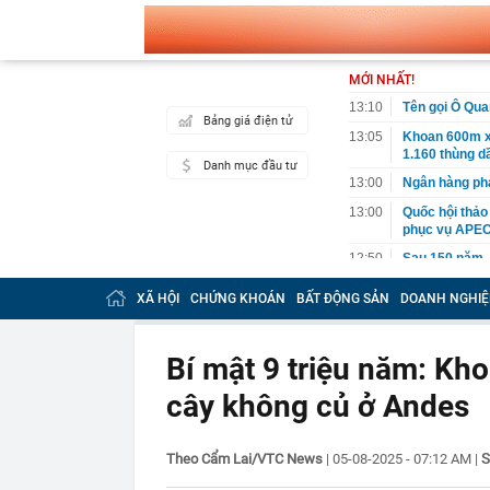
MỚI NHẤT!
13:10
Tên gọi Ô Qua
Bảng giá điện tử
13:05
Khoan 600m x
1.160 thùng dầ
Danh mục đầu tư
13:00
Ngân hàng phá
13:00
Quốc hội thảo
phục vụ APEC
12:50
Sau 150 năm,
12:46
Chính phủ yêu
XÃ HỘI
CHỨNG KHOÁN
BẤT ĐỘNG SẢN
DOANH NGHIỆ
thiểu 65%
12:45
Chủ cửa hàng h
mỗi sáng
Bí mật 9 triệu năm: Kho
12:35
140 cán bộ, ch
cây không củ ở Andes
giờ sáng
12:30
TPHCM hướng đ
đai trên môi 
S
Theo Cẩm Lai/VTC News
|
05-08-2025 - 07:12 AM
|
12:30
Mẫu đồng hồ g
Odyssey và đạ