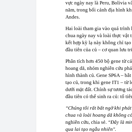
vực ngày nay là Peru, Bolivia v
năm, trong bối cảnh địa hình k
Andes.
Hai loài tham gia vào quá trình 
chua ngày nay và loài thực vật 
kết hợp kỳ lạ này không chỉ tạo
đầu tiên của củ – cơ quan lưu tr
Phân tích hơn 450 bộ gene từ cá
hoang dã, nhóm nghiên cứu phát 
hình thành củ. Gene SP6A – bắt 
tạo củ, trong khi gene IT1 – từ 
dưới mặt đất. Chính sự tương tá
đầu tiên có thể sinh ra củ: tổ ti
“Chúng tôi rất bất ngờ khi phát 
chua và loài hoang dã không c
nghiên cứu, chia sẻ.
“Đây là mi
qua lai tạo ngẫu nhiên".