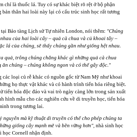
 chí là thuốc lá. Tuy có sự khác biệt rõ rệt ở bộ phận
 bản thân hai loài này lại có cấu trúc sinh học rất tương
 tại Bảo tàng Lịch sử Tự nhiên London, nói thêm:
"Chúng
nhau của hai loài cây – quả cà chua và củ khoai tây –
c lá của chúng, sẽ thấy chúng gần như giống hệt nhau.
y ra quả, trông chúng chẳng khác gì những quả cà chua
g ăn chúng – chúng không ngon và có thể gây độc."
 các loại củ rễ khác có nguồn gốc từ Nam Mỹ như khoai
hững họ thực vật khác và có hành trình tiến hóa riêng biệt.
sử tiến hóa độc đáo và vai trò ngày càng lớn trong sản xuất
h hình mẫu cho các nghiên cứu về di truyền học, tiến hóa
inh trong tương lai.
 nguyên mà kỹ thuật di truyền có thể cho phép chúng ta
 những giống cây mạnh mẽ và bền vững hơn",
nhà sinh học
ại học Cornell nhận định.