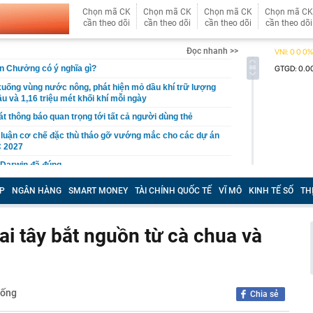
Chọn mã CK
Chọn mã CK
Chọn mã CK
Chọn mã CK
cần theo dõi
cần theo dõi
cần theo dõi
cần theo dõi
Đọc nhanh >>
n Chưởng có ý nghĩa gì?
uống vùng nước nông, phát hiện mỏ dầu khí trữ lượng
u và 1,16 triệu mét khối khí mỗi ngày
t thông báo quan trọng tới tất cả người dùng thẻ
 luận cơ chế đặc thù tháo gỡ vướng mắc cho các dự án
 2027
 Darwin đã đúng
 cầu nâng tỷ lệ sở hữu Nhà nước tại VietinBank lên tối
P
NGÂN HÀNG
SMART MONEY
TÀI CHÍNH QUỐC TẾ
VĨ MÔ
KINH TẾ SỐ
TH
ải sản tiết lộ: Đây là những loại cá họ bán nhiều nhất
ai tây bắt nguồn từ cà chua và
iến sĩ đồng loạt kiểm tra tại 5 block chung cư vào đúng 4
ến công khai quy hoạch, tiến độ giải quyết hồ sơ đất
trường số
ống
Chia sẻ
iá hơn 200 triệu đồng được dàn sao bom tấn The
o diễn Christopher Nolan cùng yêu thích