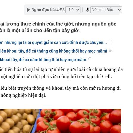
 làm mô hình nhà miền Tây, thu gần nửa tỉ mỗi năm
4:58
Nghe đọc bài
ất đồng bằng sông Cửu Long chính thức được công nhận
chính cấp tỉnh loại I
oại lương thực chính của thế giới, nhưng nguồn gốc
 nơi được tạp chí Mỹ đánh giá đẹp hơn cả Maldives và
òn là một bí ẩn cho đến tận bây giờ.
ng loạt “ông lớn” Sun Group, Vingroup, BIM Group... chọn
ời” nhưng lại là bí quyết giảm cân cực đỉnh được chuyên...
phát triển gần 61.000 căn nhà ở xã hội, doanh nghiệp
hất thị trường đang triển khai đến đâu?
lên khoai tây, để cả tháng cũng không thối hay mọc mầm!
Nhật Bản thích đi nhà tắm công cộng?
 khoai tây, để cả năm không thối hay mọc mầm
“nhà” Sun Group làm 2 khu đô thị 36.000 tỷ đồng tại tỉnh
 tiến hóa từ sự lai tạo tự nhiên giữa loài cà chua hoang dã
t Nam
 một nghiên cứu đột phá vừa công bố trên tạp chí Cell.
 triển khai Vùng phát thải thấp trong Vành đai 1
50 tuổi bị loãng xương, "thủ phạm" có liên quan đến một
 hiểu biết truyền thống về khoai tây mà còn mở ra hướng đi
hiều người rất chuộng vì nhanh và tiện lợi
 nông nghiệp hiện đại.
êm ở khu đô thị bị trộm mất 2 bánh
g bố giá Jaecoo J5 tại Việt Nam