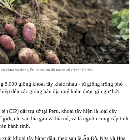
g cà chua và dòng Etuberosum đã tạo ra củ.(Ảnh: Getty)
ng 5.000 giống khoai tây khác nhau - từ giống trồng phổ
hiệp đến các giống bản địa quý hiếm được gìn giữ bởi
 (CIP) đặt trụ sở tại Peru, khoai tây hiện là loại cây
 giới, chỉ sau lúa gạo và lúa mì, và là nguồn cung cấp tinh
rên hành tinh.
n xuất khoai tây hàng đầu, theo sau là Ấn Độ, Nga và Hoa