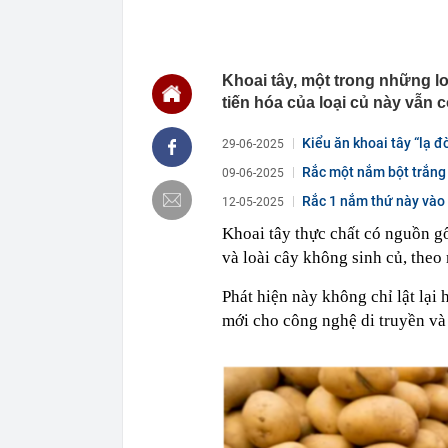
12:28
Bỏ phố về quê
12:19
Tỉnh rộng nh
là đơn vị hành 
Khoai tây, một trong những l
12:16
Việt Nam có 1
tiến hóa của loại củ này vẫn c
Bali, được hà
làm điểm đến
Kiểu ăn khoai tây “lạ đ
29-06-2025
12:15
Từng công bố 
BĐS "khủng" n
Rắc một nắm bột trắng 
09-06-2025
12:15
Vì sao người 
Rắc 1 nắm thứ này vào
12-05-2025
12:14
Doanh nghiệp 
Khoai tây thực chất có nguồn gốc
rộng nhất Việ
và loài cây không sinh củ, theo
12:13
Hà Nội đồng bộ
12:12
Người phụ nữ 
Phát hiện này không chỉ lật lại
món ăn sáng n
mới cho công nghệ di truyền và
12:03
Ô tô đỗ qua đ
12:01
Chốt ngày côn