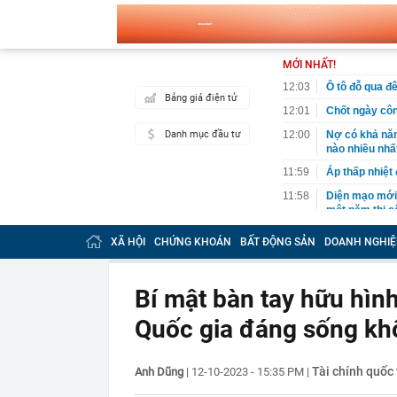
MỚI NHẤT!
12:03
Ô tô đỗ qua đ
Bảng giá điện tử
12:01
Chốt ngày côn
Danh mục đầu tư
12:00
Nợ có khả năn
nào nhiều nhấ
11:59
Áp thấp nhiệt
11:58
Diện mạo mới 
một năm thi c
11:50
Việt Nam có 1
XÃ HỘI
CHỨNG KHOÁN
BẤT ĐỘNG SẢN
DOANH NGHIỆ
516 tỷ đồng/nă
sư
11:46
Doanh nghiệp đ
Bí mật bàn tay hữu hìn
11:44
Khu Đông TP. 
Quốc gia đáng sống kh
trường quý III
11:42
Siêu dự án LRT
thiên tai, sẵ
Tài chính quốc 
Anh Dũng
|
12-10-2023 - 15:35 PM
|
11:42
6 thứ càng kh