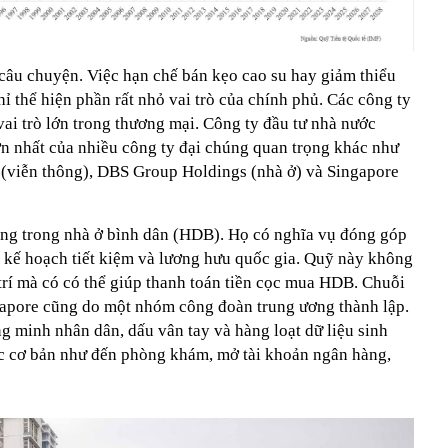
câu chuyện. Việc hạn chế bán kẹo cao su hay giảm thiểu
hỉ thể hiện phần rất nhỏ vai trò của chính phủ. Các công ty
ai trò lớn trong thương mại. Công ty đầu tư nhà nước
n nhất của nhiều công ty đại chúng quan trọng khác như
(viễn thông), DBS Group Holdings (nhà ở) và Singapore
ống trong nhà ở bình dân (HDB). Họ có nghĩa vụ đóng góp
 kế hoạch tiết kiệm và lương hưu quốc gia. Quỹ này không
trí mà có có thể giúp thanh toán tiền cọc mua HDB. Chuỗi
gapore cũng do một nhóm công đoàn trung ương thành lập.
g minh nhân dân, dấu vân tay và hàng loạt dữ liệu sinh
c cơ bản như đến phòng khám, mở tài khoản ngân hàng,