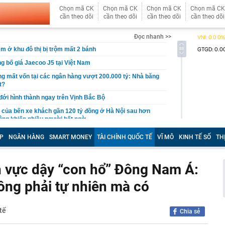
Chọn mã CK
Chọn mã CK
Chọn mã CK
Chọn mã CK
cần theo dõi
cần theo dõi
cần theo dõi
cần theo dõi
Đọc nhanh >>
êm ở khu đô thị bị trộm mất 2 bánh
g bố giá Jaecoo J5 tại Việt Nam
g mất vốn tại các ngân hàng vượt 200.000 tỷ: Nhà băng
t?
 đới hình thành ngay trên Vịnh Bắc Bộ
của bến xe khách gần 120 tỷ đồng ở Hà Nội sau hơn
ông khiến nhiều người bất ngờ
 đại học vùng vừa đạt doanh thu 2.200 tỷ đồng, trả lương
P
NGÂN HÀNG
SMART MONEY
TÀI CHÍNH QUỐC TẾ
VĨ MÔ
KINH TẾ SỐ
TH
m, quy tụ đến 2.443 Thạc sĩ, Tiến sĩ, Phó Giáo sư, Giáo
ịa ốc tập trung vào giá trị thực của thị trường
h vực dậy “con hổ” Đông Nam Á:
Hồ Chí Minh sắp có hàng ngàn căn hộ cao cấp ra thị
ông phải tự nhiên mà có
/2026
 9.000 tỷ tại Phú Quốc: Lộ trình “nghẹt thở” vượt ải
n sàng đưa đoàn tàu đầu tiên chạy thử vào giữa năm 2027
tế
Chia sẻ
ông mua càng dễ giàu