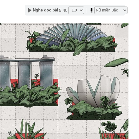
ùng đất nông, phát hiện số vàng trị giá 355.000 tỷ đồng,
hăm dò 100 tấn vàng
5:48
Nghe đọc bài
hách thức' Honda Vision vừa ra mắt: Thiết kế đẹp như SH
34 triệu đồng
i xác minh ô tô đỗ ở khu đô thị bị trộm mất 2 bánh xe
ng Hồng bị sạt do mưa lớn
 ballroom lớn nhất thế giới ở Việt Nam đang thành hình
ện rõ dáng vóc bên bờ biển
 cá không nên ăn: Có bộ phận chứa độc tố, ăn phải có
hận
 tốc cuộc đua bộ nhớ AI với chuẩn HBF mới
từ shipper, tài khoản ngân hàng lập tức hiện lệnh
ơn 28 triệu đồng: Cô gái sinh năm 1990 phải đến công an
7 km gắn 'tường' chống ồn trên Vành đai 3 qua khu đô
h danh Top 3 Công ty công nghệ cung cấp sản phẩm,
ải pháp chuyển đổi số uy tín năm 2026