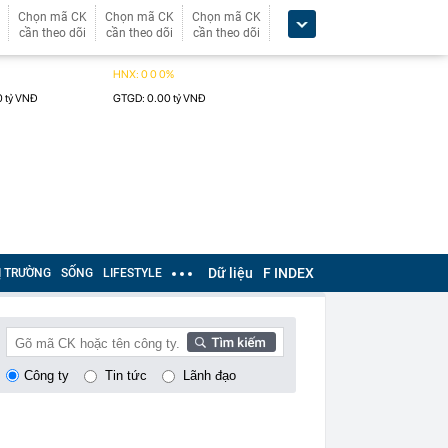
Chọn mã CK
Chọn mã CK
Chọn mã CK
cần theo dõi
cần theo dõi
cần theo dõi
Dữ liệu
F INDEX
Ị TRƯỜNG
SỐNG
LIFESTYLE
Công ty
Tin tức
Lãnh đạo