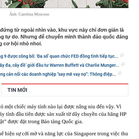
Ảnh: Carolina Moscoso
ứng từ ngoài nhìn vào, khu vực này chỉ đơn giản là
ờng tự do. Nhưng để chuyển mình thành đảo quốc đáng
g cơ hội nhỏ nhoi.
g 9 được công bố: ‘Đa số’ quan chức FED đồng tình tiếp tục...
y đa, cây đề’ giới đầu tư Warren Buffett và Charlie Munger...
ông cản nổi các doanh nghiệp “say mê vay nợ”: Thông điệp...
TIN MỚI
ó một chiếc máy tính nào lại được nâng niu đến vậy. Vì
áy tính đầu tiên được sản xuất từ dây chuyền của hãng HP
vật” được đặt trong Bảo tàng Quốc gia.
hể hiện sự cởi mở và năng lực của Singapore trong việc thu