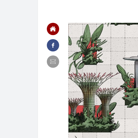
11:41
Khoan xuống v
lộ mục tiêu t
11:37
Chi tiết 'kẻ t
Mode, giá chỉ 
11:37
Công an Hà Nộ
11:36
Đường ven sô
11:33
Tổ hợp sở hữu
“thần tốc”, hi
11:32
3 bộ phận của
thể gây suy t
11:31
SK hynix tăng
11:30
Nhận cuộc gọi 
chuyển tiền h
trình báo
11:30
Cận cảnh gần 
thị TP.HCM
11:28
ETC được vin
dịch vụ và gi