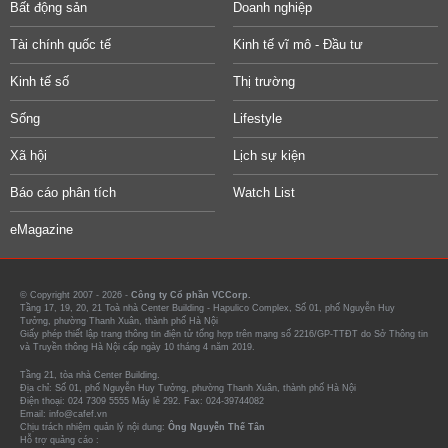
Bất động sản
Doanh nghiệp
Tài chính quốc tế
Kinh tế vĩ mô - Đầu tư
Kinh tế số
Thị trường
Sống
Lifestyle
Xã hội
Lịch sự kiện
Báo cáo phân tích
Watch List
eMagazine
© Copyright 2007 - 2026 -
Công ty Cổ phần VCCorp.
Tầng 17, 19, 20, 21 Toà nhà Center Building - Hapulico Complex, Số 01, phố Nguyễn Huy
Tưởng, phường Thanh Xuân, thành phố Hà Nội
Giấy phép thiết lập trang thông tin điện tử tổng hợp trên mạng số 2216/GP-TTĐT do Sở Thông tin
và Truyền thông Hà Nội cấp ngày 10 tháng 4 năm 2019.
Tầng 21, tòa nhà Center Building.
Địa chỉ: Số 01, phố Nguyễn Huy Tưởng, phường Thanh Xuân, thành phố Hà Nội
Điện thoại: 024 7309 5555 Máy lẻ 292. Fax: 024-39744082
Email: info@cafef.vn
Chịu trách nhiệm quản lý nội dung:
Ông Nguyễn Thế Tân
Hỗ trợ quảng cáo :