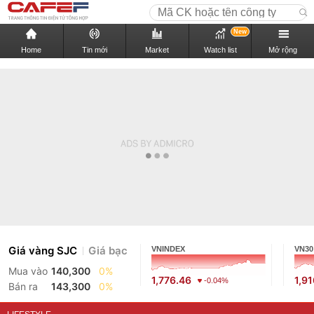
New
Home
Tin mới
Market
Watch list
Mở rộng
Giá vàng SJC
Giá bạc
VNINDEX
VN30
Mua vào
140,300
0%
1,776.46
1,9
-0.04%
Bán ra
143,300
0%