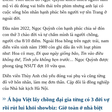
mộ vì dù đóng vai biến thái trên phim nhưng anh lại có
cuộc sống hôn nhân hạnh phúc bên người vợ tên Trang ở
ngoài đời.
Đầu năm 2022, Ngọc Quỳnh còn hạnh phúc chia sẻ đón
con thứ 3 chào đời và tự chấm mình là người chồng,
người cha 8/10 điểm. Ngoài Hoa hồng trên ngực trái, nam
diễn viên sinh năm 1980 còn ghi dấu ấn với loạt phim
như: Hoa cỏ may,
Đi qua ngày giông bão, Tin vào điều
không thể, Tình yêu không hẹn trước...
Ngọc Quỳnh được
phong tặng NSƯT đợt 10 vừa qua.
Diễn viên Thùy Anh chủ yếu đóng vai phụ và cũng từng
đô vỡ hôn nhân, làm mẹ đơn thân. Cặp đôi là đồng nghiệp
của Nhà hát kịch Hà Nội.
Á hậu Việt lấy chồng đại gia từng có 3 đời vợ
rồi rút lui khỏi showbiz: Giờ toàn ở nhà biệt