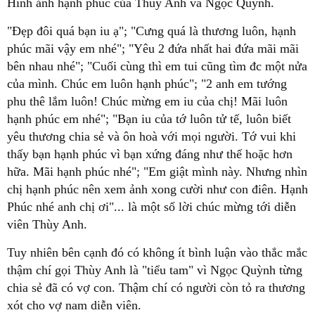
Hình ảnh hạnh phúc của Thùy Anh và Ngọc Quỳnh.
"Đẹp đôi quá bạn iu ạ"; "Cưng quá là thương luôn, hạnh
phúc mãi vậy em nhé"; "Yêu 2 đứa nhất hai đứa mãi mãi
bên nhau nhé"; "Cuối cùng thì em tui cũng tìm đc một nửa
của mình. Chúc em luôn hạnh phúc"; "2 anh em tướng
phu thê lắm luôn! Chúc mừng em iu của chị! Mãi luôn
hạnh phúc em nhé"; "Bạn iu của tớ luôn tử tế, luôn biết
yêu thương chia sẻ và ôn hoà với mọi người. Tớ vui khi
thấy bạn hạnh phúc vì bạn xứng đáng như thế hoặc hơn
hữa. Mãi hạnh phúc nhé"; "Em giật mình này. Nhưng nhìn
chị hạnh phúc nên xem ảnh xong cười như con điên. Hạnh
Phúc nhé anh chị ơi"... là một số lời chúc mừng tới diễn
viên Thùy Anh.
Tuy nhiên bên cạnh đó có không ít bình luận vào thắc mắc
thậm chí gọi Thùy Anh là "tiểu tam" vì Ngọc Quỳnh từng
chia sẻ đã có vợ con. Thậm chí có người còn tỏ ra thương
xót cho vợ nam diễn viên.