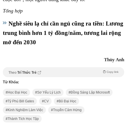
Tổng hợp
Nghề siêu lạ chỉ cần ngủ cũng ra tiền: Lương
trung bình hơn 1 tỷ đồng/năm, tương lai rộng
mở đến 2030
Thùy Anh
Copy link
Theo
Trí Thức Trẻ
Từ Khóa:
Học Đại Học
Sơ Yếu Lý Lịch
Đồng Sáng Lập Microsoft
Tỷ Phú Bill Gates
CV
Bỏ Đại Học
Kinh Nghiệm Làm Việc
Truyền Cảm Hứng
Thành Tích Học Tập