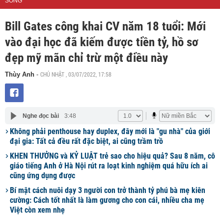
SỐNG
Bill Gates công khai CV năm 18 tuổi: Mới
vào đại học đã kiếm được tiền tỷ, hồ sơ
đẹp mỹ mãn chỉ trừ một điều này
CHỦ NHẬT , 03/07/2022, 17:58
Thùy Anh
-
Nghe đọc bài
3:48
Không phải penthouse hay duplex, đây mới là "gu nhà" của giới
đại gia: Tất cả đều rất đặc biệt, ai cũng trầm trồ
KHEN THƯỞNG và KỶ LUẬT trẻ sao cho hiệu quả? Sau 8 năm, cô
giáo tiếng Anh ở Hà Nội rút ra loạt kinh nghiệm quá hữu ích ai
cũng ứng dụng được
Bí mật cách nuôi dạy 3 người con trở thành tỷ phú bà mẹ kiên
cường: Cách tốt nhất là làm gương cho con cái, nhiều cha mẹ
Việt còn xem nhẹ