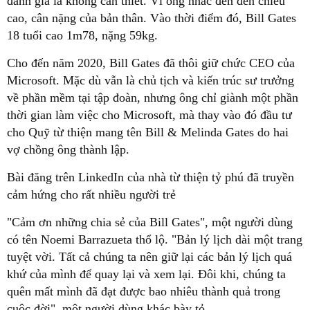
đánh giá là không cần thiết. Vì ông nhắc đến đến chiều
cao, cân nặng của bản thân. Vào thời điểm đó, Bill Gates
18 tuổi cao 1m78, nặng 59kg.
Cho đến năm 2020, Bill Gates đã thôi giữ chức CEO của
Microsoft. Mặc dù vẫn là chủ tịch và kiến trúc sư trưởng
về phần mềm tại tập đoàn, nhưng ông chỉ giành một phần
thời gian làm việc cho Microsoft, mà thay vào đó đầu tư
cho Quỹ từ thiện mang tên Bill & Melinda Gates do hai
vợ chồng ông thành lập.
Bài đăng trên LinkedIn của nhà từ thiện tỷ phú đã truyền
cảm hứng cho rất nhiều người trẻ
"Cảm ơn những chia sẻ của Bill Gates", một người dùng
có tên Noemi Barrazueta thổ lộ. "Bản lý lịch dài một trang
tuyệt vời. Tất cả chúng ta nên giữ lại các bản lý lịch quá
khứ của mình để quay lại và xem lại. Đôi khi, chúng ta
quên mất mình đã đạt được bao nhiêu thành quả trong
cuộc đời", một người dùng khác bày tỏ.