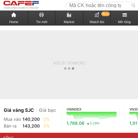
New
Home
Tin mới
Market
Watch list
Mở rộng
Giá vàng SJC
Giá bạc
VNINDEX
VN30
Mua vào
140,200
0%
1,768.06
1,91
0.19%
Bán ra
143,200
0%