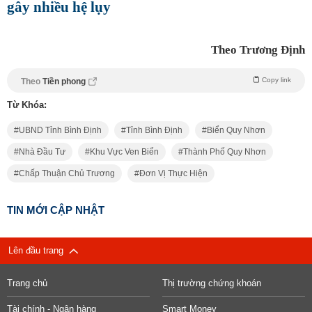
gây nhiều hệ lụy
Theo Trương Định
Copy link
Theo
Tiền phong
Từ Khóa:
UBND Tỉnh Bình Định
Tỉnh Bình Định
Biển Quy Nhơn
Nhà Đầu Tư
Khu Vực Ven Biển
Thành Phố Quy Nhơn
Chấp Thuận Chủ Trương
Đơn Vị Thực Hiện
TIN MỚI CẬP NHẬT
Lên đầu trang
Trang chủ
Thị trường chứng khoán
Tài chính - Ngân hàng
Smart Money