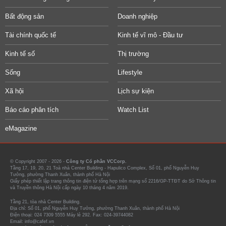
Bất động sản
Doanh nghiệp
Tài chính quốc tế
Kinh tế vĩ mô - Đầu tư
Kinh tế số
Thị trường
Sống
Lifestyle
Xã hội
Lịch sự kiện
Báo cáo phân tích
Watch List
eMagazine
© Copyright 2007 - 2026 -
Công ty Cổ phần VCCorp.
Tầng 17, 19, 20, 21 Toà nhà Center Building - Hapulico Complex, Số 01, phố Nguyễn Huy
Tưởng, phường Thanh Xuân, thành phố Hà Nội
Giấy phép thiết lập trang thông tin điện tử tổng hợp trên mạng số 2216/GP-TTĐT do Sở Thông tin
và Truyền thông Hà Nội cấp ngày 10 tháng 4 năm 2019.
Tầng 21, tòa nhà Center Building.
Địa chỉ: Số 01, phố Nguyễn Huy Tưởng, phường Thanh Xuân, thành phố Hà Nội
Điện thoại: 024 7309 5555 Máy lẻ 292. Fax: 024-39744082
Email: info@cafef.vn