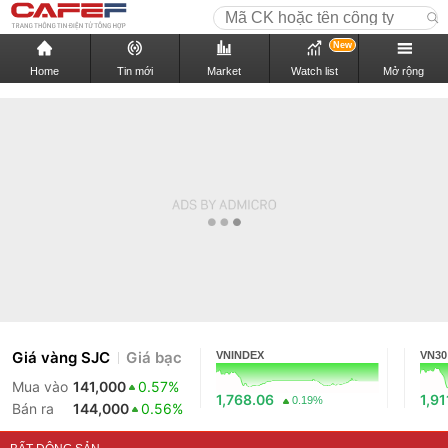
New
Home
Tin mới
Market
Watch list
Mở rộng
Giá vàng SJC
Giá bạc
VNINDEX
VN30
Mua vào
141,000
0.57%
1,768.06
1,91
0.19%
Bán ra
144,000
0.56%