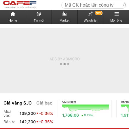
New
Home
Tin mới
Market
Watch list
Mở rộng
Giá vàng SJC
Giá bạc
VNINDEX
VN30
Mua
139,200
-0.36%
1,768.06
1,91
vào
0.19%
Bán ra
142,200
-0.35%