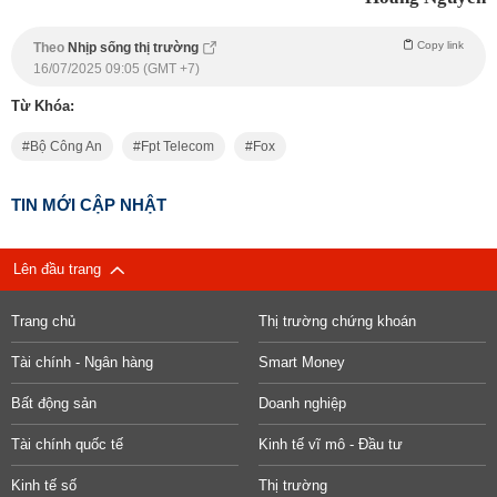
Copy link
Theo
Nhịp sống thị trường
16/07/2025 09:05 (GMT +7)
Từ Khóa:
Bộ Công An
Fpt Telecom
Fox
TIN MỚI CẬP NHẬT
Lên đầu trang
Trang chủ
Thị trường chứng khoán
Tài chính - Ngân hàng
Smart Money
Bất động sản
Doanh nghiệp
Tài chính quốc tế
Kinh tế vĩ mô - Đầu tư
Kinh tế số
Thị trường