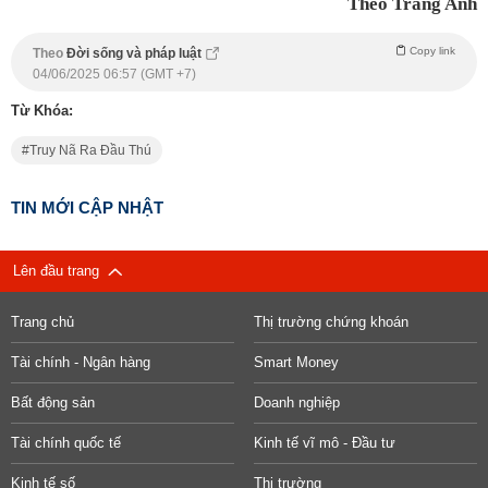
Theo Trang Anh
Copy link
Theo
Đời sống và pháp luật
04/06/2025 06:57 (GMT +7)
Từ Khóa:
Truy Nã Ra Đầu Thú
TIN MỚI CẬP NHẬT
Lên đầu trang
Trang chủ
Thị trường chứng khoán
Tài chính - Ngân hàng
Smart Money
Bất động sản
Doanh nghiệp
Tài chính quốc tế
Kinh tế vĩ mô - Đầu tư
Kinh tế số
Thị trường