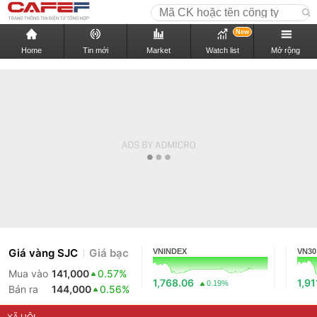
New
Home
Tin mới
Market
Watch list
Mở rộng
Giá vàng SJC
Giá bạc
VNINDEX
VN30
Mua vào
141,000
0.57%
1,768.06
1,91
0.19%
Bán ra
144,000
0.56%