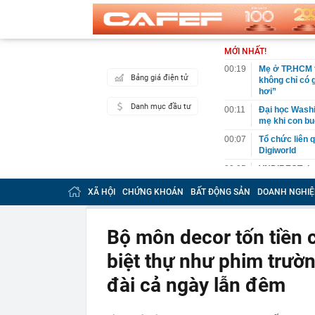
MỚI NHẤT!
00:19
Mẹ ở TP.HCM t
Bảng giá điện tử
không chỉ có 
hơi”
Danh mục đầu tư
00:11
Đại học Washin
mẹ khi con bu
00:07
Tổ chức liên 
Digiworld
00:05
VNDIRECT đưa
khoán
XÃ HỘI
CHỨNG KHOÁN
BẤT ĐỘNG SẢN
DOANH NGHIỆ
00:04
Doanh nghiệp 
đăng ký vào n
00:03
Lịch chốt quy
Bộ môn decor tốn tiền c
tức tiền mặt 
biệt thự như phim trườn
00:02
"Sự thật" về 
00:01
Chuyên gia ch
đài cả ngày lẫn đêm
vào nhịp són
00:01
Giá vàng tăng 