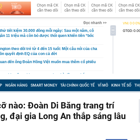
Chọn mã CK
Chọn mã CK
Chọn mã CK
Chọn mã CK
cần theo dõi
cần theo dõi
cần theo dõi
cần theo dõi
Đọc nhanh >>
hử tiết kiệm 30.000 đồng mỗi ngày: Sau một năm, cô
gần 11 triệu mà còn bỏ được thói quen khiến tiền “bốc
gton theo dõi trẻ từ 4 đến 15 tuổi: Một câu nói của cha
ồn quyết định EQ của con cả đời
quan đến ông Đoàn Hồng Việt muốn mua thêm cổ phiếu
 ra khuyến nghị quan trọng cho nhà đầu tư chứng
P
NGÂN HÀNG
SMART MONEY
TÀI CHÍNH QUỐC TẾ
VĨ MÔ
KINH TẾ SỐ
TH
Việt Nam có doanh thu lớn hơn Vingroup, Petrolimex,
hóm 500 doanh nghiệp lớn nhất thế giới
ền cổ tức tuần 10-14/8: Một ngân hàng lớn "lăn chốt", cổ
ỡ nào: Đoàn Di Băng trang trí
cao nhất 100%
g, đại gia Long An thắp sáng lâu
đại gia tâm linh Xuân Trường
ỉ ra một tín hiệu quan trọng cho thấy VN-Index sắp bước
g mới
vọt lên cao nhất 2 tháng, chuyên gia nói gì?