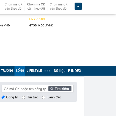
Chọn mã CK
Chọn mã CK
Chọn mã CK
cần theo dõi
cần theo dõi
cần theo dõi
Dữ liệu
F INDEX
Ị TRƯỜNG
SỐNG
LIFESTYLE
Công ty
Tin tức
Lãnh đạo