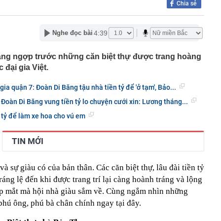
Chia sẻ
00 mét xuống đáy biển, phát hiện mỏ dầu khí trữ lượng
ngoài khơi Việt Nam
inh giao dịch chuyển khoản 35 triệu đồng tới tài khoản
4:39
Nghe đọc bài
SN 1984, thanh niên SN 2000 được mời tới làm việc
 Lan chú ý: Từ 16/10, sân bay có thể mở vali để kiểm tra
choáng ngợp trước những căn biệt thự được trang hoàng
ành khách không có mặt
 đại gia Việt.
báo hiệu phong thủy rất tốt
hất nhì Việt Nam và vợ hơn 4 tuổi của Bình Minh "dính
gia quận 7: Đoàn Di Băng tậu nhà tiền tỷ để 'ở tạm', Bảo...
" từ Việt Nam sang Mỹ
oàn Di Băng vung tiền tỷ lo chuyện cưới xin: Lương tháng...
liên tục trồi lên từ nền nhà, gia chủ gọi người kiểm tra rồi
ải sơ tán
 tỷ để làm xe hoa cho vú em
 700 tỷ giờ bán cà phê ở phường Hoà Hưng (TP.HCM),
iền "vỡ trận"
TIN MỚI
ngủ, người phụ nữ sốt cao liên tục, phổi tổn thương hơn
sĩ cảnh báo mối nguy ít ai ngờ ngay trong nhà
sterD cảnh báo nóng, tuyên bố hành động pháp lý
 sự giàu có của bản thân. Các căn biệt thự, lâu đài tiền tỷ
áng lệ đến khi được trang trí lại càng hoành tráng và lộng
trộm bánh xe ô tô ở khu đô thị Hà Nội
p mắt mà hội nhà giàu sắm về. Cùng ngắm nhìn những
ứng dụng Android có thể âm thầm theo dõi vị trí người
 phú ông, phú bà chân chính ngay tại đây.