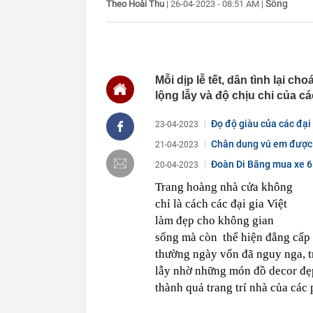
Sống
Theo Hoài Thu
|
26-04-2023 - 08:51 AM
|
00:01
Khoan sâu 4.7
500 triệu m3 
23:43
Công an xác m
người phụ nữ 
23:40
Ai sắp đi Thái
Mỗi dịp lễ tết, dân tình lại 
ngay cả khi h
lộng lẫy và độ chịu chi của các
23:25
4 vật vào nhà 
23:18
Hoa hậu đẹp n
Đọ độ giàu của các đại 
23-04-2023
nhau như sam
Chân dung vú em được Đ
21-04-2023
23:10
Chất lỏng đen 
cả khu phố ph
Đoàn Di Băng mua xe 6
20-04-2023
23:01
Nam diễn viên
Trang hoàng nhà cửa không
vừa mở quán l
chỉ là cách các đại gia Việt
22:59
Bật điều hòa 
một nửa: Bác 
làm đẹp cho không gian
22:53
Quang Hùng Ma
sống mà còn thể hiện đẳng cấp và
thường ngày vốn đã nguy nga, tr
22:48
Danh tính tên 
lẫy nhờ những món đồ decor đẹ
22:42
Cảnh báo các 
dùng
thành quả trang trí nhà của các