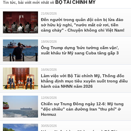
BỘ TÀI CHÍNH MỸ
Tin tức, bài viết mới nhất về
21/06/2026
Đến người trong quân đội còn bị lừa đảo
sở hữu kỳ nghỉ, "nước mắt cứ rơi, tiền
càng chảy" - Chuyện không chỉ Việt Nam!
18/06/2026
Ông Trump dựng 'bức tường cấm vận',
xuất khẩu từ Mỹ sang Cuba tăng gấp 3
16/06/2026
Làm việc với Bộ Tài chính Mỹ, Thống đốc
khẳng định mục tiêu xuyên suốt trong điều
hành của NHNN năm 2026
12/06/2026
Chiến sự Trung Đông ngày 12-6: Mỹ tung
"độc chiêu" cản đường Iran "thu phí" ở
Hormuz
30/05/2026