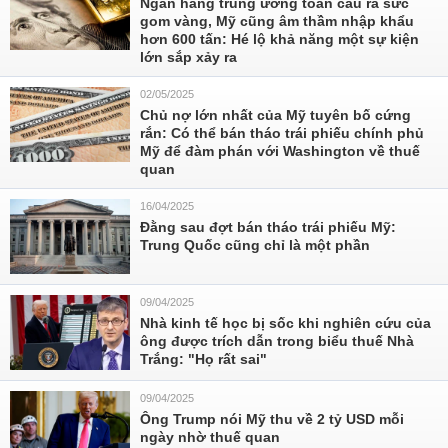
Ngân hàng trung ương toàn cầu ra sức
gom vàng, Mỹ cũng âm thầm nhập khẩu
hơn 600 tấn: Hé lộ khả năng một sự kiện
lớn sắp xảy ra
02/05/2025
Chủ nợ lớn nhất của Mỹ tuyên bố cứng
rắn: Có thể bán tháo trái phiếu chính phủ
Mỹ để đàm phán với Washington về thuế
quan
16/04/2025
Đằng sau đợt bán tháo trái phiếu Mỹ:
Trung Quốc cũng chỉ là một phần
09/04/2025
Nhà kinh tế học bị sốc khi nghiên cứu của
ông được trích dẫn trong biểu thuế Nhà
Trắng: "Họ rất sai"
09/04/2025
Ông Trump nói Mỹ thu về 2 tỷ USD mỗi
ngày nhờ thuế quan