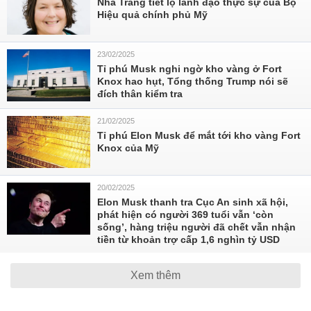
Nhà Trắng tiết lộ lãnh đạo thực sự của Bộ
Hiệu quả chính phủ Mỹ
23/02/2025
Tỉ phú Musk nghi ngờ kho vàng ở Fort
Knox hao hụt, Tổng thống Trump nói sẽ
đích thân kiểm tra
21/02/2025
Tỉ phú Elon Musk để mắt tới kho vàng Fort
Knox của Mỹ
20/02/2025
Elon Musk thanh tra Cục An sinh xã hội,
phát hiện có người 369 tuổi vẫn ‘còn
sống’, hàng triệu người đã chết vẫn nhận
tiền từ khoản trợ cấp 1,6 nghìn tỷ USD
Xem thêm