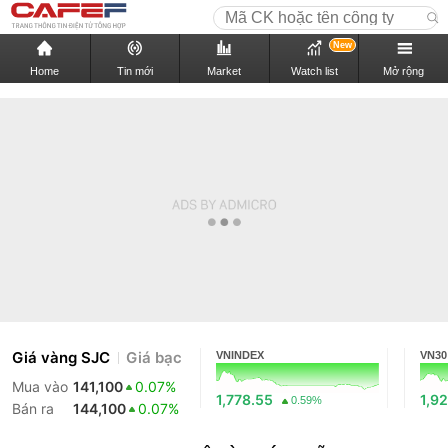
New
Home
Tin mới
Market
Watch list
Mở rộng
Giá vàng SJC
Giá bạc
VNINDEX
VN30
Mua vào
141,100
0.07%
1,778.55
1,9
0.59%
Bán ra
144,100
0.07%