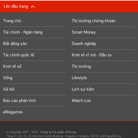
Lên đầu trang
Trang chủ
Thị trường chứng khoán
Tài chính - Ngân hàng
Smart Money
Bất động sản
Doanh nghiệp
Tài chính quốc tế
Kinh tế vĩ mô - Đầu tư
Kinh tế số
Thị trường
Sống
Lifestyle
Xã hội
Lịch sự kiện
Báo cáo phân tích
Watch List
eMagazine
© Copyright 2007 - 2026 -
Công ty Cổ phần VCCorp.
Tầng 17, 19, 20, 21 Toà nhà Center Building - Hapulico Complex, Số 01, phố Nguyễn Huy