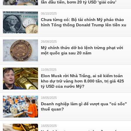
lần đầu tiên, bơm 20 tỷ USD ‘giải cứu’
06/10/2025
Chưa từng có: Bộ tài chính Mỹ phác thảo
hình Tổng thống Donald Trump lên tiền xu
26/08/2025
Mỹ chính thức dỡ bỏ lệnh trừng phạt với
một quốc gia sau 20 năm
11/06/2025
Elon Musk rời Nhà Trắng, ai sẽ kiểm toán
kho dự trữ vàng hơn 8.000 tấn, trị giá 425
tỷ USD của nước Mỹ?
18/05/2025
Doanh nghiệp làm gì để vượt qua "cú sốc"
thuế quan?
16/05/2025