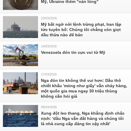
Mỹ, Ukraine thêm “nản lòng”
23/03/2026
Mỹ bất ngờ nới lệnh trừng phạt, Iran lập
tức tuyên bố: Chúng tôi chẳng còn giọt
dầu thừa nào để bán
19/03/2026
Venezuela đón tin cực vui từ Mỹ
17/03/2026
Nga đón tin không thể vui hơn: Dầu thô
chiết khấu 'mỏng như giấy' vẫn cháy hàng,
một quốc gia mua ngay 30 triệu thùng
không cần hỏi giá
08/03/2026
Xung đột leo thang, Nga khẳng định chắc
nịch: 'dầu Nga vẫn đắt hàng và chúng tôi
là nhà cung cấp đáng tin cậy nhất'