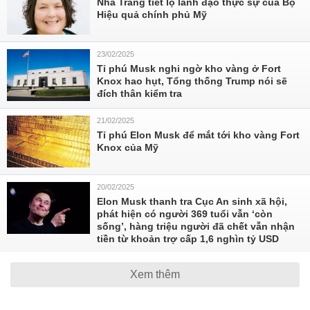
Nhà Trắng tiết lộ lãnh đạo thực sự của Bộ
Hiệu quả chính phủ Mỹ
23/02/2025
Tỉ phú Musk nghi ngờ kho vàng ở Fort
Knox hao hụt, Tổng thống Trump nói sẽ
đích thân kiểm tra
21/02/2025
Tỉ phú Elon Musk để mắt tới kho vàng Fort
Knox của Mỹ
20/02/2025
Elon Musk thanh tra Cục An sinh xã hội,
phát hiện có người 369 tuổi vẫn ‘còn
sống’, hàng triệu người đã chết vẫn nhận
tiền từ khoản trợ cấp 1,6 nghìn tỷ USD
Xem thêm