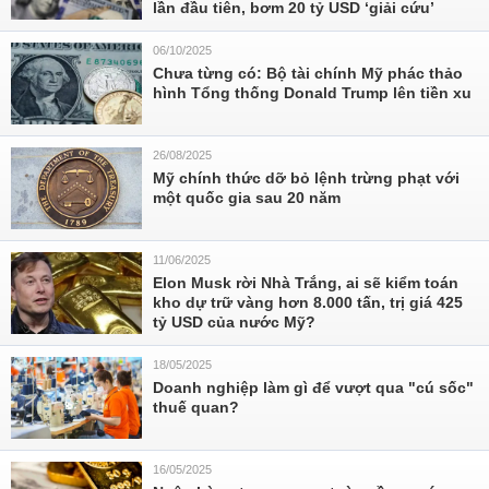
lần đầu tiên, bơm 20 tỷ USD ‘giải cứu’
06/10/2025
Chưa từng có: Bộ tài chính Mỹ phác thảo
hình Tổng thống Donald Trump lên tiền xu
26/08/2025
Mỹ chính thức dỡ bỏ lệnh trừng phạt với
một quốc gia sau 20 năm
11/06/2025
Elon Musk rời Nhà Trắng, ai sẽ kiểm toán
kho dự trữ vàng hơn 8.000 tấn, trị giá 425
tỷ USD của nước Mỹ?
18/05/2025
Doanh nghiệp làm gì để vượt qua "cú sốc"
thuế quan?
16/05/2025