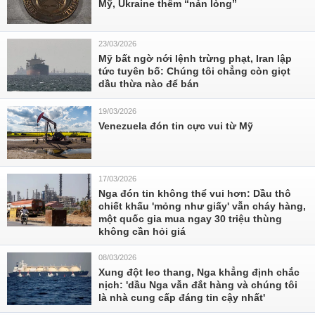
Mỹ, Ukraine thêm “nản lòng”
23/03/2026
Mỹ bất ngờ nới lệnh trừng phạt, Iran lập
tức tuyên bố: Chúng tôi chẳng còn giọt
dầu thừa nào để bán
19/03/2026
Venezuela đón tin cực vui từ Mỹ
17/03/2026
Nga đón tin không thể vui hơn: Dầu thô
chiết khấu 'mỏng như giấy' vẫn cháy hàng,
một quốc gia mua ngay 30 triệu thùng
không cần hỏi giá
08/03/2026
Xung đột leo thang, Nga khẳng định chắc
nịch: 'dầu Nga vẫn đắt hàng và chúng tôi
là nhà cung cấp đáng tin cậy nhất'