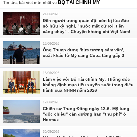
BỘ TÀI CHÍNH MỸ
Tin tức, bài viết mới nhất về
21/06/2026
Đến người trong quân đội còn bị lừa đảo
sở hữu kỳ nghỉ, "nước mắt cứ rơi, tiền
càng chảy" - Chuyện không chỉ Việt Nam!
18/06/2026
Ông Trump dựng 'bức tường cấm vận',
xuất khẩu từ Mỹ sang Cuba tăng gấp 3
16/06/2026
Làm việc với Bộ Tài chính Mỹ, Thống đốc
khẳng định mục tiêu xuyên suốt trong điều
hành của NHNN năm 2026
12/06/2026
Chiến sự Trung Đông ngày 12-6: Mỹ tung
"độc chiêu" cản đường Iran "thu phí" ở
Hormuz
30/05/2026