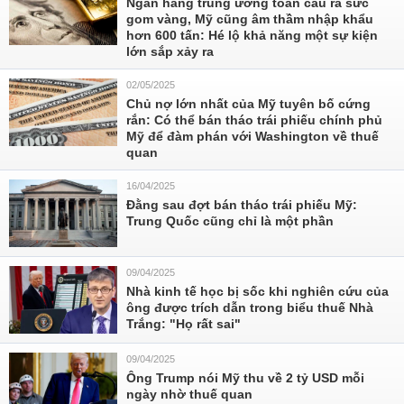
Ngân hàng trung ương toàn cầu ra sức
gom vàng, Mỹ cũng âm thầm nhập khẩu
hơn 600 tấn: Hé lộ khả năng một sự kiện
lớn sắp xảy ra
02/05/2025
Chủ nợ lớn nhất của Mỹ tuyên bố cứng
rắn: Có thể bán tháo trái phiếu chính phủ
Mỹ để đàm phán với Washington về thuế
quan
16/04/2025
Đằng sau đợt bán tháo trái phiếu Mỹ:
Trung Quốc cũng chỉ là một phần
09/04/2025
Nhà kinh tế học bị sốc khi nghiên cứu của
ông được trích dẫn trong biểu thuế Nhà
Trắng: "Họ rất sai"
09/04/2025
Ông Trump nói Mỹ thu về 2 tỷ USD mỗi
ngày nhờ thuế quan