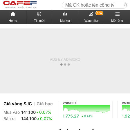
New
Home
Tin mới
Market
Watch list
Mở rộng
Giá vàng SJC
Giá bạc
VNINDEX
VN30
Mua vào
141,100
0.07%
1,775.27
1,9
0.41%
Bán ra
144,100
0.07%