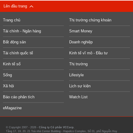
Lên đầu trang
Trang chủ
Thị trường chứng khoán
Tài chính - Ngân hàng
Smart Money
Bất động sản
Doanh nghiệp
Tài chính quốc tế
Kinh tế vĩ mô - Đầu tư
Kinh tế số
Thị trường
Sống
Lifestyle
Xã hội
Lịch sự kiện
Báo cáo phân tích
Watch List
eMagazine
© Copyright 2007 - 2026 -
Công ty Cổ phần VCCorp.
Tầng 17, 19, 20, 21 Toà nhà Center Building - Hapulico Complex, Số 01, phố Nguyễn Huy