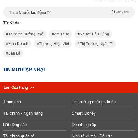
Copy link
Theo
Người lao động
Từ Khóa:
Thức Ăn Đường Phố
Ẩm Thực
Người Tiêu Dùng
Kinh Doanh
Thương Hiệu Việt
Thị Trường Ngàn Tỉ
Bán Lẻ
TIN MỚI CẬP NHẬT
Lên đầu trang
Trang chủ
Thị trường chứng khoán
Tài chính - Ngân hàng
Smart Money
Bất động sản
Doanh nghiệp
Tài chính quốc tế
Kinh tế vĩ mô - Đầu tư