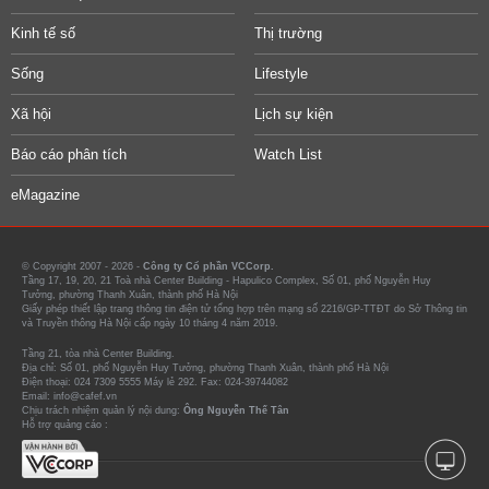
Kinh tế số
Thị trường
Sống
Lifestyle
Xã hội
Lịch sự kiện
Báo cáo phân tích
Watch List
eMagazine
© Copyright 2007 - 2026 -
Công ty Cổ phần VCCorp.
Tầng 17, 19, 20, 21 Toà nhà Center Building - Hapulico Complex, Số 01, phố Nguyễn Huy
Tưởng, phường Thanh Xuân, thành phố Hà Nội
Giấy phép thiết lập trang thông tin điện tử tổng hợp trên mạng số 2216/GP-TTĐT do Sở Thông tin
và Truyền thông Hà Nội cấp ngày 10 tháng 4 năm 2019.
Tầng 21, tòa nhà Center Building.
Địa chỉ: Số 01, phố Nguyễn Huy Tưởng, phường Thanh Xuân, thành phố Hà Nội
Điện thoại: 024 7309 5555 Máy lẻ 292. Fax: 024-39744082
Email: info@cafef.vn
Chịu trách nhiệm quản lý nội dung:
Ông Nguyễn Thế Tân
Hỗ trợ quảng cáo :