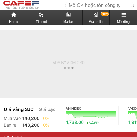
New
Home
Tin mới
Market
Watch list
Mở rộng
Giá vàng SJC
Giá bạc
VNINDEX
VN30
Mua vào
140,200
0%
1,768.06
1,91
0.19%
Bán ra
143,200
0%