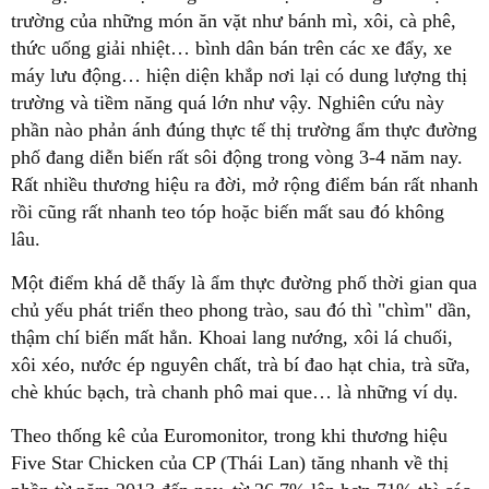
trường của những món ăn vặt như bánh mì, xôi, cà phê,
thức uống giải nhiệt… bình dân bán trên các xe đẩy, xe
máy lưu động… hiện diện khắp nơi lại có dung lượng thị
trường và tiềm năng quá lớn như vậy. Nghiên cứu này
phần nào phản ánh đúng thực tế thị trường ẩm thực đường
phố đang diễn biến rất sôi động trong vòng 3-4 năm nay.
Rất nhiều thương hiệu ra đời, mở rộng điểm bán rất nhanh
rồi cũng rất nhanh teo tóp hoặc biến mất sau đó không
lâu.
Một điểm khá dễ thấy là ẩm thực đường phố thời gian qua
chủ yếu phát triển theo phong trào, sau đó thì "chìm" dần,
thậm chí biến mất hẳn. Khoai lang nướng, xôi lá chuối,
xôi xéo, nước ép nguyên chất, trà bí đao hạt chia, trà sữa,
chè khúc bạch, trà chanh phô mai que… là những ví dụ.
Theo thống kê của Euromonitor, trong khi thương hiệu
Five Star Chicken của CP (Thái Lan) tăng nhanh về thị