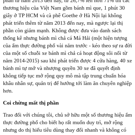
phần từ năm 2013 đến nay, từ 26,7% lên hơn 71% thì các
thương hiệu của Việt Nam gồm bánh mì que, 1 phút 30
giây ở TP HCM và cà phê Goethe ở Hà Nội lại không
phát triển thêm từ năm 2013 đến nay, mà ngược lại thị
phần còn giảm mạnh. Không được đưa vào danh sách
thống kê nhưng bánh mì chả cá Má Hải (một hiện tượng
của ẩm thực đường phố vài năm trước - kéo theo sự ra đời
của một số chuỗi xe bánh mì chả cá hoạt động sôi nổi từ
năm 2014-2015) sau khi phát triển được 4 cửa hàng, 40 xe
bánh mì tự mở và nhượng quyền 30 xe đã quyết định
không tiếp tục mở rộng quy mô mà tập trung chuẩn hóa
khâu nhân sự, quản trị để hướng tới làm ăn chuyên nghiệp
hơn.
Coi chừng mất thị phần
Trao đổi với chúng tôi, chủ sở hữu một số thương hiệu ẩm
thực đường phố cho biết họ rất muốn duy trì, mở rộng
nhưng do thị hiếu tiêu dùng thay đổi nhanh và không có