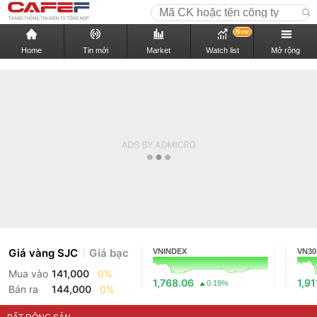
New
Home
Tin mới
Market
Watch list
Mở rộng
Giá vàng SJC
Giá bạc
VNINDEX
VN30
Mua vào
141,000
0%
1,768.06
1,91
0.19%
Bán ra
144,000
0%