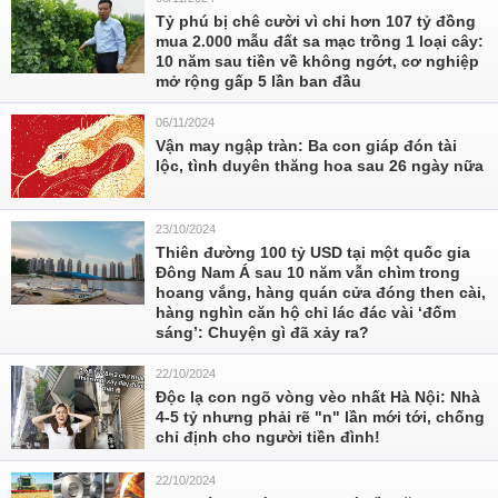
Tỷ phú bị chê cười vì chi hơn 107 tỷ đồng
mua 2.000 mẫu đất sa mạc trồng 1 loại cây:
10 năm sau tiền về không ngớt, cơ nghiệp
mở rộng gấp 5 lần ban đầu
06/11/2024
Vận may ngập tràn: Ba con giáp đón tài
lộc, tình duyên thăng hoa sau 26 ngày nữa
23/10/2024
Thiên đường 100 tỷ USD tại một quốc gia
Đông Nam Á sau 10 năm vẫn chìm trong
hoang vắng, hàng quán cửa đóng then cài,
hàng nghìn căn hộ chỉ lác đác vài ‘đốm
sáng’: Chuyện gì đã xảy ra?
22/10/2024
Độc lạ con ngõ vòng vèo nhất Hà Nội: Nhà
4-5 tỷ nhưng phải rẽ "n" lần mới tới, chống
chỉ định cho người tiền đình!
22/10/2024