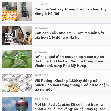
04/10/2024
Căn nhà 5m2 xây 4 tầng được rao bán 1 tỷ
đồng ở Hà Nội
25/09/2024
Cận cảnh căn nhà 7m2 được rao bán với
giá hơn 1 tỷ đồng ở Hà Nội
24/09/2024
Nhìn lại quá trình chuyển dịch của dự án
đô thị tỷ USD tại Bắc Ninh từ Công đoàn
Vietinbank sang Phú Mỹ Hưng
16/09/2024
VIS Rating: Khoảng 1.800 tỷ đồng trái
phiếu đáo hạn trong tháng 9 có rủi ro chậm
trả nợ gốc
13/09/2024
Một khi Fed cắt giảm lãi suất, thị trường
châu Á sẽ là ‘mỏ vàng’ cơ hội: Vậy tại sao