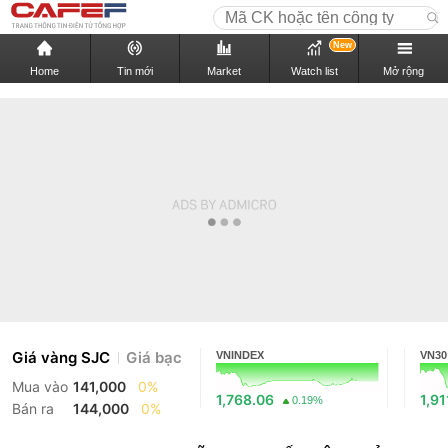
New
Home
Tin mới
Market
Watch list
Mở rộng
Giá vàng SJC
Giá bạc
VNINDEX
VN30
Mua vào
141,000
0%
1,768.06
1,91
0.19%
Bán ra
144,000
0%