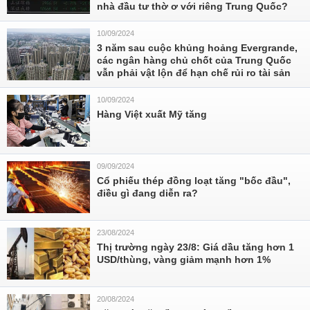
nhà đầu tư thờ ơ với riêng Trung Quốc?
10/09/2024
3 năm sau cuộc khủng hoảng Evergrande,
các ngân hàng chủ chốt của Trung Quốc
vẫn phải vật lộn để hạn chế rủi ro tài sản
10/09/2024
Hàng Việt xuất Mỹ tăng
09/09/2024
Cổ phiếu thép đồng loạt tăng "bốc đầu",
điều gì đang diễn ra?
23/08/2024
Thị trường ngày 23/8: Giá dầu tăng hơn 1
USD/thùng, vàng giảm mạnh hơn 1%
20/08/2024