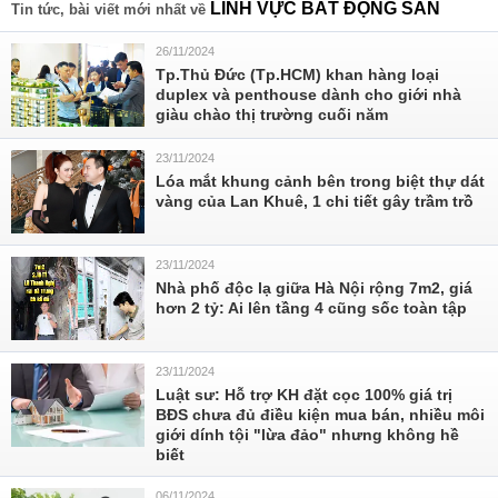
LĨNH VỰC BẤT ĐỘNG SẢN
Tin tức, bài viết mới nhất về
26/11/2024
Tp.Thủ Đức (Tp.HCM) khan hàng loại
duplex và penthouse dành cho giới nhà
giàu chào thị trường cuối năm
23/11/2024
Lóa mắt khung cảnh bên trong biệt thự dát
vàng của Lan Khuê, 1 chi tiết gây trầm trồ
23/11/2024
Nhà phố độc lạ giữa Hà Nội rộng 7m2, giá
hơn 2 tỷ: Ai lên tầng 4 cũng sốc toàn tập
23/11/2024
Luật sư: Hỗ trợ KH đặt cọc 100% giá trị
BĐS chưa đủ điều kiện mua bán, nhiều môi
giới dính tội "lừa đảo" nhưng không hề
biết
06/11/2024