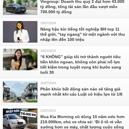
Vingroup: Doanh thu quý 2 đạt hơn 43.000
tỷ đồng, tổng tài sản lần đầu vượt mốc
700.000 tỷ đồng
19/07/2024
Nàng hậu kín tiếng tốt nghiệp ĐH top 11
thế giới, "tay ngang" từ một ngành với thu
nhập lên đến 100 triệu
18/07/2024
“6 KHÔNG” giúp tôi trở thành người tiêu
tiền khôn ngoan, không còn phải nỗ lực
tiết kiệm trong tuyệt vọng khi bước sang
tuổi 30
16/07/2024
Phân khúc bất động sản nào sẽ tăng giá
mạnh nhất khi các Luật có hiệu lực từ 1/8
12/07/2024
Mua Kia Morning cũ dùng 10 năm odo hơn
210.000km, chủ xe chia sẻ: ‘Đi ô tô rẻ vẫn
sướng hơn xe máy, chất lượng cuộc sống