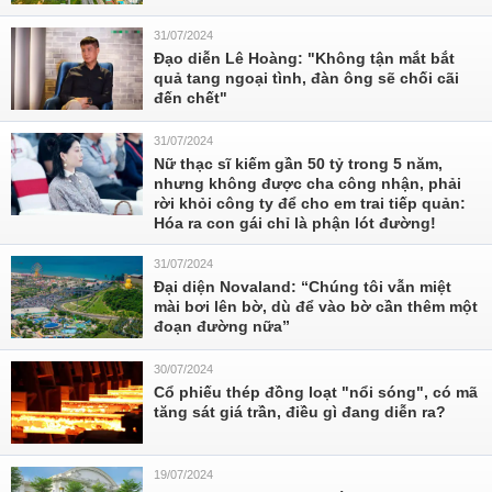
31/07/2024
Đạo diễn Lê Hoàng: "Không tận mắt bắt
quả tang ngoại tình, đàn ông sẽ chối cãi
đến chết"
31/07/2024
Nữ thạc sĩ kiếm gần 50 tỷ trong 5 năm,
nhưng không được cha công nhận, phải
rời khỏi công ty để cho em trai tiếp quản:
Hóa ra con gái chỉ là phận lót đường!
31/07/2024
Đại diện Novaland: “Chúng tôi vẫn miệt
mài bơi lên bờ, dù để vào bờ cần thêm một
đoạn đường nữa”
30/07/2024
Cổ phiếu thép đồng loạt "nổi sóng", có mã
tăng sát giá trần, điều gì đang diễn ra?
19/07/2024