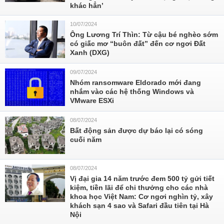
khác hẳn’
10/07/2024
Ông Lương Trí Thìn: Từ cậu bé nghèo sớm
có giấc mơ “buôn đất” đến cơ ngơi Đất
Xanh (DXG)
09/07/2024
Nhóm ransomware Eldorado mới đang
nhắm vào các hệ thống Windows và
VMware ESXi
08/07/2024
Bất động sản được dự báo lại có sóng
cuối năm
08/07/2024
Vị đại gia 14 năm trước đem 500 tỷ gửi tiết
kiệm, tiền lãi để chi thưởng cho các nhà
khoa học Việt Nam: Cơ ngơi nghìn tỷ, xây
khách sạn 4 sao và Safari đầu tiên tại Hà
Nội