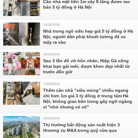
Căn nhà mặt tiền 1m xây 8 tầng được rao
bán 5 tỷ đồng ở Hà Nội
15/08/2024
Nhà trong ngõ siêu hẹp giá 5 tỷ đồng ở Hà
Nội, người dân phải khoét tường để xe
máy ra vào
15/08/2024
Sau 3 lần đổ vỡ hôn nhân, Hiệp Gà công
khai bạn gái mới, được khen đẹp nhất từ
trước đến giờ
14/08/2024
Thêm căn nhà "siêu mỏng" chiều ngang
chỉ hơn 1m giá 3 tỷ đồng ở trung tâm Hà
Nội, không gian bên trong gây ngỡ ngàng
vì "nhỏ nhưng có võ"
03/08/2024
Thị trường bất động sản xuất hiện 3
thương vụ M&A trong quý vừa qua