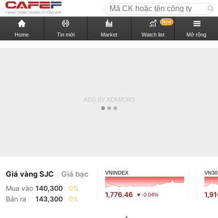
New
Home
Tin mới
Market
Watch list
Mở rộng
Giá vàng SJC
Giá bạc
VNINDEX
VN30
Mua vào
140,300
0%
1,776.46
1,9
-0.04%
Bán ra
143,300
0%