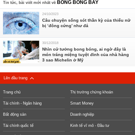
BONG BÓNG BAY
Tin tức, bài viết mới nhất về
24/10/2023
Câu chuyện sống sót thần kỳ của thiếu nữ
bị ‘đông cứng’ như đá
30/12/2018
Nhìn cứ tưởng bong bóng, ai ngờ đây là
món tráng miệng tuyệt đỉnh của nhà hàng
3 sao Michelin ở Mỹ
Lên đầu trang
Trang chủ
Thị trường chứng khoán
Tài chính - Ngân hàng
Smart Money
Bất động sản
Doanh nghiệp
Tài chính quốc tế
Kinh tế vĩ mô - Đầu tư