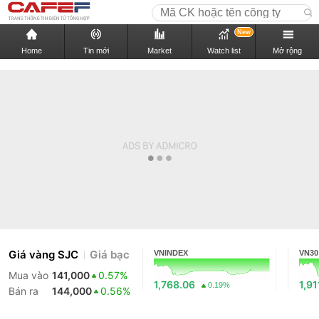
New
Home
Tin mới
Market
Watch list
Mở rộng
Giá vàng SJC
Giá bạc
VNINDEX
VN30
Mua vào
141,000
0.57%
1,768.06
1,91
0.19%
Bán ra
144,000
0.56%