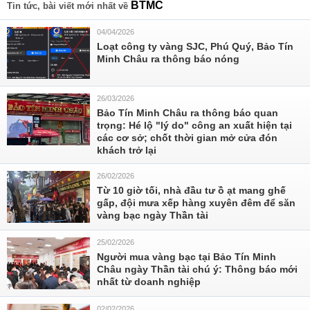
BTMC
Tin tức, bài viết mới nhất về
04/04/2026
Loạt công ty vàng SJC, Phú Quý, Bảo Tín
Minh Châu ra thông báo nóng
26/03/2026
Bảo Tín Minh Châu ra thông báo quan
trọng: Hé lộ "lý do" công an xuất hiện tại
các cơ sở; chốt thời gian mở cửa đón
khách trở lại
26/02/2026
Từ 10 giờ tối, nhà đầu tư ồ ạt mang ghế
gấp, đội mưa xếp hàng xuyên đêm để săn
vàng bạc ngày Thần tài
25/02/2026
Người mua vàng bạc tại Bảo Tín Minh
Châu ngày Thần tài chú ý: Thông báo mới
nhất từ doanh nghiệp
02/02/2026