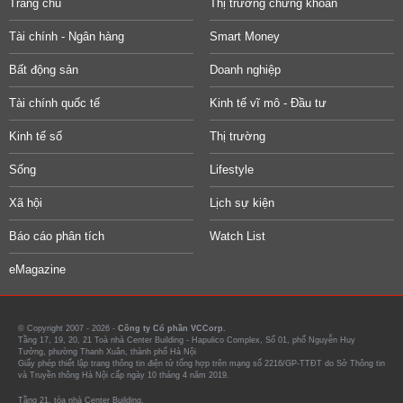
Trang chủ
Thị trường chứng khoán
Tài chính - Ngân hàng
Smart Money
Bất động sản
Doanh nghiệp
Tài chính quốc tế
Kinh tế vĩ mô - Đầu tư
Kinh tế số
Thị trường
Sống
Lifestyle
Xã hội
Lịch sự kiện
Báo cáo phân tích
Watch List
eMagazine
© Copyright 2007 - 2026 -
Công ty Cổ phần VCCorp.
Tầng 17, 19, 20, 21 Toà nhà Center Building - Hapulico Complex, Số 01, phố Nguyễn Huy
Tưởng, phường Thanh Xuân, thành phố Hà Nội
Giấy phép thiết lập trang thông tin điện tử tổng hợp trên mạng số 2216/GP-TTĐT do Sở Thông tin
và Truyền thông Hà Nội cấp ngày 10 tháng 4 năm 2019.
Tầng 21, tòa nhà Center Building.