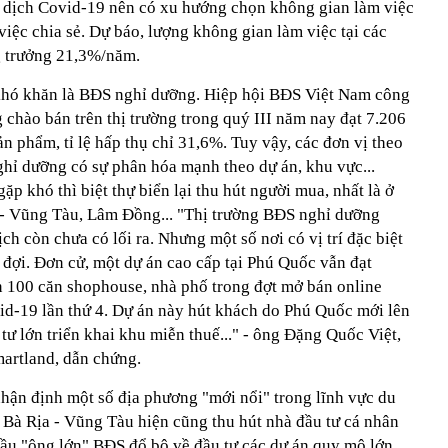
g dịch Covid-19 nên có xu hướng chọn không gian làm việc
iệc chia sẻ. Dự báo, lượng không gian làm việc tại các
g trưởng 21,3%/năm.
hó khăn là BĐS nghỉ dưỡng. Hiệp hội BĐS Việt Nam công
chào bán trên thị trường trong quý III năm nay đạt 7.206
ản phẩm, tỉ lệ hấp thụ chỉ 31,6%. Tuy vậy, các đơn vị theo
ghỉ dưỡng có sự phân hóa mạnh theo dự án, khu vực...
p khó thì biệt thự biển lại thu hút người mua, nhất là ở
 - Vũng Tàu, Lâm Đồng... "Thị trường BĐS nghỉ dưỡng
ch còn chưa có lối ra. Nhưng một số nơi có vị trí đặc biệt
 đợi. Đơn cử, một dự án cao cấp tại Phú Quốc vẫn đạt
n 100 căn shophouse, nhà phố trong đợt mở bán online
vid-19 lần thứ 4. Dự án này hút khách do Phú Quốc mới lên
tư lớn triển khai khu miễn thuế..." - ông Đặng Quốc Việt,
artland, dẫn chứng.
nhận định một số địa phương "mới nổi" trong lĩnh vực du
Bà Rịa - Vũng Tàu hiện cũng thu hút nhà đầu tư cá nhân
đầu "ông lớn" BĐS đổ bộ về đầu tư các dự án quy mô lớn.