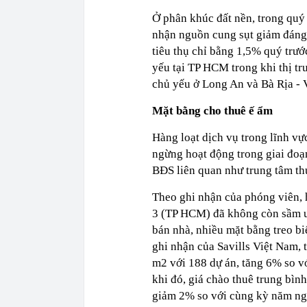
Ở phân khúc đất nền, trong quý 
nhận nguồn cung sụt giảm đáng 
tiêu thụ chỉ bằng 1,5% quý trướ
yếu tại TP HCM trong khi thị trư
chủ yếu ở Long An và Bà Rịa -
Mặt bằng cho thuê ế ẩm
Hàng loạt dịch vụ trong lĩnh vự
ngừng hoạt động trong giai đoạ
BĐS liên quan như trung tâm th
Theo ghi nhận của phóng viên, 
3 (TP HCM) đã không còn sầm u
bán nhà, nhiều mặt bằng treo bi
ghi nhận của Savills Việt Nam, tô
m2 với 188 dự án, tăng 6% so 
khi đó, giá chào thuê trung bìn
giảm 2% so với cùng kỳ năm ngo