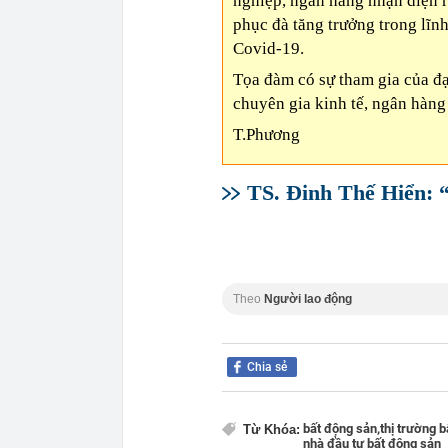
nghiệp, ngân hàng nhận diện rõ
phục đà tăng trưởng trong lĩnh
Covid-19.
Tọa đàm có sự tham gia của đ
chuyên gia kinh tế, ngân hàng
T.Phương
TS. Đinh Thế Hiển: 
Theo
Người lao động
Chia sẻ
bất động sản,
thị trường b
Từ Khóa:
nhà đầu tư bất động sản