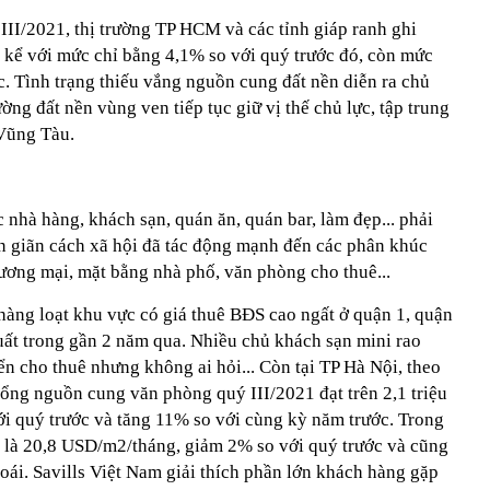
III/2021, thị trường TP HCM và các tỉnh giáp ranh ghi
kể với mức chỉ bằng 4,1% so với quý trước đó, còn mức
c. Tình trạng thiếu vắng nguồn cung đất nền diễn ra chủ
ờng đất nền vùng ven tiếp tục giữ vị thế chủ lực, tập trung
 Vũng Tàu.
c nhà hàng, khách sạn, quán ăn, quán bar, làm đẹp... phải
n giãn cách xã hội đã tác động mạnh đến các phân khúc
ương mại, mặt bằng nhà phố, văn phòng cho thuê...
hàng loạt khu vực có giá thuê BĐS cao ngất ở quận 1, quận
ất trong gần 2 năm qua. Nhiều chủ khách sạn mini rao
ển cho thuê nhưng không ai hỏi... Còn tại TP Hà Nội, theo
̉ng nguồn cung văn phòng quý III/2021 đạt trên 2,1 triệu
với quý trước và tăng 11% so với cùng kỳ năm trước. Trong
h là 20,8 USD/m2/tháng, giảm 2% so với quý trước và cũng
ái. Savills Việt Nam giải thích phần lớn khách hàng gặp