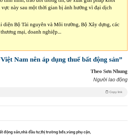
 tình hình, trao đổi thông tin, đề xuất giải pháp khôi
 vực này sau một thời gian bị ảnh hưởng vì đại dịch
ại diện Bộ Tài nguyên và Môi trường, Bộ Xây dựng, các
 thương mại, doanh nghiệp...
“Việt Nam nên áp dụng thuế bất động sản”
Theo Sơn Nhung
Người lao động
Copy link
ất động sản,
nhà đầu tư,
thị trường bđs,
vùng phụ cận,