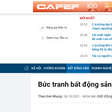
MỚI NHẤT!
16:52
1 trường đại 
Bảng giá điện tử
chạm ngưỡng
16:46
Lãi suất ngân
Danh mục đầu tư
lãi suất cao n
16:44
1 trường ĐH t
bổng 55 tỷ đồ
16:43
Tất cả người 
camera sau
16:42
Công an đề ng
XÃ HỘI
CHỨNG KHOÁN
BẤT ĐỘNG SẢN
DOANH NGHIỆ
chóng nộp phạ
16:41
Khám xét nơi 
Bức tranh bất động sả
16:39
Ninh Dương L
16:35
Mẫu xe Mitsubi
Bất động
Theo Sơn Nhung
|
28-10-2021 - 08:04 AM
|
16:34
Điểm chuẩn Đ
16:31
Thanh tra Chí
thế giới