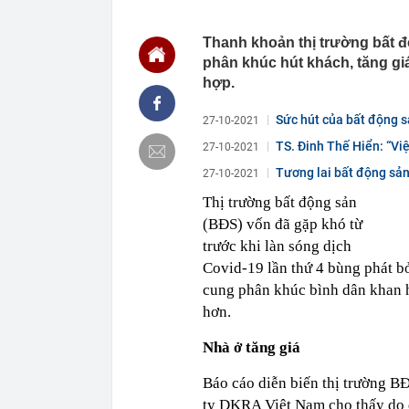
16:31
Chiến sự Iran
16:22
Ra quyết định
Thanh khoản thị trường bất 
16:20
Đề xuất nâng 
phân khúc hút khách, tăng giá
hợp.
16:20
Thanh tra kiế
VLXD sai ph
Sức hút của bất động s
27-10-2021
16:17
Cận cảnh Doãn
ngực hát quốc
TS. Đinh Thế Hiển: “Vi
27-10-2021
16:16
Giám đốc bệnh
Tương lai bất động sản
27-10-2021
lão hóa: Bắt 
16:06
Lời khuyên ch
Thị trường bất động sản
(BĐS) vốn đã gặp khó từ
16:01
5 thói quen ti
hiếm khi phải
trước khi làn sóng dịch
16:00
Quốc gia Đông
Covid-19 lần thứ 4 bùng phát b
16:00
Hà Nội xem x
cung phân khúc bình dân khan h
giám đốc sở,
hơn.
Nhà ở tăng giá
Báo cáo diễn biến thị trường 
ty DKRA Việt Nam cho thấy do d