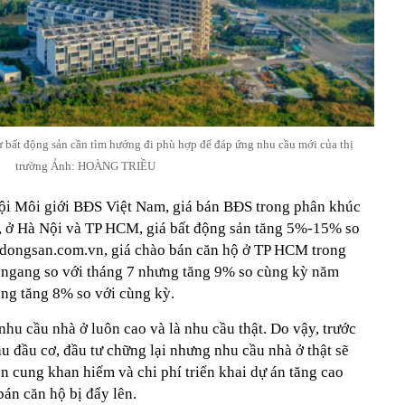
ư bất động sản cần tìm hướng đi phù hợp để đáp ứng nhu cầu mới của thị
trường Ảnh: HOÀNG TRIỀU
ội Môi giới BĐS Việt Nam, giá bán BĐS trong phân khúc
, ở Hà Nội và TP HCM, giá bất động sản tăng 5%-15% so
tdongsan.com.vn, giá chào bán căn hộ ở TP HCM trong
 ngang so với tháng 7 nhưng tăng 9% so cùng kỳ năm
ũng tăng 8% so với cùng kỳ.
hu cầu nhà ở luôn cao và là nhu cầu thật. Do vậy, trước
ầu đầu cơ, đầu tư chững lại nhưng nhu cầu nhà ở thật sẽ
n cung khan hiếm và chi phí triển khai dự án tăng cao
án căn hộ bị đẩy lên.