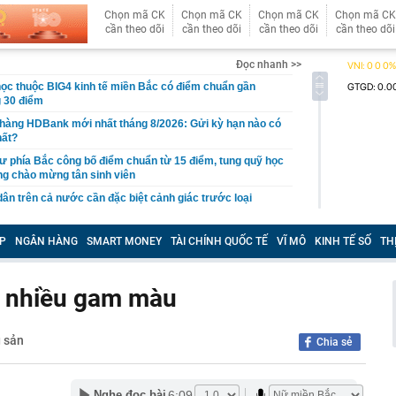
Chọn mã CK
Chọn mã CK
Chọn mã CK
Chọn mã CK
cần theo dõi
cần theo dõi
cần theo dõi
cần theo dõi
Đọc nhanh >>
học thuộc BIG4 kinh tế miền Bắc có điểm chuẩn gần
 30 điểm
 hàng HDBank mới nhất tháng 8/2026: Gửi kỳ hạn nào có
hất?
ư phía Bắc công bố điểm chuẩn từ 15 điểm, tung quỹ học
ng chào mừng tân sinh viên
dân trên cả nước cần đặc biệt cảnh giác trước loại
hị 508 chủ phương tiện vi phạm có biển số sau nhanh
P
NGÂN HÀNG
SMART MONEY
TÀI CHÍNH QUỐC TẾ
VĨ MÔ
KINH TẾ SỐ
TH
t nguội theo Nghị định 168
cất giấu tang vật của chủ hộ kinh doanh Huỳnh Hạ Thi
n nhiều gam màu
an Ngọc lên tiếng giữa đêm
shi giảm giá 80 triệu đồng tại đại lý, rẻ hơn Kia Morning
 sản
Chia sẻ
ại học Thương mại 2026 cao nhất 26,5
nh phủ chỉ rõ nguyên nhân giá vàng Việt Nam cao hơn
6:09
Nghe đọc bài