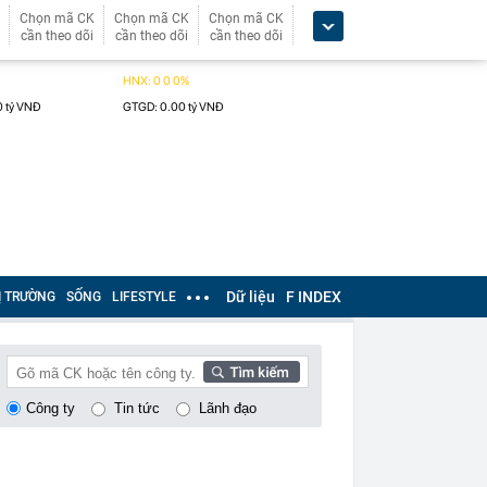
Chọn mã CK
Chọn mã CK
Chọn mã CK
cần theo dõi
cần theo dõi
cần theo dõi
Dữ liệu
F INDEX
Ị TRƯỜNG
SỐNG
LIFESTYLE
Công ty
Tin tức
Lãnh đạo