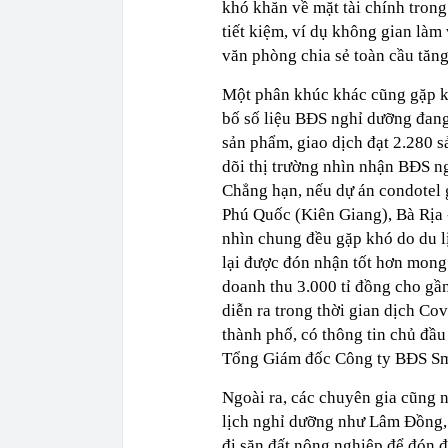
khó khăn về mặt tài chính tron
tiết kiệm, ví dụ không gian làm v
văn phòng chia sẻ toàn cầu tăn
Một phân khúc khác cũng gặp k
bố số liệu BĐS nghỉ dưỡng đang 
sản phẩm, giao dịch đạt 2.280 s
dõi thị trường nhìn nhận BĐS n
Chẳng hạn, nếu dự án condotel gặ
Phú Quốc (Kiên Giang), Bà Rịa
nhìn chung đều gặp khó do du lị
lại được đón nhận tốt hơn mong
doanh thu 3.000 tỉ đồng cho gầ
diễn ra trong thời gian dịch Co
thành phố, có thông tin chủ đầu 
Tổng Giám đốc Công ty BĐS Sm
Ngoài ra, các chuyên gia cũng 
lịch nghỉ dưỡng như Lâm Đồng, 
đi săn đất nông nghiệp để đón 