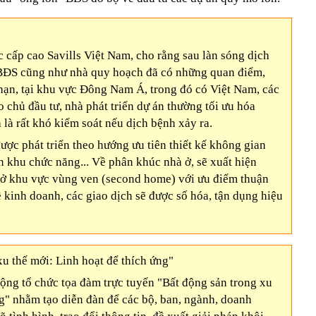
cấp cao Savills Việt Nam, cho rằng sau làn sóng dịch
 BĐS cũng như nhà quy hoạch đã có những quan điểm,
hạn, tại khu vực Đông Nam Á, trong đó có Việt Nam, các
do chủ đầu tư, nhà phát triển dự án thường tối ưu hóa
 là rất khó kiểm soát nếu dịch bệnh xảy ra.
được phát triển theo hướng ưu tiên thiết kế không gian
n khu chức năng... Về phân khúc nhà ở, sẽ xuất hiện
t ở khu vực vùng ven (second home) với ưu điểm thuận
Về kinh doanh, các giao dịch sẽ được số hóa, tận dụng hiệu
u thế mới: Linh hoạt để thích ứng"
ng tổ chức tọa đàm trực tuyến "Bất động sản trong xu
ng" nhằm tạo diễn đàn để các bộ, ban, ngành, doanh