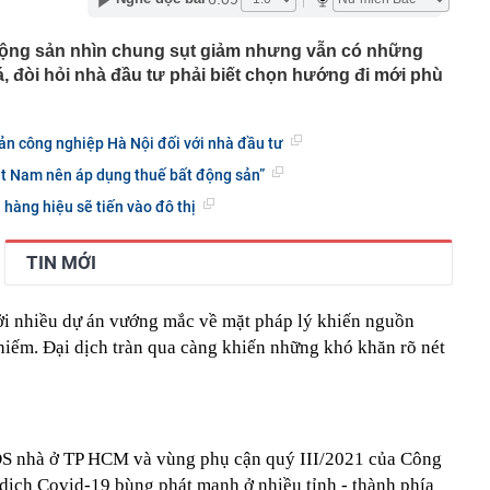
 phơi bày điểm yếu chí mạng trong kho tên lửa của Mỹ
 khởi tố hình sự cai thầu Hoàng Kim Trường SN 1986
động sản nhìn chung sụt giảm nhưng vẫn có những
mức cho vay học sinh, sinh viên nghèo lên gấp đôi
, đòi hỏi nhà đầu tư phải biết chọn hướng đi mới phù
n nghị chuyển cơ quan điều tra xử lý 4 mỏ khai thác
ạm
ản công nghiệp Hà Nội đối với nhà đầu tư
 Hải My visual sáng bừng, vợ Xuân Son đặt tay lên
 ca đầy cảm xúc trong trận đấu của ĐT Việt Nam
ệt Nam nên áp dụng thuế bất động sản”
 viện 53 tuổi nhưng trẻ như mới 35 tiết lộ bí quyết chống
 hàng hiệu sẽ tiến vào đô thị
đầu càng sớm, hiệu quả càng cao
o những ai có iPhone thường xuyên báo đầy bộ nhớ
TIN MỚI
êu tiền giúp nhiều gia đình thu nhập không quá cao vẫn
 vay mượn cuối tháng
 Nam Á khởi đóng tàu ngầm Scorpene tối tân
ởi nhiều dự án vướng mắc về mặt pháp lý khiến nguồn
ét miễn nhiệm chức vụ Ủy viên UBND thành phố với 11
iếm. Đại dịch tràn qua càng khiến những khó khăn rõ nét
 ngành
BĐS nhà ở TP HCM và vùng phụ cận quý III/2021 của Công
ịch Covid-19 bùng phát mạnh ở nhiều tỉnh - thành phía