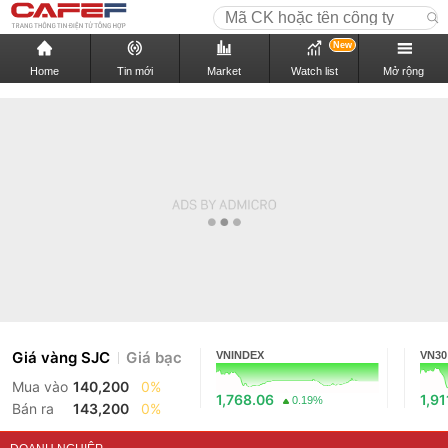
New
Home
Tin mới
Market
Watch list
Mở rộng
Giá vàng SJC
Giá bạc
VNINDEX
VN30
Mua vào
140,200
0%
1,768.06
1,91
0.19%
Bán ra
143,200
0%