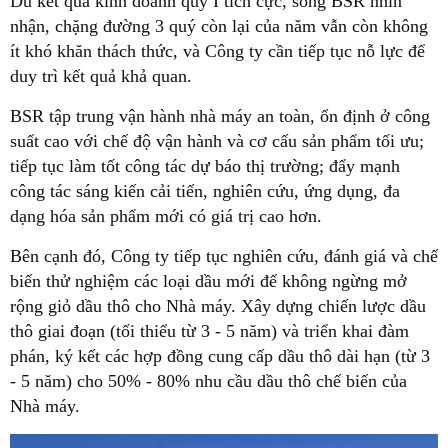
Dù kết quả kinh doanh quý I tích cực, song BSR nhìn
nhận, chặng đường 3 quý còn lại của năm vẫn còn không
ít khó khăn thách thức, và Công ty cần tiếp tục nỗ lực để
duy trì kết quả khả quan.
BSR tập trung vận hành nhà máy an toàn, ổn định ở công
suất cao với chế độ vận hành và cơ cấu sản phẩm tối ưu;
tiếp tục làm tốt công tác dự báo thị trường; đẩy mạnh
công tác sáng kiến cải tiến, nghiên cứu, ứng dụng, đa
dạng hóa sản phẩm mới có giá trị cao hơn.
Bên cạnh đó, Công ty tiếp tục nghiên cứu, đánh giá và chế
biến thử nghiệm các loại dầu mới để không ngừng mở
rộng giỏ dầu thô cho Nhà máy. Xây dựng chiến lược dầu
thô giai đoạn (tối thiểu từ 3 - 5 năm) và triển khai đàm
phán, ký kết các hợp đồng cung cấp dầu thô dài hạn (từ 3
- 5 năm) cho 50% - 80% nhu cầu dầu thô chế biến của
Nhà máy.