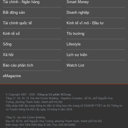
Tài chính - Ngân hàng
Smart Money
Bất động sản
Doanh nghiệp
Tài chính quốc tế
Kinh tế vĩ mô - Đầu tư
Kinh tế số
Thị trường
Sống
Lifestyle
Xã hội
Lịch sự kiện
Báo cáo phân tích
Watch List
eMagazine
© Copyright 2007 - 2026 -
Công ty Cổ phần VCCorp.
Tầng 17, 19, 20, 21 Toà nhà Center Building - Hapulico Complex, Số 01, phố Nguyễn Huy
Tưởng, phường Thanh Xuân, thành phố Hà Nội
Giấy phép thiết lập trang thông tin điện tử tổng hợp trên mạng số 2216/GP-TTĐT do Sở Thông tin
và Truyền thông Hà Nội cấp ngày 10 tháng 4 năm 2019.
Tầng 21, tòa nhà Center Building.
Địa chỉ: Số 01, phố Nguyễn Huy Tưởng, phường Thanh Xuân, thành phố Hà Nội
Điện thoại: 024 7309 5555 Máy lẻ 292. Fax: 024-39744082